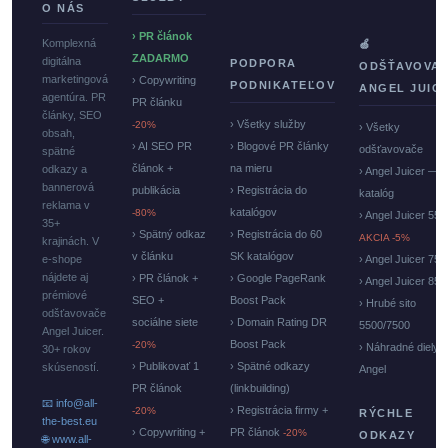
O NÁS
› PR článok
Komplexná
🍏
ZADARMO
digitálna
PODPORA
ODŠŤAVOVA
marketingová
› Copywriting
PODNIKATEĽOV
ANGEL JUIC
agentúra. PR
PR článku
články, SEO
› Všetky služby
-20%
› Všetky
obsah,
› AI SEO PR
› Blogové PR články
odšťavovače
spätné
článok +
na mieru
odkazy a
› Angel Juicer —
bannerová
publikácia
› Registrácia do
katalóg
reklama v
katalógov
-80%
› Angel Juicer 550
35+
› Spätný odkaz
› Registrácia do 60
AKCIA -5%
krajinách. V
v článku
SK katalógov
e-shope
› Angel Juicer 750
nájdete aj
› PR článok +
› Google PageRank
› Angel Juicer 85
prémiové
SEO +
Boost Pack
› Hrubé sito
odšťavovače
sociálne siete
› Domain Rating DR
5500/7500
Angel Juicer.
Boost Pack
-20%
› Náhradné diely
30+ rokov
› Publikovať 1
› Spätné odkazy
skúseností.
Angel
PR článok
(linkbuilding)
📧 info@all-
› Registrácia firmy +
-20%
RÝCHLE
the-best.eu
› Copywriting +
PR článok
-20%
ODKAZY
🌐 www.all-