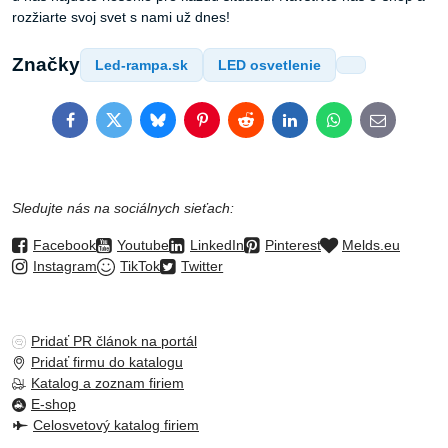
rozžiarte svoj svet s nami už dnes!
Značky
Led-rampa.sk
LED osvetlenie
Facebook
Twitter
Bluesky
Pinterest
Reddit
LinkedIn
WhatsApp
E-
mail
Sledujte nás na sociálnych sieťach:
Facebook
Youtube
LinkedIn
Pinterest
Melds.eu
Instagram
TikTok
Twitter
Pridať PR článok na portál
Pridať firmu do katalogu
Katalog a zoznam firiem
E-shop
Celosvetový katalog firiem