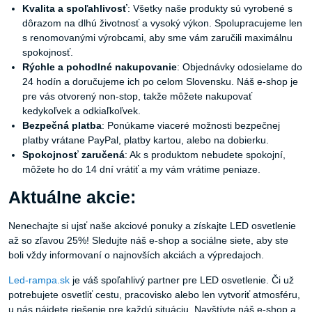
Kvalita a spoľahlivosť
: Všetky naše produkty sú vyrobené s
dôrazom na dlhú životnosť a vysoký výkon. Spolupracujeme len
s renomovanými výrobcami, aby sme vám zaručili maximálnu
spokojnosť.
Rýchle a pohodlné nakupovanie
: Objednávky odosielame do
24 hodín a doručujeme ich po celom Slovensku. Náš e-shop je
pre vás otvorený non-stop, takže môžete nakupovať
kedykoľvek a odkiaľkoľvek.
Bezpečná platba
: Ponúkame viaceré možnosti bezpečnej
platby vrátane PayPal, platby kartou, alebo na dobierku.
Spokojnosť zaručená
: Ak s produktom nebudete spokojní,
môžete ho do 14 dní vrátiť a my vám vrátime peniaze.
Aktuálne akcie:
Nenechajte si ujsť naše akciové ponuky a získajte LED osvetlenie
až so zľavou 25%! Sledujte náš e-shop a sociálne siete, aby ste
boli vždy informovaní o najnovších akciách a výpredajoch.
Led-rampa.sk
je váš spoľahlivý partner pre LED osvetlenie. Či už
potrebujete osvetliť cestu, pracovisko alebo len vytvoriť atmosféru,
u nás nájdete riešenie pre každú situáciu. Navštívte náš e-shop a