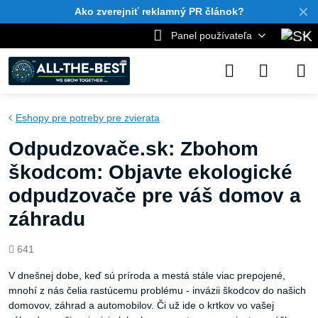
✕
Ako zverejniť reklamný PR článok?
Panel používateľa
Eshopy pre potreby pre zvierata
Odpudzovače.sk: Zbohom
škodcom: Objavte ekologické
odpudzovače pre váš domov a
záhradu
Počet
641
zobrazení
V dnešnej dobe, keď sú príroda a mestá stále viac prepojené,
mnohí z nás čelia rastúcemu problému - invázii škodcov do našich
domovov, záhrad a automobilov. Či už ide o krtkov vo vašej