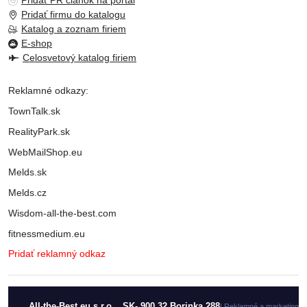
Pridať PR článok na portál
Pridať firmu do katalogu
Katalog a zoznam firiem
E-shop
Celosvetový katalog firiem
Reklamné odkazy:
TownTalk.sk
RealityPark.sk
WebMailShop.eu
Melds.sk
Melds.cz
Wisdom-all-the-best.com
fitnessmedium.eu
Pridať reklamný odkaz
All-the-Best.eu s.r.o., SK- 900 32 Borinka 288
| Reklamné a marketingo