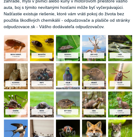
záhrade, myši v pivnici alebo kuny v motorovom priestore vášho
auta, boj s týmito nevítanými hosťami môže byť vyčerpávajúci.
Našťastie existuje riešenie, ktoré vám vráti pokoj do života bez
použitia škodlivých chemikálií - odpudzovače a plašiče od stránky
odpudzovace.sk - Vášho dodávateľa odpudzovačov.