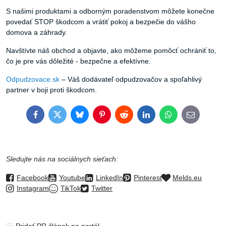
S našimi produktami a odborným poradenstvom môžete konečne
povedať STOP škodcom a vrátiť pokoj a bezpečie do vášho
domova a záhrady.
Navštívte náš obchod a objavte, ako môžeme pomôcť ochrániť to,
čo je pre vás dôležité - bezpečne a efektívne.
Odpudzovace.sk
– Váš dodávateľ odpudzovačov a spoľahlivý
partner v boji proti škodcom.
Facebook
Twitter
Bluesky
Pinterest
Reddit
LinkedIn
WhatsApp
E-
mail
Sledujte nás na sociálnych sieťach:
Facebook
Youtube
LinkedIn
Pinterest
Melds.eu
Instagram
TikTok
Twitter