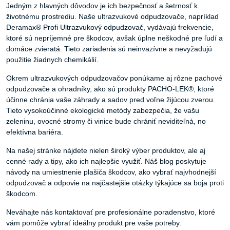
Jedným z hlavných dôvodov je ich bezpečnosť a šetrnosť k
životnému prostrediu. Naše ultrazvukové odpudzovače, napríklad
Deramax® Profi Ultrazvukový odpudzovač, vydávajú frekvencie,
ktoré sú nepríjemné pre škodcov, avšak úplne neškodné pre ľudí a
domáce zvieratá. Tieto zariadenia sú neinvazívne a nevyžadujú
použitie žiadnych chemikálií.
Okrem ultrazvukových odpudzovačov ponúkame aj rôzne pachové
odpudzovače a ohradníky, ako sú produkty PACHO-LEK®, ktoré
účinne chránia vaše záhrady a sadov pred voľne žijúcou zverou.
Tieto vysokoúčinné ekologické metódy zabezpečia, že vašu
zeleninu, ovocné stromy či vinice bude chrániť neviditeľná, no
efektívna bariéra.
Na našej stránke nájdete nielen široký výber produktov, ale aj
cenné rady a tipy, ako ich najlepšie využiť. Náš blog poskytuje
návody na umiestnenie plašiča škodcov, ako vybrať najvhodnejší
odpudzovač a odpovie na najčastejšie otázky týkajúce sa boja proti
škodcom.
Neváhajte nás kontaktovať pre profesionálne poradenstvo, ktoré
vám pomôže vybrať ideálny produkt pre vaše potreby.