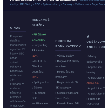
služby · PR články · SEO · Spätné odkazy · Bannery · Odšťavovače Angel Juicer
REKLAMNÉ
SLUŽBY
O NÁS
› PR článok
Komplexná
🍏
ZADARMO
digitálna
PODPORA
ODŠŤAVOVA
marketingová
› Copywriting
PODNIKATEĽOV
ANGEL JUIC
agentúra. PR
PR článku
články, SEO
› Všetky služby
-20%
› Všetky
obsah,
› AI SEO PR
› Blogové PR články
odšťavovače
spätné
článok +
na mieru
odkazy a
› Angel Juicer —
bannerová
publikácia
› Registrácia do
katalóg
reklama v
katalógov
-80%
› Angel Juicer 550
35+
› Spätný odkaz
› Registrácia do 60
AKCIA -5%
krajinách. V
v článku
SK katalógov
e-shope
› Angel Juicer 750
nájdete aj
› PR článok +
› Google PageRank
› Angel Juicer 85
prémiové
SEO +
Boost Pack
› Hrubé sito
odšťavovače
sociálne siete
› Domain Rating DR
5500/7500
Angel Juicer.