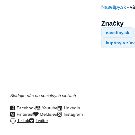
Nasetipy.sk
- v
Značky
nasetipy.sk
kupóny a zľav
Sledujte nás na sociálnych sieťach:
Facebook
Youtube
LinkedIn
Pinterest
Melds.eu
Instagram
TikTok
Twitter