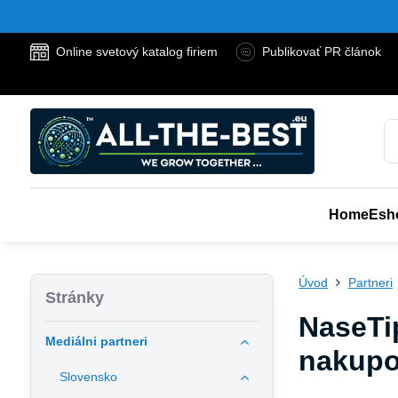
Online svetový katalog firiem
Publikovať PR článok
Home
Esh
Úvod
Partneri
Stránky
NaseTip
Mediálni partneri
nakupo
Slovensko