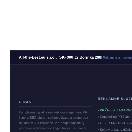
All-the-Best.eu s.r.o., SK- 900 32 Borinka 288
| Reklamné a marketi
REKLAMNÉ SLUŽ
O NÁS
› PR článok ZADARM
Komplexná digitálna marketingová agentúra. PR
› Copywriting PR článk
články, SEO obsah, spätné odkazy a bannerová
reklama v 35+ krajinách. V e-shope nájdete aj
› AI SEO PR článok + p
prémiové odšťavovače Angel Juicer. 30+ rokov
› Spätný odkaz v článk