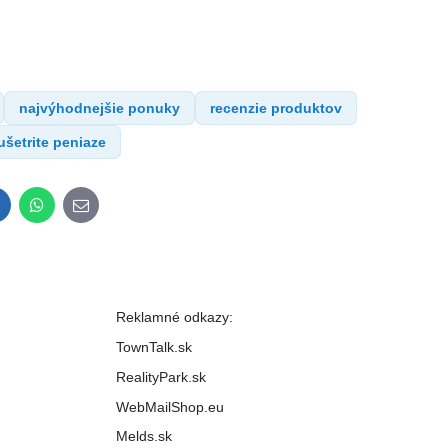
najvýhodnejšie ponuky
recenzie produktov
ušetrite peniaze
inkedIn
WhatsApp
E-
mail
Reklamné odkazy:
TownTalk.sk
RealityPark.sk
WebMailShop.eu
Melds.sk