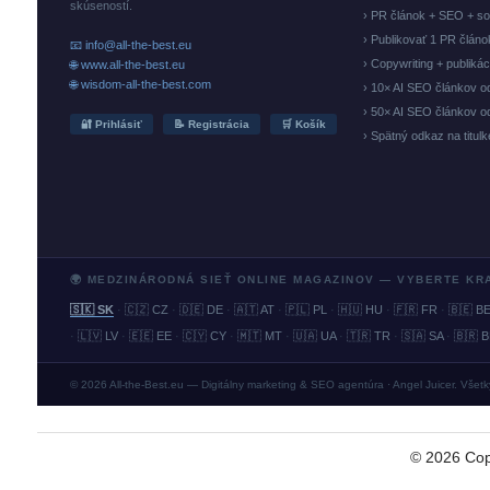
skúseností.
› PR článok + SEO + so
› Publikovať 1 PR člán
📧 info@all-the-best.eu
› Copywriting + publiká
🌐 www.all-the-best.eu
🌐 wisdom-all-the-best.com
› 10× AI SEO článkov o
› 50× AI SEO článkov o
🔐 Prihlásiť
📝 Registrácia
🛒 Košík
› Spätný odkaz na titul
🌍 MEDZINÁRODNÁ SIEŤ ONLINE MAGAZINOV — VYBERTE KR
🇸🇰 SK
·
🇨🇿 CZ
·
🇩🇪 DE
·
🇦🇹 AT
·
🇵🇱 PL
·
🇭🇺 HU
·
🇫🇷 FR
·
🇧🇪 B
·
🇱🇻 LV
·
🇪🇪 EE
·
🇨🇾 CY
·
🇲🇹 MT
·
🇺🇦 UA
·
🇹🇷 TR
·
🇸🇦 SA
·
🇧🇷 
© 2026 All-the-Best.eu — Digitálny marketing & SEO agentúra · Angel Juicer. Všet
©
2026
Cop