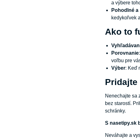
a výbere toh
Pohodlné a
kedykoľvek a
Ako to 
Vyhľadávan
Porovnanie
voľbu pre vá
Výber
: Keď 
Pridajte
Nenechajte sa z
bez starostí. P
schránky.
S nasetipy.sk 
Neváhajte a vys