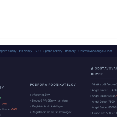
ngové služby · PR články · SEO · Spätné odkazy · Bannery · Odšťavovače Angel Juicer
🍏 ODŠŤAVOVA
JUICER
› Všetky odšťavova
PODPORA PODNIKATEĽOV
BY
› Angel Juicer — kat
› Všetky služby
› Angel Juicer 5500
A
O
› Blogové PR články na mieru
› Angel Juicer 7500
u
-20%
› Registrácia do katalógov
› Angel Juicer 8500S
ublikácia
-80%
› Registrácia do 60 SK katalógov
› Hrubé sito 5500/75
u