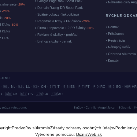
› Google PageRank Boost Pack
› Náhradné diely Ang
ciálne siete
-20%
› Domain Rating DR Boost Pack
ok
-20%
› Spätné odkazy (linkbuilding)
RÝCHLE ODKA
cia
-20%
› Registrácia firmy + PR článok
-20%
d €4/ks
-80%
› Domov
› Firma + topovanie + 2 PR články
-20%
d €1/ks
› Prihlásenie
› Reklamné služby - prehľad
ke PR4
› Registrácia
› E-shop služby - cenník
› Nákupný košík
› Ochrana súkromia
› Kontakt
AJINU
E
·
🇳🇱 NL
·
🇱🇺 LU
·
🇨🇭 CH
·
🇮🇹 IT
·
🇪🇸 ES
·
🇵🇹 PT
·
🇷🇴 RO
·
🇧🇬 BG
·
🇭🇷 HR
BR
·
🇬🇧 UK
·
🇺🇸 US
·
🇨🇦 CA
·
🇦🇺 AU
ky práva vyhradené.
Služby
·
Cenník
·
Angel Juicer
·
Súkromie
·
K
yright
Predvoľby súkromia
Zásady ochrany osobných údajov
Podmienky
Vytvorené pomocou:
BiznisWeb.sk