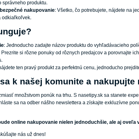
o správneho produktu.
 bezpečné nakupovanie
: Všetko, čo potrebujete, nájdete na
 odkiaľkoľvek.
funguje?
ie
: Jednoducho zadajte názov produktu do vyhľadávacieho políč
: Prezrite si rôzne ponuky od rôznych predajcov a porovnajte ich 
s.
nájdete ten pravý produkt za perfektnú cenu, jednoducho prejdi
 sa k našej komunite a nakupujte
miasť množstvom ponúk na trhu. S nasetipy.sk sa stanete expe
rihláste sa na odber nášho newslettera a získajte exkluzívne po
bude online nakupovanie nielen jednoduchšie, ale aj oveľa 
kúšajte nás už dnes!