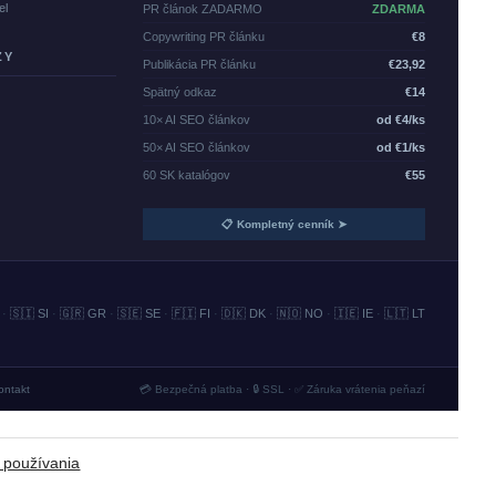
el
PR článok ZADARMO
ZDARMA
Copywriting PR článku
€8
ZY
Publikácia PR článku
€23,92
Spätný odkaz
€14
10× AI SEO článkov
od €4/ks
50× AI SEO článkov
od €1/ks
60 SK katalógov
€55
📋 Kompletný cenník ➤
·
🇸🇮 SI
·
🇬🇷 GR
·
🇸🇪 SE
·
🇫🇮 FI
·
🇩🇰 DK
·
🇳🇴 NO
·
🇮🇪 IE
·
🇱🇹 LT
ontakt
💳 Bezpečná platba · 🔒 SSL · ✅ Záruka vrátenia peňazí
 používania