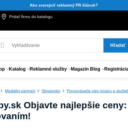
Ako zverejniť reklamný PR článok?
Pridať firmu do katalogu
Hľadať
op
Katalog
Reklamné služby
Magazin Blog
Registráci
Mediálni partneri
Slovensko
Porovnávače cien tovaru a služie
y.sk Objavte najlepšie ceny:
vaním!