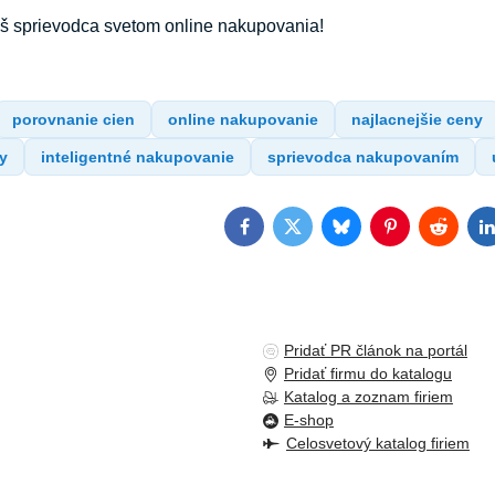
áš sprievodca svetom online nakupovania!
porovnanie cien
online nakupovanie
najlacnejšie ceny
y
inteligentné nakupovanie
sprievodca nakupovaním
Facebook
Twitter
Bluesky
Pinterest
Reddit
L
Pridať PR článok na portál
Pridať firmu do katalogu
Katalog a zoznam firiem
E-shop
Celosvetový katalog firiem