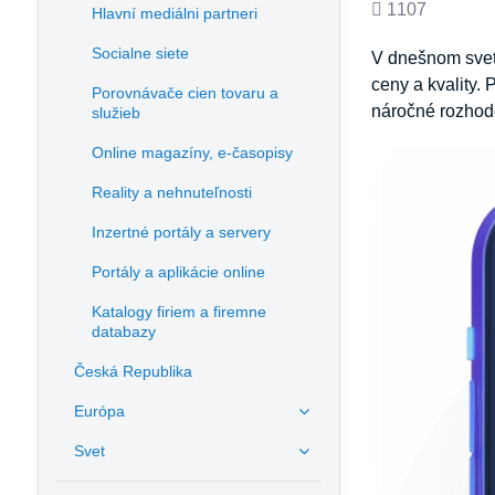
Počet
1107
Hlavní mediálni partneri
zobrazení
Socialne siete
V dnešnom svet
ceny a kvality.
Porovnávače cien tovaru a
náročné rozhod
služieb
Online magazíny, e-časopisy
Reality a nehnuteľnosti
Inzertné portály a servery
Portály a aplikácie online
Katalogy firiem a firemne
databazy
Česká Republika
Európa
Svet