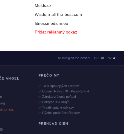
Melds.cz
Wisdom-all-the-best.com
fitnessmedium.eu
Pridať reklamný odkaz
📧
info@all-the-best.eu
DR:
70
PR:
4
PREČO MY
ČE ANGEL
✅ 100+ spokojných klientov
✅ Domain Rating 70 · PageRank 4
če
✅ Záruka vrátenia peňazí
✅ Pokrytie 35+ krajín
alóg
✅ Trvalé spätné odkazy
KCIA -5%
✅ Rýchla publikácia článkov
PREHĽAD CIEN
00