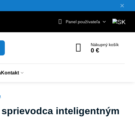
✕
Panel používateľa
Nákupný košík
0 €
a
Kontakt
b
 sprievodca inteligentným