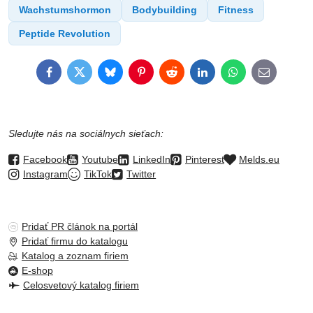
Wachstumshormon
Bodybuilding
Fitness
Peptide Revolution
Facebook
Twitter
Bluesky
Pinterest
Reddit
LinkedIn
WhatsApp
E-
mail
Sledujte nás na sociálnych sieťach:
Facebook
Youtube
LinkedIn
Pinterest
Melds.eu
Instagram
TikTok
Twitter
Pridať PR článok na portál
Pridať firmu do katalogu
Katalog a zoznam firiem
E-shop
Celosvetový katalog firiem