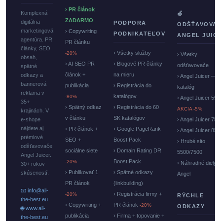
› PR článok
Komplexná
🍏
ZADARMO
digitálna
PODPORA
ODŠŤAVOVA
marketingová
› Copywriting
PODNIKATEĽOV
ANGEL JUIC
agentúra. PR
PR článku
články, SEO
› Všetky služby
-20%
› Všetky
obsah,
› AI SEO PR
› Blogové PR články
odšťavovače
spätné
článok +
na mieru
odkazy a
› Angel Juicer —
bannerová
publikácia
› Registrácia do
katalóg
reklama v
katalógov
-80%
› Angel Juicer 550
35+
› Spätný odkaz
› Registrácia do 60
AKCIA -5%
krajinách. V
v článku
SK katalógov
e-shope
› Angel Juicer 750
nájdete aj
› PR článok +
› Google PageRank
› Angel Juicer 85
prémiové
SEO +
Boost Pack
› Hrubé sito
odšťavovače
sociálne siete
› Domain Rating DR
5500/7500
Angel Juicer.
Boost Pack
-20%
› Náhradné diely
30+ rokov
› Publikovať 1
› Spätné odkazy
skúseností.
Angel
PR článok
(linkbuilding)
📧 info@all-
› Registrácia firmy +
-20%
RÝCHLE
the-best.eu
› Copywriting +
PR článok
-20%
ODKAZY
🌐 www.all-
publikácia
› Firma + topovanie +
the-best.eu