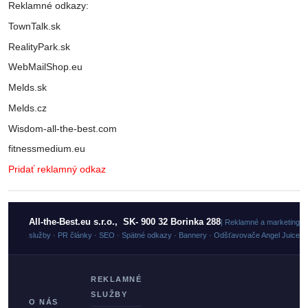
Reklamné odkazy:
TownTalk.sk
RealityPark.sk
WebMailShop.eu
Melds.sk
Melds.cz
Wisdom-all-the-best.com
fitnessmedium.eu
Pridať reklamný odkaz
All-the-Best.eu s.r.o., SK- 900 32 Borinka 288
| Reklamné a marketingo
služby · PR články · SEO · Spätné odkazy · Bannery · Odšťavovače Angel Juicer
REKLAMNÉ
SLUŽBY
O NÁS