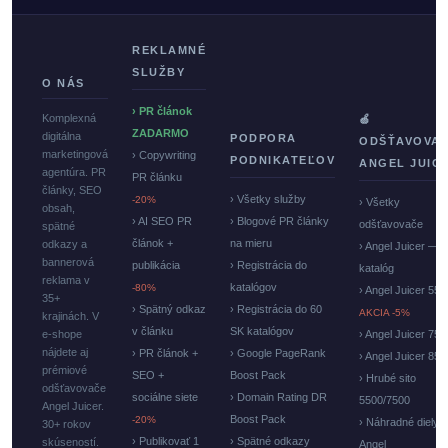
REKLAMNÉ
SLUŽBY
O NÁS
› PR článok
Komplexná
🍏
ZADARMO
digitálna
PODPORA
ODŠŤAVOVA
marketingová
› Copywriting
PODNIKATEĽOV
ANGEL JUIC
agentúra. PR
PR článku
články, SEO
› Všetky služby
-20%
› Všetky
obsah,
› AI SEO PR
› Blogové PR články
odšťavovače
spätné
článok +
na mieru
odkazy a
› Angel Juicer —
bannerová
publikácia
› Registrácia do
katalóg
reklama v
katalógov
-80%
› Angel Juicer 550
35+
› Spätný odkaz
› Registrácia do 60
AKCIA -5%
krajinách. V
v článku
SK katalógov
e-shope
› Angel Juicer 750
nájdete aj
› PR článok +
› Google PageRank
› Angel Juicer 85
prémiové
SEO +
Boost Pack
› Hrubé sito
odšťavovače
sociálne siete
› Domain Rating DR
5500/7500
Angel Juicer.
Boost Pack
-20%
› Náhradné diely
30+ rokov
› Publikovať 1
› Spätné odkazy
skúseností.
Angel