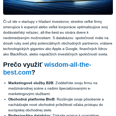
Či už ide o startupy v hľadaní investorov, stredne veľké firmy
smerujúce k expanzii alebo veľké korporácie optimalizujúce svoj
dodávateľský reťazec, all-the-best.eu otvára dvere k
neobmedzeným možnostiam. S databázou spoločností máte na
dosah ruky svet plný potenciálnych obchodných partnerov, vrátane
technologických gigantov ako Apple a Google, finančných lídrov
ako BlackRock, alebo najväčších investičných spoločností sveta.
Prečo využiť
wisdom-all-the-
best.com
?
Marketingové služby B2B
: Zviditeľnite svoju firmu na
medzinárodnej scéne s našimi špecializovanými e-
marketingovými službami.
Obchodná platforma BtoB
: Rozširujte svoje pôsobenie a
nachádzajte nové obchodné príležitosti vďaka prístupu do
európskej obchodnej siete.
Profesionálna databáza:
Získajte prístup k rozsiahlym