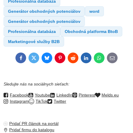
Profesionálna databáza
Generátor obchodných potenciálov
word
Generátor obchodných potenciálov
Profesionálna databáza
Obchodná platforma BtoB
Marketingové služby B2B
Facebook
Twitter
Bluesky
Pinterest
Reddit
LinkedIn
WhatsApp
E-
mail
Sledujte nás na sociálnych sieťach:
Facebook
Youtube
LinkedIn
Pinterest
Melds.eu
Instagram
TikTok
Twitter
Pridať PR článok na portál
Pridať firmu do katalogu