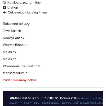
Katalog a zoznam firiem
E-shop
Celosvetový katalog firiem
Reklamné odkazy:
TownTalk.sk
RealityPark.sk
WebMailShop.eu
Melds.sk
Melds.cz
Wisdom-all-the-best.com
fitnessmedium.eu
Pridať reklamný odkaz
All-the-Best.eu s.r.o., SK- 900 32 Borinka 288
| Reklamné a marketingo
služby · PR články · SEO · Spätné odkazy · Bannery · Odšťavovače Angel Juicer