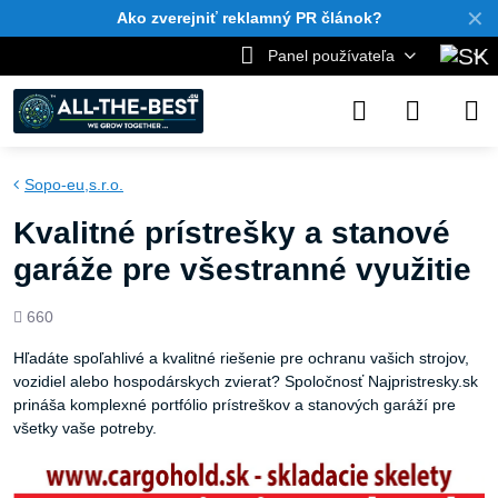
✕
Ako zverejniť reklamný PR článok?
Panel používateľa
Sopo-eu,s.r.o.
Kvalitné prístrešky a stanové
garáže pre všestranné využitie
Počet
660
zobrazení
Hľadáte spoľahlivé a kvalitné riešenie pre ochranu vašich strojov,
vozidiel alebo hospodárskych zvierat? Spoločnosť Najpristresky.sk
prináša komplexné portfólio prístreškov a stanových garáží pre
všetky vaše potreby.