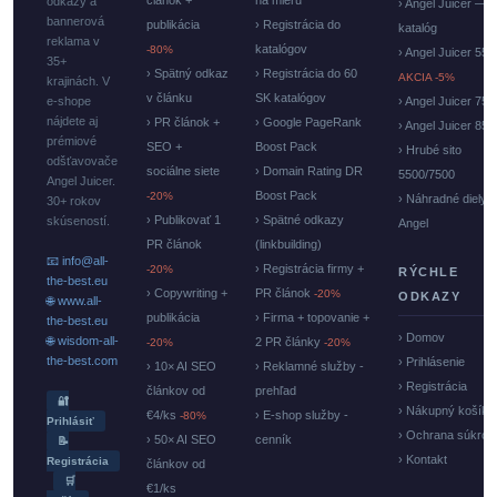
odkazy a
› Angel Juicer —
bannerová
publikácia
› Registrácia do
katalóg
reklama v
katalógov
-80%
› Angel Juicer 550
35+
› Spätný odkaz
› Registrácia do 60
AKCIA -5%
krajinách. V
v článku
SK katalógov
e-shope
› Angel Juicer 750
nájdete aj
› PR článok +
› Google PageRank
› Angel Juicer 85
prémiové
SEO +
Boost Pack
› Hrubé sito
odšťavovače
sociálne siete
› Domain Rating DR
5500/7500
Angel Juicer.
Boost Pack
-20%
› Náhradné diely
30+ rokov
› Publikovať 1
› Spätné odkazy
skúseností.
Angel
PR článok
(linkbuilding)
📧 info@all-
› Registrácia firmy +
-20%
RÝCHLE
the-best.eu
› Copywriting +
PR článok
-20%
ODKAZY
🌐 www.all-
publikácia
› Firma + topovanie +
the-best.eu
› Domov
🌐 wisdom-all-
2 PR články
-20%
-20%
the-best.com
› Prihlásenie
› 10× AI SEO
› Reklamné služby -
› Registrácia
článkov od
prehľad
🔐
› Nákupný košík
€4/ks
› E-shop služby -
-80%
Prihlásiť
› Ochrana súkrom
› 50× AI SEO
cenník
📝
› Kontakt
Registrácia
článkov od
🛒
€1/ks