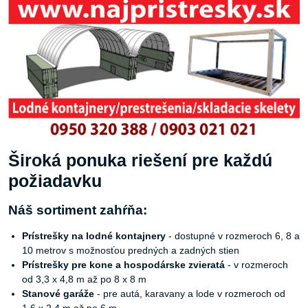
Široká ponuka riešení pre každú
požiadavku
Náš sortiment zahŕňa:
Prístrešky na lodné kontajnery
- dostupné v rozmeroch 6, 8 a
10 metrov s možnosťou predných a zadných stien
Prístrešky pre kone a hospodárske zvieratá
- v rozmeroch
od 3,3 x 4,8 m až po 8 x 8 m
Stanové garáže
- pre autá, karavany a lode v rozmeroch od
1,6 x 2,4 m až po 6 m