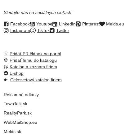
Sledujte nás na sociálnych sieťach:
Facebook
Youtube
LinkedIn
Pinterest
Melds.eu
Instagram
TikTok
Twitter
Pridať PR článok na portál
Pridať firmu do katalogu
Katalog a zoznam firiem
E-shop
Celosvetový katalog firiem
Reklamné odkazy:
TownTalk.sk
RealityPark.sk
WebMailShop.eu
Melds.sk