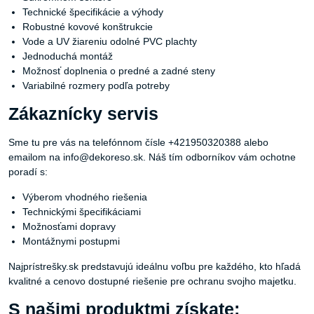
Technické špecifikácie a výhody
Robustné kovové konštrukcie
Vode a UV žiareniu odolné PVC plachty
Jednoduchá montáž
Možnosť doplnenia o predné a zadné steny
Variabilné rozmery podľa potreby
Zákaznícky servis
Sme tu pre vás na telefónnom čísle +421950320388 alebo
emailom na info@dekoreso.sk. Náš tím odborníkov vám ochotne
poradí s:
Výberom vhodného riešenia
Technickými špecifikáciami
Možnosťami dopravy
Montážnymi postupmi
Najprístrešky.sk predstavujú ideálnu voľbu pre každého, kto hľadá
kvalitné a cenovo dostupné riešenie pre ochranu svojho majetku.
S našimi produktmi získate: