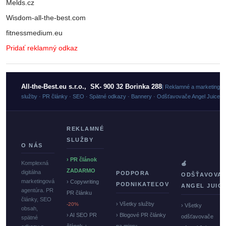
Melds.cz
Wisdom-all-the-best.com
fitnessmedium.eu
Pridať reklamný odkaz
All-the-Best.eu s.r.o., SK- 900 32 Borinka 288
| Reklamné a marketingo
služby · PR články · SEO · Spätné odkazy · Bannery · Odšťavovače Angel Juicer
REKLAMNÉ
SLUŽBY
O NÁS
› PR článok
Komplexná
🍏
ZADARMO
digitálna
PODPORA
ODŠŤAVOVA
marketingová
› Copywriting
PODNIKATEĽOV
ANGEL JUIC
agentúra. PR
PR článku
články, SEO
› Všetky služby
-20%
› Všetky
obsah,
› AI SEO PR
› Blogové PR články
odšťavovače
spätné
článok +
na mieru