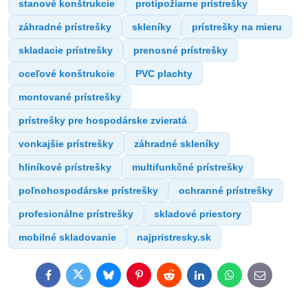
stanové konštrukcie
protipožiarne prístrešky
záhradné prístrešky
skleníky
prístrešky na mieru
skladacie prístrešky
prenosné prístrešky
oceľové konštrukcie
PVC plachty
montované prístrešky
prístrešky pre hospodárske zvieratá
vonkajšie prístrešky
záhradné skleníky
hliníkové prístrešky
multifunkčné prístrešky
poľnohospodárske prístrešky
ochranné prístrešky
profesionálne prístrešky
skladové priestory
mobilné skladovanie
najpristresky.sk
Facebook
Twitter
Bluesky
Pinterest
Reddit
LinkedIn
WhatsApp
E-
mail