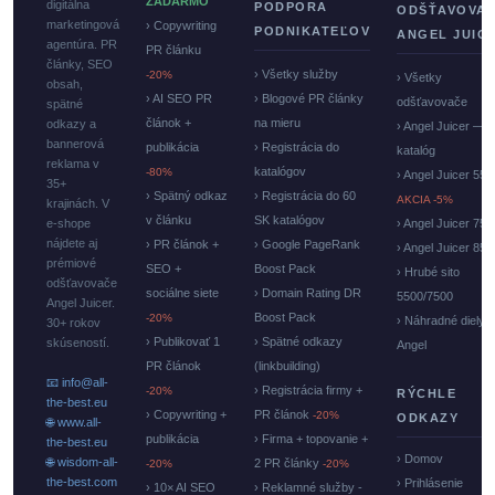
ZADARMO
digitálna
PODPORA
ODŠŤAVOVA
marketingová
› Copywriting
PODNIKATEĽOV
ANGEL JUIC
agentúra. PR
PR článku
články, SEO
› Všetky služby
-20%
› Všetky
obsah,
› AI SEO PR
› Blogové PR články
odšťavovače
spätné
článok +
na mieru
odkazy a
› Angel Juicer —
bannerová
publikácia
› Registrácia do
katalóg
reklama v
katalógov
-80%
› Angel Juicer 550
35+
› Spätný odkaz
› Registrácia do 60
AKCIA -5%
krajinách. V
v článku
SK katalógov
e-shope
› Angel Juicer 750
nájdete aj
› PR článok +
› Google PageRank
› Angel Juicer 85
prémiové
SEO +
Boost Pack
› Hrubé sito
odšťavovače
sociálne siete
› Domain Rating DR
5500/7500
Angel Juicer.
Boost Pack
-20%
› Náhradné diely
30+ rokov
› Publikovať 1
› Spätné odkazy
skúseností.
Angel
PR článok
(linkbuilding)
📧 info@all-
› Registrácia firmy +
-20%
RÝCHLE
the-best.eu
› Copywriting +
PR článok
-20%
ODKAZY
🌐 www.all-
publikácia
› Firma + topovanie +
the-best.eu
› Domov
🌐 wisdom-all-
2 PR články
-20%
-20%
the-best.com
› Prihlásenie
› 10× AI SEO
› Reklamné služby -