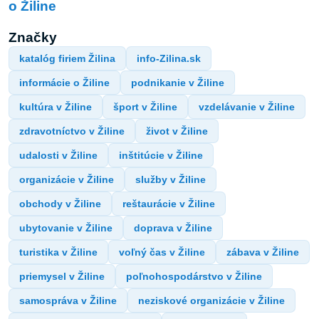
o Žiline
Značky
katalóg firiem Žilina
info-Zilina.sk
informácie o Žiline
podnikanie v Žiline
kultúra v Žiline
šport v Žiline
vzdelávanie v Žiline
zdravotníctvo v Žiline
život v Žiline
udalosti v Žiline
inštitúcie v Žiline
organizácie v Žiline
služby v Žiline
obchody v Žiline
reštaurácie v Žiline
ubytovanie v Žiline
doprava v Žiline
turistika v Žiline
voľný čas v Žiline
zábava v Žiline
priemysel v Žiline
poľnohospodárstvo v Žiline
samospráva v Žiline
neziskové organizácie v Žiline