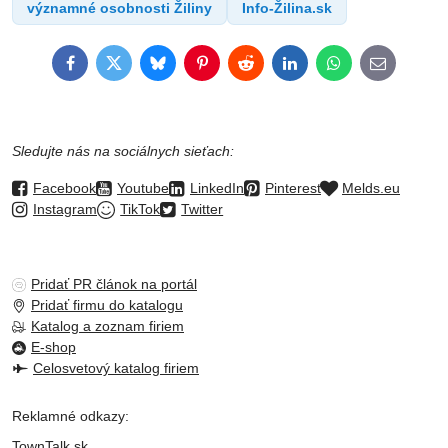
významné osobnosti Žiliny
Info-Žilina.sk
Facebook
Twitter
Bluesky
Pinterest
Reddit
LinkedIn
WhatsApp
E-
mail
Sledujte nás na sociálnych sieťach:
Facebook
Youtube
LinkedIn
Pinterest
Melds.eu
Instagram
TikTok
Twitter
Pridať PR článok na portál
Pridať firmu do katalogu
Katalog a zoznam firiem
E-shop
Celosvetový katalog firiem
Reklamné odkazy:
TownTalk.sk