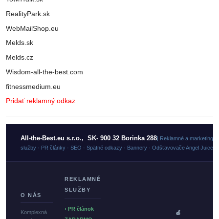
RealityPark.sk
WebMailShop.eu
Melds.sk
Melds.cz
Wisdom-all-the-best.com
fitnessmedium.eu
Pridať reklamný odkaz
All-the-Best.eu s.r.o., SK- 900 32 Borinka 288
| Reklamné a marketingo
služby · PR články · SEO · Spätné odkazy · Bannery · Odšťavovače Angel Juicer
REKLAMNÉ
SLUŽBY
O NÁS
› PR článok
Komplexná
🍏