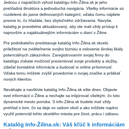
Jednou z najväčších výhod katalógu Info-Žilina.sk je jeho
prehľadná štruktúra a jednoduchá navigácia. Všetky informácie sú
rozdelené do jasne definovaných kategórií, vďaka čomu nájdete
presne to, čo hľadáte, bez zbytočného zdržiavania. Navyše,
katalóg je pravidelne aktualizovaný, aby ste mali vždy prístup k
najnovším a najaktuálnejším informáciám o dianí v Žiline.
Pre podnikateľov predstavuje katalóg Info-Žilina.sk skvelú
príležitosť na zviditeľnenie svojho biznisu a oslovenie širokej škály
potenciálnych zákazníkov. Zaregistrovaním svojej firmy do
katalógu získate možnosť prezentovať svoje produkty a služby,
zdieľať kontaktné informácie a budovať si online prítomnosť.
Vďaka tomu môžete zvýšiť povedomie o svojej značke a prilákať
nových klientov.
Neváhajte a navštívte katalóg Info-Žilina.sk ešte dnes. Objavte
svet informácií o Žiline a nechajte sa inšpirovať všetkým, čo toto
dynamické mesto ponúka. S info-Zilina.sk budete mať vždy
prehľad o tom, čo sa deje vo vašom okolí a ako môžete naplno
využiť potenciál tohto skvelého miesta pre život, prácu i zábavu.
Katalóg Info-Žilina.sk: Váš kľúč k informáciám