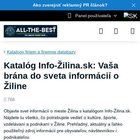
✕
Ako zverejniť reklamný PR článok?
Panel používateľa
Katalogy firiem a firemne databazy
Katalóg Info-Žilina.sk: Vaša
brána do sveta informácií o
Žiline
Počet
766
zobrazení
Objavte svet informácií o meste Žilina s katalógom Info-Žilina.sk.
Nájdete tu všetko, čo potrebujete vedieť o kultúre, športe,
vzdelávaní a podnikaní v Žiline. Prehľadný, aktuálny a ľahko
použiteľný zdroj informácií pre obyvateľov, návštevníkov i
podnikateľov.