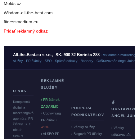
Melds.cz
Wisdom-all-the-best.com
fitnessmedium.eu
Pridať reklamný odkaz
All-the-Best.eu s.r.o., SK- 900 32 Borinka 288
| Reklamné a marketingo
služby · PR články · SEO · Spätné odkazy · Bannery · Odšťavovače Angel Juicer
REKLAMNÉ
SLUŽBY
O NÁS
› PR článok
Komplexná
🍏
ZADARMO
digitálna
PODPORA
ODŠŤAVOVA
marketingová
› Copywriting
PODNIKATEĽOV
ANGEL JUIC
agentúra. PR
PR článku
články, SEO
› Všetky služby
-20%
› Všetky
obsah,
› AI SEO PR
› Blogové PR články
odšťavovače
spätné