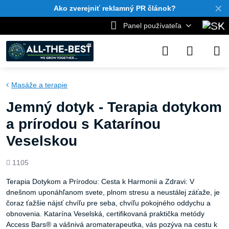
✕
Ako zverejniť reklamný PR článok?
Panel používateľa
Masáže a terapie
Jemný dotyk - Terapia dotykom
a prírodou s Katarínou
Veselskou
Počet
1105
zobrazení
Terapia Dotykom a Prírodou: Cesta k Harmonii a Zdravi: V
dnešnom uponáhľanom svete, plnom stresu a neustálej záťaže, je
čoraz ťažšie nájsť chvíľu pre seba, chvíľu pokojného oddychu a
obnovenia. Katarína Veselská, certifikovaná praktička metódy
Access Bars® a vášnivá aromaterapeutka, vás pozýva na cestu k