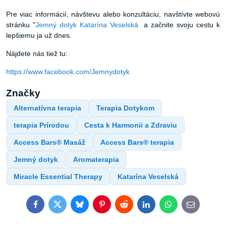
Pre viac informácií, návštevu alebo konzultáciu, navštívte webovú
stránku "
Jemný dotyk Katarína Veselská
a začnite svoju cestu k
lepšiemu ja už dnes.
Nájdete nás tiež tu:
https://www.facebook.com/Jemnydotyk
Značky
Alternatívna terapia
Terapia Dotykom
terapia Prírodou
Cesta k Harmonii a Zdraviu
Access Bars® Masáž
Access Bars® terapia
Jemný dotyk
Aromaterapia
Miracle Essential Therapy
Katarína Veselská
Facebook
Twitter
Bluesky
Pinterest
Reddit
LinkedIn
WhatsApp
E-
mail