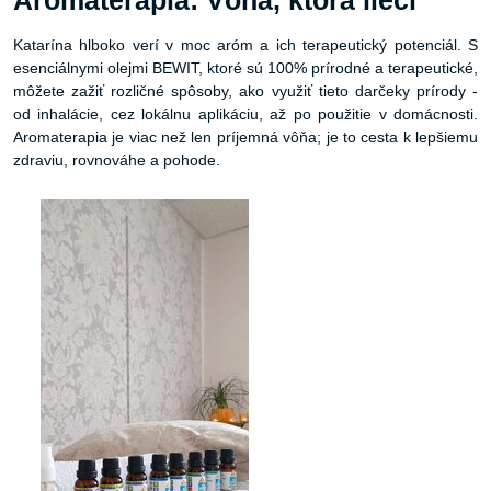
Aromaterapia: Vôňa, ktorá lieči
Katarína hlboko verí v moc aróm a ich terapeutický potenciál. S
esenciálnymi olejmi BEWIT, ktoré sú 100% prírodné a terapeutické,
môžete zažiť rozličné spôsoby, ako využiť tieto darčeky prírody -
od inhalácie, cez lokálnu aplikáciu, až po použitie v domácnosti.
Aromaterapia je viac než len príjemná vôňa; je to cesta k lepšiemu
zdraviu, rovnováhe a pohode.