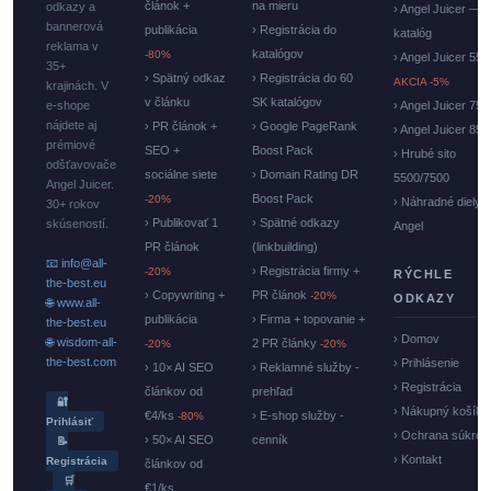
článok +
na mieru
odkazy a
› Angel Juicer —
bannerová
publikácia
› Registrácia do
katalóg
reklama v
katalógov
-80%
› Angel Juicer 550
35+
› Spätný odkaz
› Registrácia do 60
AKCIA -5%
krajinách. V
v článku
SK katalógov
e-shope
› Angel Juicer 750
nájdete aj
› PR článok +
› Google PageRank
› Angel Juicer 85
prémiové
SEO +
Boost Pack
› Hrubé sito
odšťavovače
sociálne siete
› Domain Rating DR
5500/7500
Angel Juicer.
Boost Pack
-20%
› Náhradné diely
30+ rokov
› Publikovať 1
› Spätné odkazy
skúseností.
Angel
PR článok
(linkbuilding)
📧 info@all-
› Registrácia firmy +
-20%
RÝCHLE
the-best.eu
› Copywriting +
PR článok
-20%
ODKAZY
🌐 www.all-
publikácia
› Firma + topovanie +
the-best.eu
› Domov
🌐 wisdom-all-
2 PR články
-20%
-20%
the-best.com
› Prihlásenie
› 10× AI SEO
› Reklamné služby -
› Registrácia
článkov od
prehľad
🔐
› Nákupný košík
€4/ks
› E-shop služby -
-80%
Prihlásiť
› Ochrana súkrom
› 50× AI SEO
cenník
📝
› Kontakt
Registrácia
článkov od
🛒
€1/ks