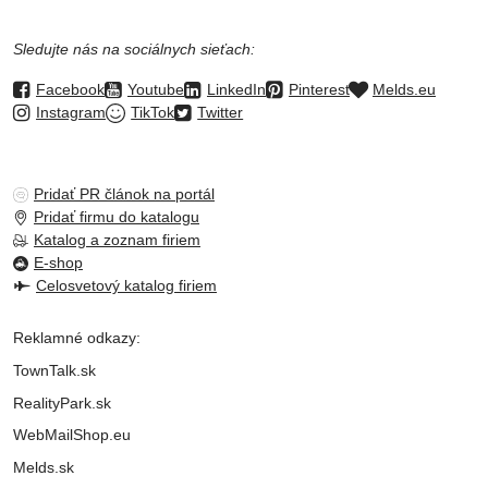
Sledujte nás na sociálnych sieťach:
Facebook
Youtube
LinkedIn
Pinterest
Melds.eu
Instagram
TikTok
Twitter
Pridať PR článok na portál
Pridať firmu do katalogu
Katalog a zoznam firiem
E-shop
Celosvetový katalog firiem
Reklamné odkazy:
TownTalk.sk
RealityPark.sk
WebMailShop.eu
Melds.sk