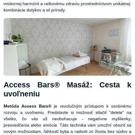
vnútornej harmónii a celkovému zdraviu prostredníctvom unikátnej
kombinácie dotykov a sil prírody.
Access Bars® Masáž: Cesta k
uvoľneniu
Metóda Access Bars®
je revolučným prístupom k osobnému
rozvoju a uvoľneniu. Predstavte si možnosť stlačiť "delete" na
všetko, čo vás už neobohacuje - negatívne myšlienky,
presvedčenia alebo emócie. Táto technika vám umožní otvoriť sa
novým možnostiam, ľahkosti bytia a radosti zo života bez súdov a