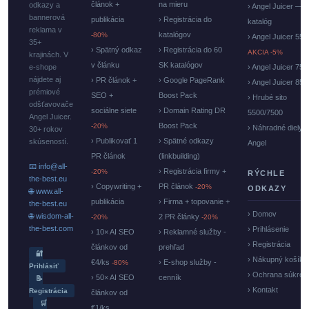
článok +
na mieru
odkazy a
› Angel Juicer —
bannerová
publikácia
› Registrácia do
katalóg
reklama v
katalógov
-80%
› Angel Juicer 550
35+
› Spätný odkaz
› Registrácia do 60
AKCIA -5%
krajinách. V
v článku
SK katalógov
e-shope
› Angel Juicer 750
nájdete aj
› PR článok +
› Google PageRank
› Angel Juicer 85
prémiové
SEO +
Boost Pack
› Hrubé sito
odšťavovače
sociálne siete
› Domain Rating DR
5500/7500
Angel Juicer.
Boost Pack
-20%
› Náhradné diely
30+ rokov
› Publikovať 1
› Spätné odkazy
skúseností.
Angel
PR článok
(linkbuilding)
📧 info@all-
› Registrácia firmy +
-20%
RÝCHLE
the-best.eu
› Copywriting +
PR článok
-20%
ODKAZY
🌐 www.all-
publikácia
› Firma + topovanie +
the-best.eu
› Domov
🌐 wisdom-all-
2 PR články
-20%
-20%
the-best.com
› Prihlásenie
› 10× AI SEO
› Reklamné služby -
› Registrácia
článkov od
prehľad
🔐
› Nákupný košík
€4/ks
› E-shop služby -
-80%
Prihlásiť
› Ochrana súkrom
› 50× AI SEO
cenník
📝
› Kontakt
Registrácia
článkov od
🛒
€1/ks