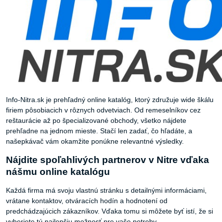
Info-Nitra.sk je prehľadný online katalóg, ktorý združuje wide škálu
firiem pôsobiacich v rôznych odvetviach. Od remeselníkov cez
reštaurácie až po špecializované obchody, všetko nájdete
prehľadne na jednom mieste. Stačí len zadať, čo hľadáte, a
našepkávač vám okamžite ponúkne relevantné výsledky.
Nájdite spoľahlivých partnerov v Nitre vďaka
nášmu online katalógu
Každá firma má svoju vlastnú stránku s detailnými informáciami,
vrátane kontaktov, otváracích hodín a hodnotení od
predchádzajúcich zákazníkov. Vďaka tomu si môžete byť istí, že si
vyberiete tú najlepšiu možnosť pre vaše potreby.