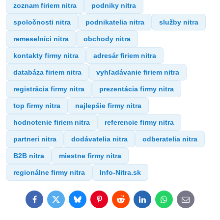
zoznam firiem nitra
podniky nitra
spoločnosti nitra
podnikatelia nitra
služby nitra
remeselníci nitra
obchody nitra
kontakty firmy nitra
adresár firiem nitra
databáza firiem nitra
vyhľadávanie firiem nitra
registrácia firmy nitra
prezentácia firmy nitra
top firmy nitra
najlepšie firmy nitra
hodnotenie firiem nitra
referencie firmy nitra
partneri nitra
dodávatelia nitra
odberatelia nitra
B2B nitra
miestne firmy nitra
regionálne firmy nitra
Info-Nitra.sk
Facebook
Twitter
Bluesky
Pinterest
Reddit
LinkedIn
WhatsApp
E-
mail