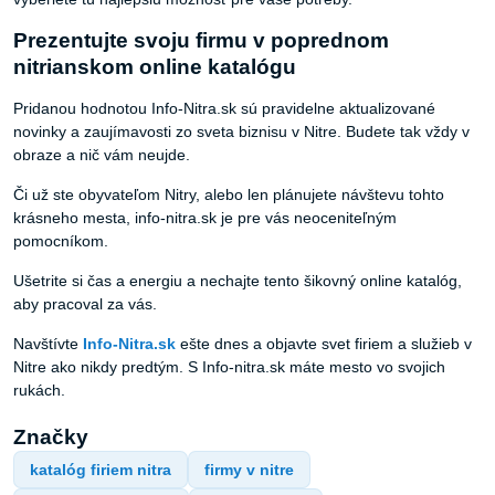
Prezentujte svoju firmu v poprednom
nitrianskom online katalógu
Pridanou hodnotou Info-Nitra.sk sú pravidelne aktualizované
novinky a zaujímavosti zo sveta biznisu v Nitre. Budete tak vždy v
obraze a nič vám neujde.
Či už ste obyvateľom Nitry, alebo len plánujete návštevu tohto
krásneho mesta, info-nitra.sk je pre vás neoceniteľným
pomocníkom.
Ušetrite si čas a energiu a nechajte tento šikovný online katalóg,
aby pracoval za vás.
Navštívte
Info-Nitra.sk
ešte dnes a objavte svet firiem a služieb v
Nitre ako nikdy predtým. S Info-nitra.sk máte mesto vo svojich
rukách.
Značky
katalóg firiem nitra
firmy v nitre