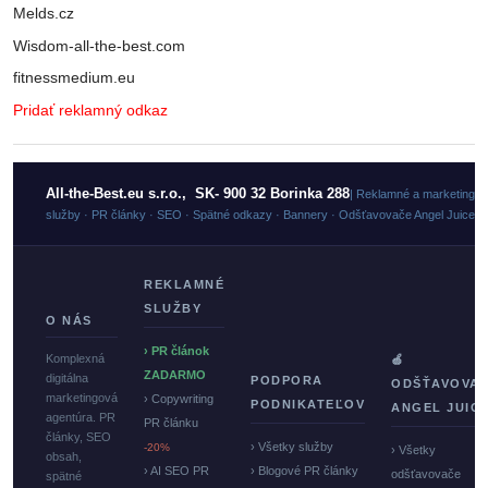
Melds.cz
Wisdom-all-the-best.com
fitnessmedium.eu
Pridať reklamný odkaz
All-the-Best.eu s.r.o., SK- 900 32 Borinka 288
| Reklamné a marketingo
služby · PR články · SEO · Spätné odkazy · Bannery · Odšťavovače Angel Juicer
REKLAMNÉ
SLUŽBY
O NÁS
› PR článok
Komplexná
🍏
ZADARMO
digitálna
PODPORA
ODŠŤAVOVA
marketingová
› Copywriting
PODNIKATEĽOV
ANGEL JUIC
agentúra. PR
PR článku
články, SEO
› Všetky služby
-20%
› Všetky
obsah,
› AI SEO PR
› Blogové PR články
odšťavovače
spätné