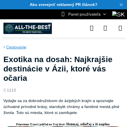
✕
Ako zverejniť reklamný PR článok?
Panel používateľa
Cestovanie
Exotika na dosah: Najkrajšie
destinácie v Ázii, ktoré vás
očaria
Počet
1113
zobrazení
Vydajte sa za dobrodružstvom do ázijských krajín a spoznajte
úchvatné prírodné krásy, starobylé chrámy a farebné mestá plné
života. Toto sú miesta, ktoré si zamilujete.