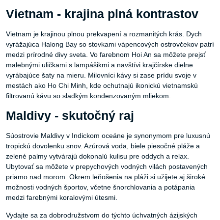
Vietnam - krajina plná kontrastov
Vietnam je krajinou plnou prekvapení a rozmanitých krás. Dych
vyrážajúca Halong Bay so stovkami vápencových ostrovčekov patrí
medzi prírodné divy sveta. Vo farebnom Hoi An sa môžete prejsť
malebnými uličkami s lampášikmi a navštívi krajčírske dielne
vyrábajúce šaty na mieru. Milovníci kávy si zase prídu svoje v
mestách ako Ho Chi Minh, kde ochutnajú ikonickú vietnamskú
filtrovanú kávu so sladkým kondenzovaným mliekom.
Maldivy - skutočný raj
Súostrovie Maldivy v Indickom oceáne je synonymom pre luxusnú
tropickú dovolenku snov. Azúrová voda, biele piesočné pláže a
zelené palmy vytvárajú dokonalú kulisu pre oddych a relax.
Ubytovať sa môžete v prepychových vodných vilách postavených
priamo nad morom. Okrem leňošenia na pláži si užijete aj široké
možnosti vodných športov, včetne šnorchlovania a potápania
medzi farebnými koralovými útesmi.
Vydajte sa za dobrodružstvom do týchto úchvatných ázijských