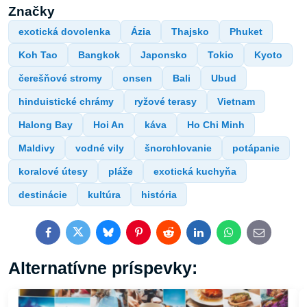
Značky
exotická dovolenka
Ázia
Thajsko
Phuket
Koh Tao
Bangkok
Japonsko
Tokio
Kyoto
čerešňové stromy
onsen
Bali
Ubud
hinduistické chrámy
ryžové terasy
Vietnam
Halong Bay
Hoi An
káva
Ho Chi Minh
Maldivy
vodné vily
šnorchlovanie
potápanie
koralové útesy
pláže
exotická kuchyňa
destinácie
kultúra
história
Facebook
Twitter
Bluesky
Pinterest
Reddit
LinkedIn
WhatsApp
E-
mail
Alternatívne príspevky: