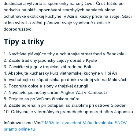
destinácií a vytvorte si spomienky na celý život. Či už túžite po
oddychu na pláži, spoznávaní starobylých pamiatok alebo
ochutnávke exotickej kuchyne, v Ázii si každý príde na svoje. Stačí
si len vybrať a začať plánovať svoje vysnívané exotické
dobrodružstvo.
Tipy a triky
1. Navštívte plávajúce trhy a ochutnajte street food v Bangkoku
2. Zažite tradičný japonský čajový obrad v Kyote
3. Zacvičte si jogu v tropickej záhrade na Bali
4. Absolvujte kuchársky kurz vietnamskej kuchyne v Hoi An
5. Vychutnajte si západ slnka pri drinku vodnej vile na Maldivách
6. Pozorujte opice a slony v thajskej džungli
7. Navštívte jedinečný chrám Angkor Wat v Kambodži
8. Prejdite sa po Veľkom čínskom múre
9. Zažite adrenalín pri potápaní so žralokmi pri ostrove Sipadan
10. Oddychujte v termálnych prameňoch uprostred hôr v Japonsku
Inšpirovali sme Vás?
Môžete si zajednať Vašu dovolenku SNOV
priamo online tu