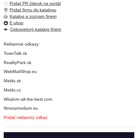
Pridať PR článok na portál
Pridať firmu do katalogu
Katalog a zoznam firiem
E-shop
Celosvetový katalog firiem
Reklamné odkazy:
TownTalk.sk
RealityPark.sk
WebMailShop.eu
Melds.sk
Melds.cz
Wisdom-all-the-best.com
fitnessmedium.eu
Pridať reklamný odkaz