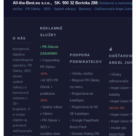
All-the-Best.eu s.r.o., SK- 900 32 Borinka 288
| Reklamné a marketingo
služby · PR články · SEO · Spätné odkazy · Bannery · Odšťavovače Angel Juicer
REKLAMNÉ
SLUŽBY
O NÁS
› PR článok
Komplexná
🍏
ZADARMO
digitálna
PODPORA
ODŠŤAVOVA
marketingová
› Copywriting
PODNIKATEĽOV
ANGEL JUIC
agentúra. PR
PR článku
články, SEO
› Všetky služby
-20%
› Všetky
obsah,
› AI SEO PR
› Blogové PR články
odšťavovače
spätné
článok +
na mieru
odkazy a
› Angel Juicer —
bannerová
publikácia
› Registrácia do
katalóg
reklama v
katalógov
-80%
› Angel Juicer 550
35+
› Spätný odkaz
› Registrácia do 60
AKCIA -5%
krajinách. V
v článku
SK katalógov
e-shope
› Angel Juicer 750
nájdete aj
› PR článok +
› Google PageRank
› Angel Juicer 85
prémiové
SEO +
Boost Pack
› Hrubé sito
odšťavovače
sociálne siete
› Domain Rating DR
5500/7500