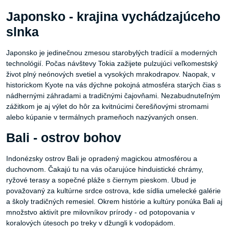
Japonsko - krajina vychádzajúceho
slnka
Japonsko je jedinečnou zmesou starobylých tradícií a moderných
technológií. Počas návštevy Tokia zažijete pulzujúci veľkomestský
život plný neónových svetiel a vysokých mrakodrapov. Naopak, v
historickom Kyote na vás dýchne pokojná atmosféra starých čias s
nádhernými záhradami a tradičnými čajovňami. Nezabudnuteľným
zážitkom je aj výlet do hôr za kvitnúcimi čerešňovými stromami
alebo kúpanie v termálnych prameňoch nazývaných onsen.
Bali - ostrov bohov
Indonézsky ostrov Bali je opradený magickou atmosférou a
duchovnom. Čakajú tu na vás očarujúce hinduistické chrámy,
ryžové terasy a sopečné pláže s čiernym pieskom. Ubud je
považovaný za kultúrne srdce ostrova, kde sídlia umelecké galérie
a školy tradičných remesiel. Okrem histórie a kultúry ponúka Bali aj
množstvo aktivít pre milovníkov prírody - od potopovania v
koralových útesoch po treky v džungli k vodopádom.