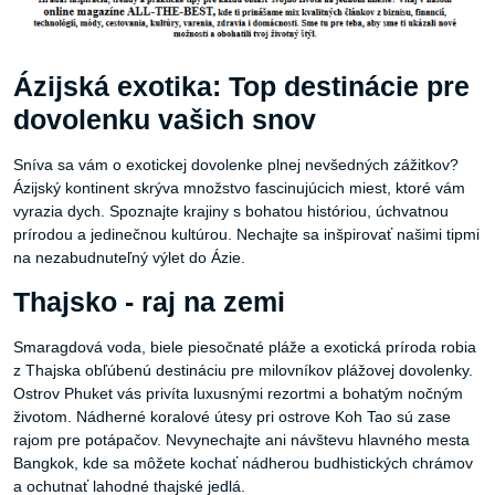
Ázijská exotika: Top destinácie pre
dovolenku vašich snov
Sníva sa vám o exotickej dovolenke plnej nevšedných zážitkov?
Ázijský kontinent skrýva množstvo fascinujúcich miest, ktoré vám
vyrazia dych. Spoznajte krajiny s bohatou históriou, úchvatnou
prírodou a jedinečnou kultúrou. Nechajte sa inšpirovať našimi tipmi
na nezabudnuteľný výlet do Ázie.
Thajsko - raj na zemi
Smaragdová voda, biele piesočnaté pláže a exotická príroda robia
z Thajska obľúbenú destináciu pre milovníkov plážovej dovolenky.
Ostrov Phuket vás privíta luxusnými rezortmi a bohatým nočným
životom. Nádherné koralové útesy pri ostrove Koh Tao sú zase
rajom pre potápačov. Nevynechajte ani návštevu hlavného mesta
Bangkok, kde sa môžete kochať nádherou budhistických chrámov
a ochutnať lahodné thajské jedlá.