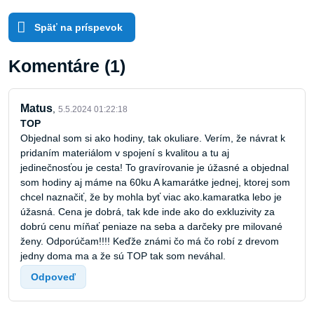
Späť na príspevok
Komentáre (1)
Matus
,
5.5.2024 01:22:18
TOP
Objednal som si ako hodiny, tak okuliare. Verím, že návrat k
pridaním materiálom v spojení s kvalitou a tu aj
jedinečnosťou je cesta! To gravírovanie je úžasné a objednal
som hodiny aj máme na 60ku A kamarátke jednej, ktorej som
chcel naznačiť, že by mohla byť viac ako.kamaratka lebo je
úžasná. Cena je dobrá, tak kde inde ako do exkluzivity za
dobrú cenu míňať peniaze na seba a darčeky pre milované
ženy. Odporúčam!!!! Keďže známi čo má čo robí z drevom
jedny doma ma a že sú TOP tak som neváhal.
Odpoveď