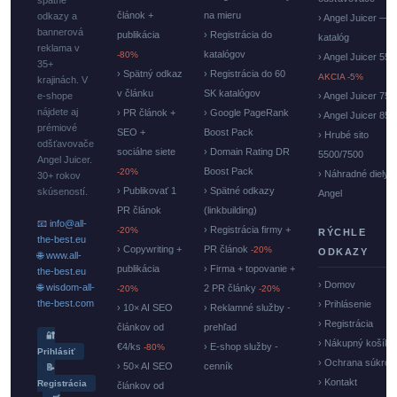
spätné
článok +
na mieru
odkazy a
› Angel Juicer —
bannerová
publikácia
› Registrácia do
katalóg
reklama v
katalógov
-80%
› Angel Juicer 550
35+
› Spätný odkaz
› Registrácia do 60
AKCIA -5%
krajinách. V
v článku
SK katalógov
e-shope
› Angel Juicer 750
nájdete aj
› PR článok +
› Google PageRank
› Angel Juicer 85
prémiové
SEO +
Boost Pack
› Hrubé sito
odšťavovače
sociálne siete
› Domain Rating DR
5500/7500
Angel Juicer.
Boost Pack
-20%
› Náhradné diely
30+ rokov
› Publikovať 1
› Spätné odkazy
skúseností.
Angel
PR článok
(linkbuilding)
📧 info@all-
› Registrácia firmy +
-20%
RÝCHLE
the-best.eu
› Copywriting +
PR článok
-20%
ODKAZY
🌐 www.all-
publikácia
› Firma + topovanie +
the-best.eu
› Domov
🌐 wisdom-all-
2 PR články
-20%
-20%
the-best.com
› Prihlásenie
› 10× AI SEO
› Reklamné služby -
› Registrácia
článkov od
prehľad
🔐
› Nákupný košík
€4/ks
› E-shop služby -
-80%
Prihlásiť
› Ochrana súkrom
› 50× AI SEO
cenník
📝
› Kontakt
Registrácia
článkov od