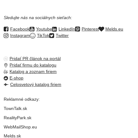
Sledujte nás na sociálnych sieťach:
Facebook
Youtube
LinkedIn
Pinterest
Melds.eu
Instagram
TikTok
Twitter
Pridať PR článok na portál
Pridať firmu do katalogu
Katalog a zoznam firiem
E-shop
Celosvetový katalog firiem
Reklamné odkazy:
TownTalk.sk
RealityPark.sk
WebMailShop.eu
Melds.sk