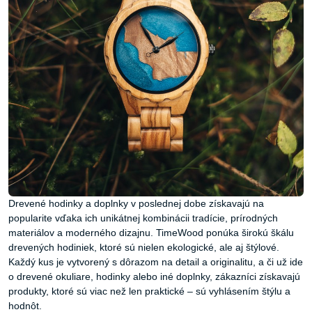
Drevené hodinky a doplnky v poslednej dobe získavajú na
popularite vďaka ich unikátnej kombinácii tradície, prírodných
materiálov a moderného dizajnu. TimeWood ponúka širokú škálu
drevených hodiniek, ktoré sú nielen ekologické, ale aj štýlové.
Každý kus je vytvorený s dôrazom na detail a originalitu, a či už ide
o drevené okuliare, hodinky alebo iné doplnky, zákazníci získavajú
produkty, ktoré sú viac než len praktické – sú vyhlásením štýlu a
hodnôt.