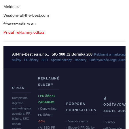
Melds.cz
Wisdom-all-the-best.com
fitnessmedium.eu
Pridať reklamný odkaz
All-the-Best.eu s.r.o., SK- 900 32 Borinka 288
| Reklamné a marketingo
služby · PR články · SEO · Spätné odkazy · Bannery · Odšťavovače Angel Juicer
REKLAMNÉ
SLUŽBY
O NÁS
› PR článok
Komplexná
🍏
ZADARMO
digitálna
PODPORA
ODŠŤAVOVA
marketingová
› Copywriting
PODNIKATEĽOV
ANGEL JUIC
agentúra. PR
PR článku
články, SEO
› Všetky služby
-20%
› Všetky
obsah,
› AI SEO PR
› Blogové PR články
odšťavovače