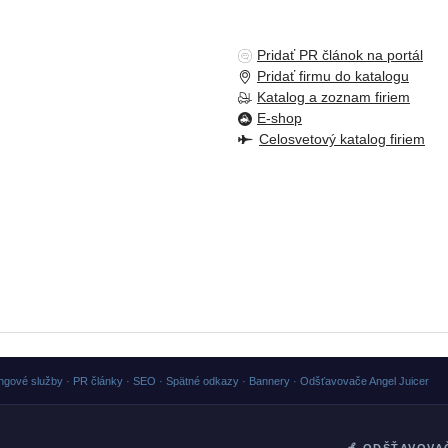
Pridať PR článok na portál
Pridať firmu do katalogu
Katalog a zoznam firiem
E-shop
Celosvetový katalog firiem
ngové služby · PR články · SEO · Spätné odkazy · Bannery · Odšťavovače Angel Juicer