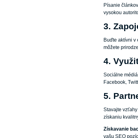
Písanie článkov
vysokou autorit
3. Zapo
Buďte aktívni v
môžete prirodz
4. Využi
Sociálne médiá 
Facebook, Twitt
5. Partn
Stavajte vzťahy
získaniu kvalit
Získavanie bac
vašu SEO pozíci