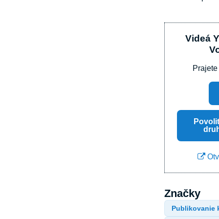
Videá 
V
Prajete
Povoli
dru
Otv
Značky
Publikovanie 