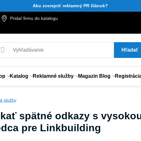
Ako zverejniť reklamný PR článok?
Pridať firmu do katalogu
Hľadať
op
Katalog
Reklamné služby
Magazin Blog
Registráci
é služby
skať spätné odkazy s vysokou
odca pre Linkbuilding