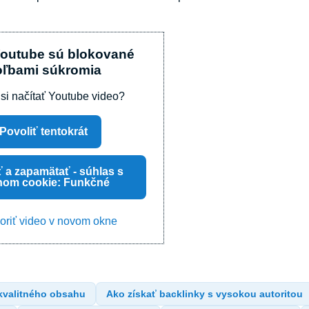
Youtube sú blokované
oľbami súkromia
 si načítať Youtube video?
Povoliť tentokrát
ť a zapamätať - súhlas s
hom cookie: Funkčné
oriť video v novom okne
kvalitného obsahu
Ako získať backlinky s vysokou autoritou