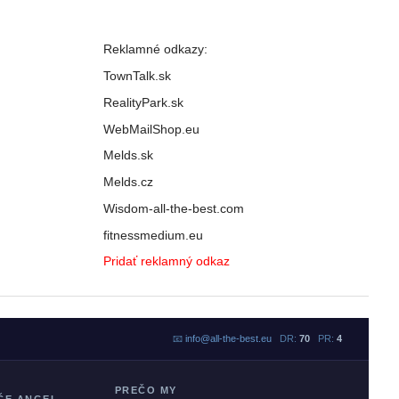
Reklamné odkazy:
TownTalk.sk
RealityPark.sk
WebMailShop.eu
Melds.sk
Melds.cz
Wisdom-all-the-best.com
fitnessmedium.eu
Pridať reklamný odkaz
📧
info@all-the-best.eu
DR:
70
PR:
4
PREČO MY