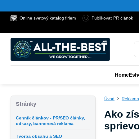
Online svetový katalog firiem
Publikovať PR článok
Home
Esh
Úvod
Reklamn
Stránky
Ako zí
Cenník článkov - PR/SEO články,
spriev
odkazy, bannerová reklama
Tvorba obsahu a SEO