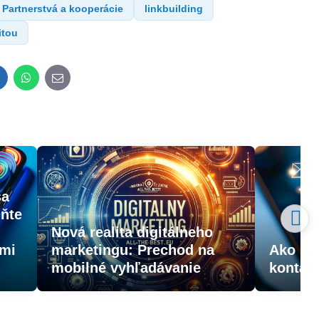
Partnerstvá a kooperácie
linkbuilding
itou
inkedIn
WhatsApp
E-
mail
sa
uňte
Nová realita digitálneho
lmi
marketingu: Prechod na
Ako pr
mobilné vyhľadávanie
kontak