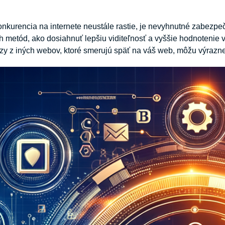
onkurencia na internete neustále rastie, je nevyhnutné zabezpeči
ch metód, ako dosiahnuť lepšiu viditeľnosť a vyššie hodnotenie 
zy z iných webov, ktoré smerujú späť na váš web, môžu výrazn