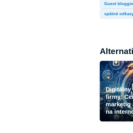
Guest bloggi
spätné odkaz
Alternat
Digitálny
firmy: Ce
marketig 
na intern