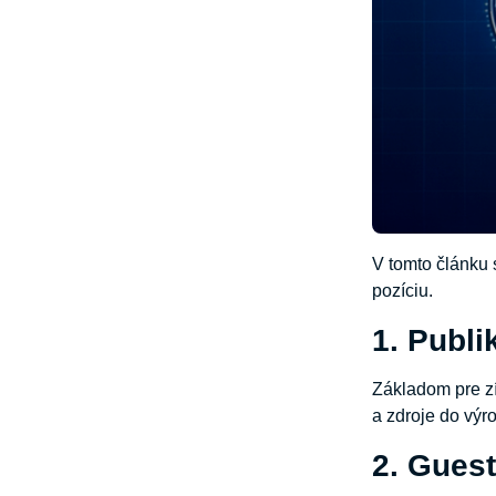
V tomto článku 
pozíciu.
1. Publ
Základom pre zí
a zdroje do výr
2. Gues