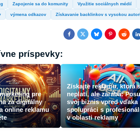
ng
Zapojenie sa do komunity
Využitie sociálnych médií
y
výmena odkazov
Získavanie backlinkov s vysokou autor
Facebook
Twitter
Bluesky
Pinterest
Reddit
L
ívne príspevky:
Získajte reklamu, ktorá 
 marketing pre
neplatí, ale zarába: Pos
na za digitálny
svoj biznis vpred vďaka
a online reklamu
spolupráci s profesioná
ete
v oblasti reklamy