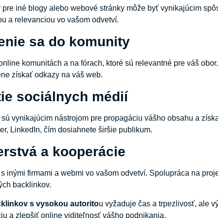
 pre iné blogy alebo webové stránky môže byť vynikajúcim spôso
ou a relevanciou vo vašom odvetví.
jenie sa do komunity
 online komunitách a na fórach, ktoré sú relevantné pre váš ob
ene získať odkazy na váš web.
tie sociálnych médií
sú vynikajúcim nástrojom pre propagáciu vášho obsahu a získav
er, LinkedIn, čím dosiahnete širšie publikum.
erstvá a kooperácie
 s inými firmami a webmi vo vašom odvetví. Spolupráca na pro
ných backlinkov.
klinkov s vysokou autorito
u vyžaduje čas a trpezlivosť, ale v
u a zlepšiť online viditeľnosť vášho podnikania.