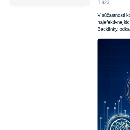
Počet
823
zobrazení
V súčastnosti k
najefektívnejší
Backlinky, odka