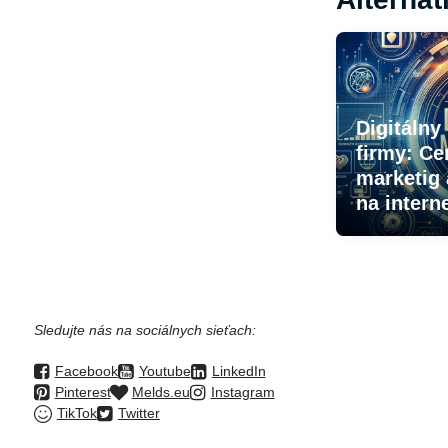
Digitálny
firmy: Ce
marketig 
na intern
Sledujte nás na sociálnych sieťach:
Facebook
Youtube
LinkedIn
Pinterest
Melds.eu
Instagram
TikTok
Twitter