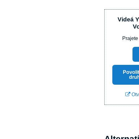
Videá 
V
Prajete
Povoli
dru
Otv
Alternat