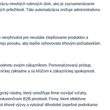
záciu mnohých rutinných úloh, ako je zaznamenávanie
ch príležitostí. Táto automatizácia znižuje administratívnu
je nevyhnutná pre neustále zlepšovanie produktov a
svoju ponuku, aby lepšie vyhovovala trhovým požiadavkám.
odnotu svojim zákazníkom. Personalizovaný prístup,
íckej základne a sú kľúčom k zákazníckej spokojnosti.
ický nástroj, ktorý umožňuje firme rozvíjať vzťahy,
onkurenčnom B2B prostredí. Firmy, ktoré efektívne
ké trhové výzvy a vytvárať dlhodobé úspešné podnikanie.