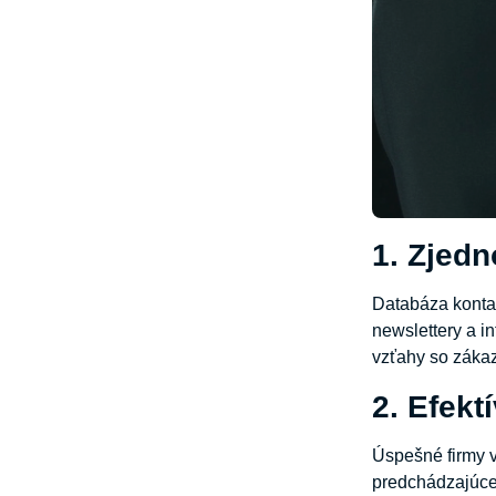
1. Zjed
Databáza kontak
newslettery a i
vzťahy so záka
2. Efek
Úspešné firmy v
predchádzajúce