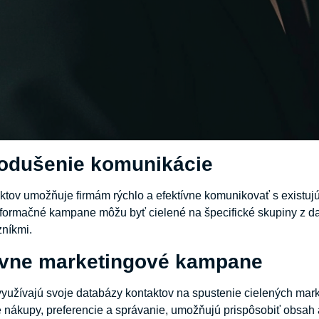
nodušenie komunikácie
tov umožňuje firmám rýchlo a efektívne komunikovať s existujú
nformačné kampane môžu byť cielené na špecifické skupiny z da
zníkmi.
tívne marketingové kampane
yužívajú svoje databázy kontaktov na spustenie cielených mar
 nákupy, preferencie a správanie, umožňujú prispôsobiť obsah