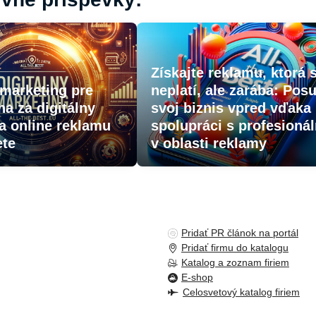
Získajte reklamu, ktorá 
 marketing pre
neplatí, ale zarába: Pos
na za digitálny
svoj biznis vpred vďaka
a online reklamu
spolupráci s profesioná
ete
v oblasti reklamy
Pridať PR článok na portál
Pridať firmu do katalogu
Katalog a zoznam firiem
E-shop
Celosvetový katalog firiem