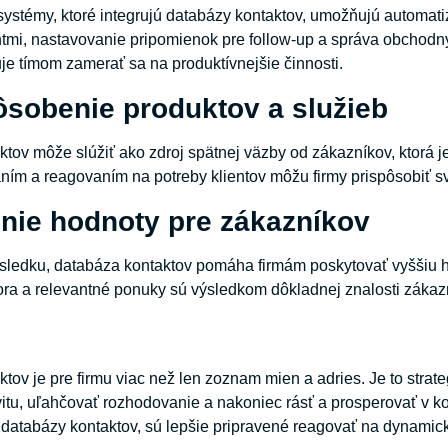
stémy, ktoré integrujú databázy kontaktov, umožňujú automati
ientmi, nastavovanie pripomienok pre follow-up a správa obchodný
e tímom zamerať sa na produktívnejšie činnosti.
ôsobenie produktov a služieb
tov môže slúžiť ako zdroj spätnej väzby od zákazníkov, ktorá 
ním a reagovaním na potreby klientov môžu firmy prispôsobiť 
enie hodnoty pre zákazníkov
ledku, databáza kontaktov pomáha firmám poskytovať vyššiu h
a a relevantné ponuky sú výsledkom dôkladnej znalosti zákazn
e
ov je pre firmu viac než len zoznam mien a adries. Je to strateg
vitu, uľahčovať rozhodovanie a nakoniec rásť a prosperovať v k
 databázy kontaktov, sú lepšie pripravené reagovať na dynamic