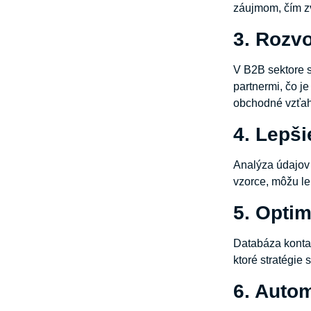
záujmom, čím z
3. Rozvo
V B2B sektore s
partnermi, čo j
obchodné vzťahy
4. Lepš
Analýza údajov 
vzorce, môžu le
5. Opti
Databáza kontak
ktoré stratégie 
6. Autom