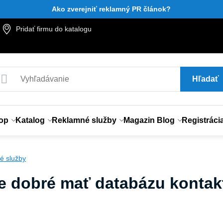
Ako zverejniť reklamný PR článok?
Pridať firmu do katalogu
Hľadať
op
Katalog
Reklamné služby
Magazin Blog
Registráci
é služby
je dobré mať databázu konta