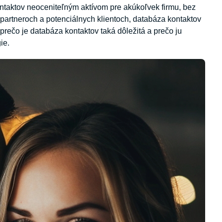
ontaktov neoceniteľným aktívom pre akúkoľvek firmu, bez
, partneroch a potenciálnych klientoch, databáza kontaktov
rečo je databáza kontaktov taká dôležitá a prečo ju
ie.