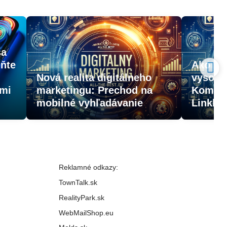
sa
uňte
Ako zí
Nová realita digitálneho
vysoko
lmi
marketingu: Prechod na
Komple
mobilné vyhľadávanie
Linkbui
Reklamné odkazy:
TownTalk.sk
RealityPark.sk
WebMailShop.eu