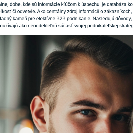
álnej dobe, kde sú informácie kľúčom k úspechu, je databáza k
eľkosť či odvetvie. Ako centrálny zdroj informácií o zákazníkoch
ladný kameň pre efektívne B2B podnikanie. Nasledujú dôvody, p
oužívajú ako neoddeliteľnú súčasť svojej podnikateľskej stratég