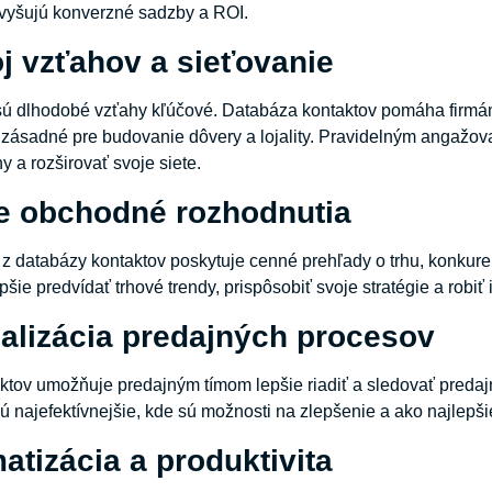
vyšujú konverzné sadzby a ROI.
j vzťahov a sieťovanie
ú dlhodobé vzťahy kľúčové. Databáza kontaktov pomáha firmám udr
e zásadné pre budovanie dôvery a lojality. Pravidelným angažo
 a rozširovať svoje siete.
ie obchodné rozhodnutia
z databázy kontaktov poskytuje cenné prehľady o trhu, konkurenc
pšie predvídať trhové trendy, prispôsobiť svoje stratégie a rob
malizácia predajných procesov
tov umožňuje predajným tímom lepšie riadiť a sledovať predajn
sú najefektívnejšie, kde sú možnosti na zlepšenie a ako najlepšie
atizácia a produktivita