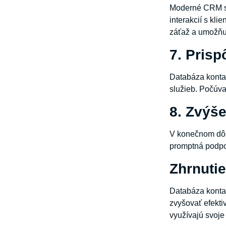
Moderné CRM sy
interakcií s kl
záťaž a umožňuj
7. Prisp
Databáza kontak
služieb. Počúva
8. Zvýš
V konečnom dôs
promptná podpor
Zhrnuti
Databáza kontakt
zvyšovať efekti
využívajú svoje