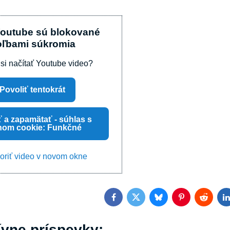
Youtube sú blokované
oľbami súkromia
 si načítať Youtube video?
Povoliť tentokrát
ť a zapamätať - súhlas s
hom cookie: Funkčné
oriť video v novom okne
Facebook
Twitter
Bluesky
Pinterest
Reddit
L
ívne príspevky: