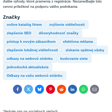
ďalšie výhody, ktoré pramenia z registrácie. Nezanedbajte túto
cennú príležitosť na podporu vášho podnikania.
Značky
online katalóg firiem
zvýšenie viditeľnosti
zlepšenie SEO
dôveryhodnosť značky
prístup k novým zákazníkom
efektívna reklama
zlepšenie lokálnej viditeľnosti
získanie spätnej väzby
odkazy na webovú stránku
budovanie siete
jednoduchá aktualizácia
Odkazy na vašu webovú stránku
Facebook
Twitter
Bluesky
Pinterest
Reddit
LinkedIn
WhatsApp
E-
mail
Sledujte nás na sociálnych sieťach: