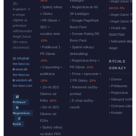
katalógov
-80%
› Angel Juicer 550
35+
› Spätný odkaz
› Registrácia do 60
AKCIA -5%
krajinách. V
v článku
SK katalógov
e-shope
› Angel Juicer 750
nájdete aj
› PR článok +
› Google PageRank
› Angel Juicer 85
prémiové
SEO +
Boost Pack
› Hrubé sito
odšťavovače
sociálne siete
› Domain Rating DR
5500/7500
Angel Juicer.
Boost Pack
-20%
› Náhradné diely
30+ rokov
› Publikovať 1
› Spätné odkazy
skúseností.
Angel
PR článok
(linkbuilding)
📧 info@all-
› Registrácia firmy +
-20%
RÝCHLE
the-best.eu
› Copywriting +
PR článok
-20%
ODKAZY
🌐 www.all-
publikácia
› Firma + topovanie +
the-best.eu
› Domov
🌐 wisdom-all-
2 PR články
-20%
-20%
the-best.com
› Prihlásenie
› 10× AI SEO
› Reklamné služby -
› Registrácia
článkov od
prehľad
🔐
› Nákupný košík
€4/ks
› E-shop služby -
-80%
Prihlásiť
› Ochrana súkrom
› 50× AI SEO
cenník
📝
› Kontakt
Registrácia
článkov od
🛒
€1/ks
Košík
› Spätný odkaz
na titulke PR4