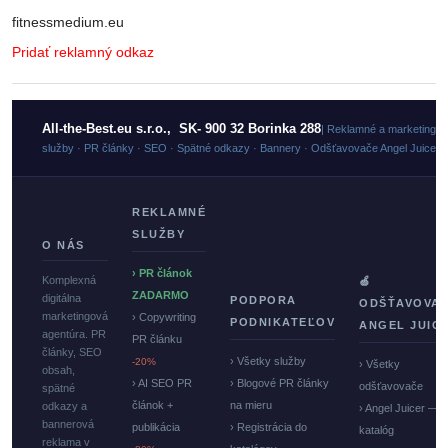
fitnessmedium.eu
Pridať reklamný odkaz
All-the-Best.eu s.r.o., SK- 900 32 Borinka 288
| Reklamné a marketingo
služby · PR články · SEO · Spätné odkazy · Bannery · Odšťavovače Angel Juicer
REKLAMNÉ
SLUŽBY
O NÁS
› PR článok
Komplexná
🍏
ZADARMO
digitálna
PODPORA
ODŠŤAVOVA
marketingová
› Copywriting
PODNIKATEĽOV
ANGEL JUIC
agentúra. PR
PR článku
články, SEO
› Všetky služby
-20%
› Všetky
obsah,
› AI SEO PR
› Blogové PR články
odšťavovače
spätné
článok +
na mieru
odkazy a
› Angel Juicer —
bannerová
publikácia
› Registrácia do
katalóg
reklama v