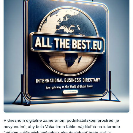
V dnešnom digitálne zameranom podnikateľskom prostredí je
nevyhnutné, aby bola Vaša firma ľahko nájditeľná na internete.
Jedným z účinných spôsobov, ako dosiahnuť tento cieľ, je