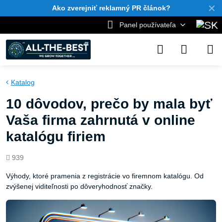
✕
Ako zverejniť reklamný PR článok?
Panel používateľa
Katalog
10 dôvodov, prečo by mala byť
Vaša firma zahrnutá v online
katalógu firiem
Počet
939
zobrazení
Výhody, ktoré pramenia z registrácie vo firemnom katalógu. Od
zvýšenej viditeľnosti po dôveryhodnosť značky.