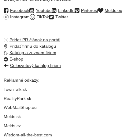
Facebook
Youtube
LinkedIn
Pinterest
Melds.eu
Instagram
TikTok
Twitter
Pridať PR článok na portál
Pridať firmu do katalogu
Katalog a zoznam firiem
E-shop
Celosvetový katalog firiem
Reklamné odkazy:
TownTalk.sk
RealityPark.sk
WebMailShop.eu
Melds.sk
Melds.cz
Wisdom-all-the-best.com