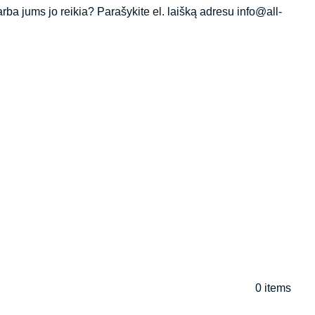
rba jums jo reikia? Parašykite el. laišką adresu info@all-
0
items