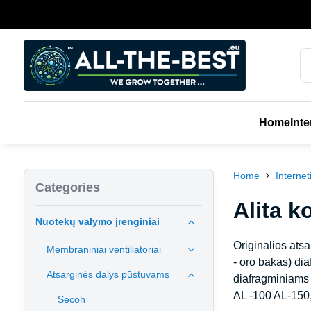
Home
Inte
Home
Interne
Categories
Alita k
Nuotekų valymo įrenginiai
Originalios atsa
Membraniniai ventiliatoriai
- oro bakas) di
Atsarginės dalys pūstuvams
diafragminiams k
AL -100 AL-150
Secoh