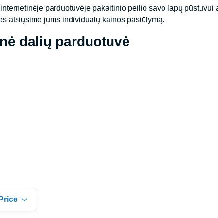
nternetinėje parduotuvėje pakaitinio peilio savo lapų pūstuvui a
mes atsiųsime jums individualų kainos pasiūlymą.
inė dalių parduotuvė
Price