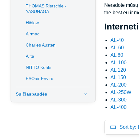
Neradote mūsų i
THOMAS Rietschle -
YASUNAGA
the-best.eu ir 
Hiblow
Internet
Airmac
AL-40
Charles Austen
AL-60
AL 80
Alita
AL-100
NITTO Kohki
AL 120
AL 150
ESOair Enviro
AL-200
AL-250W
Sulčiaspaudės
AL-300
AL-400
Sort by: