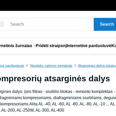
Search
rnetinis žurnalas
Pridėti straipsnį
Internetinė parduotuvė
Ko
tinė parduotuvė
Nuotekų valymo įrenginiai
Atsarginės dalys pūst
ompresorių atsarginės dalys
rginės dalys: (oro filtras - siurblio blokas - remonto komplektas
afragminiams kompresoriams, diafragminiams siurbliams, deguon
ompresoriams Alita AL -40, AL -60, AL -80, AL -80, AL -10 ... AL
, AL-200, AL-250W, AL-300, AL-400