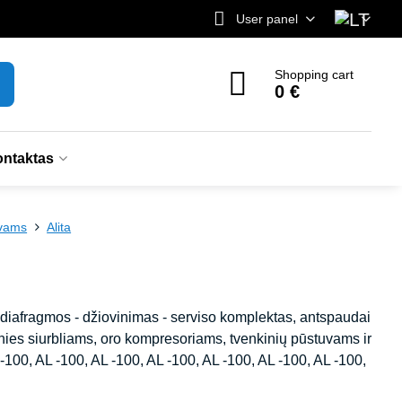
User panel
Shopping cart
0 €
ntaktas
uvams
Alita
 - diafragmos - džiovinimas - serviso komplektas, antspaudai
ies siurbliams, oro kompresoriams, tvenkinių pūstuvams ir
 -100, AL -100, AL -100, AL -100, AL -100, AL -100, AL -100,