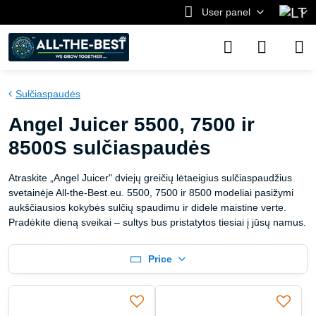
User panel
Sulčiaspaudės
Angel Juicer 5500, 7500 ir
8500S sulčiaspaudės
Atraskite „Angel Juicer" dviejų greičių lėtaeigius sulčiaspaudžius
svetainėje All-the-Best.eu. 5500, 7500 ir 8500 modeliai pasižymi
aukščiausios kokybės sulčių spaudimu ir didele maistine verte.
Pradėkite dieną sveikai – sultys bus pristatytos tiesiai į jūsų namus.
Price