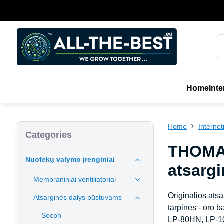
Home
Inte
Home
Interne
Categories
THOMAS
Nuotekų valymo įrenginiai
atsargi
Membraniniai ventiliatoriai
Originalios atsa
Atsarginės dalys pūstuvams
tarpinės - or
Secoh
LP-80HN, LP-10