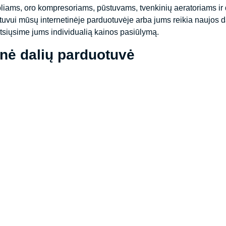
liams, oro kompresoriams, pūstuvams, tvenkinių aeratoriams i
tuvui mūsų internetinėje parduotuvėje arba jums reikia naujos da
atsiųsime jums individualią kainos pasiūlymą.
inė dalių parduotuvė