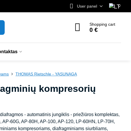
User panel
Shopping cart
0 €
ntaktas
uvams
THOMAS Rietschle - YASUNAGA
agminių kompresorių
- diafragmos - automatinis jungiklis - priežiūros komplektas,
, AP-60G, AP-80H, AP-100, AP-120, LP-60HN, LP-70H,
niams kompresoriams, diafragminiams siurbliams,