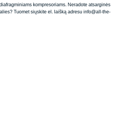
r diafragminiams kompresoriams. Neradote atsarginės
lies? Tuomet siųskite el. laišką adresu info@all-the-