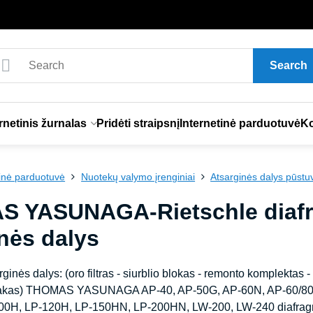
Search
rnetinis žurnalas
Pridėti straipsnį
Internetinė parduotuvė
Ko
tinė parduotuvė
Nuotekų valymo įrenginiai
Atsarginės dalys pūst
 YASUNAGA-Rietschle diafr
nės dalys
rginės dalys: (oro filtras - siurblio blokas - remonto komplektas 
o bakas) THOMAS YASUNAGA AP-40, AP-50G, AP-60N, AP-60/80
0H, LP-120H, LP-150HN, LP-200HN, LW-200, LW-240 diafragmi