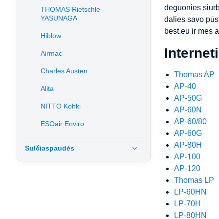
deguonies siurb
THOMAS Rietschle -
YASUNAGA
dalies savo pūs
best.eu ir mes 
Hiblow
Internet
Airmac
Charles Austen
Thomas AP
AP-40
Alita
AP-50G
NITTO Kohki
AP-60N
AP-60/80
ESOair Enviro
AP-60G
AP-80H
Sulčiaspaudės
AP-100
AP-120
Thomas LP
LP-60HN
LP-70H
LP-80HN