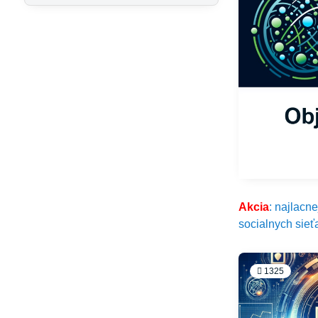
Akcia
: najlacn
socialnych sieť
1325