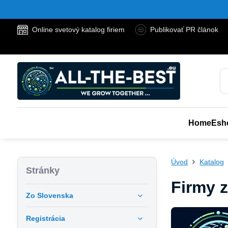
Online svetový katalog firiem
Publikovať PR článok
Home
Esh
Úvod
Katalog
Stránky
Firmy z
Zo Slovenska
Registrácia