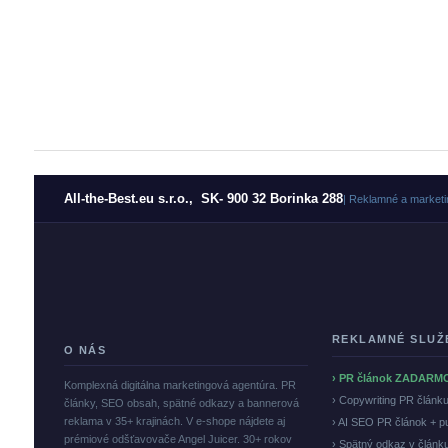
All-the-Best.eu s.r.o., SK- 900 32 Borinka 288
| Reklamné a marketi
REKLAMNÉ SLUŽ
O NÁS
› PR článok ZADARM
Komplexná digitálna marketingová agentúra. PR
› Copywriting PR článk
články, SEO obsah, spätné odkazy a bannerová
reklama v 35+ krajinách. V e-shope nájdete aj
› AI SEO PR článok + p
prémiové odšťavovače Angel Juicer. 30+ rokov
› Spätný odkaz v článk