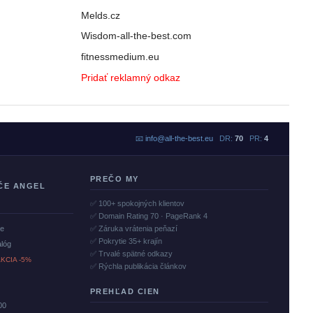
Melds.cz
Wisdom-all-the-best.com
fitnessmedium.eu
Pridať reklamný odkaz
📧
info@all-the-best.eu
DR:
70
PR:
4
PREČO MY
ČE ANGEL
✅ 100+ spokojných klientov
✅ Domain Rating 70 · PageRank 4
če
✅ Záruka vrátenia peňazí
✅ Pokrytie 35+ krajín
alóg
✅ Trvalé spätné odkazy
KCIA -5%
✅ Rýchla publikácia článkov
PREHĽAD CIEN
00