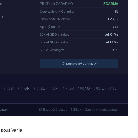
el
PR článok ZADARMO
ZDARMA
Copywriting PR článku
€8
ZY
Publikácia PR článku
€23,92
Spätný odkaz
€14
10× AI SEO článkov
od €4/ks
50× AI SEO článkov
od €1/ks
60 SK katalógov
€55
📋 Kompletný cenník ➤
·
🇸🇮 SI
·
🇬🇷 GR
·
🇸🇪 SE
·
🇫🇮 FI
·
🇩🇰 DK
·
🇳🇴 NO
·
🇮🇪 IE
·
🇱🇹 LT
ontakt
💳 Bezpečná platba · 🔒 SSL · ✅ Záruka vrátenia peňazí
 používania