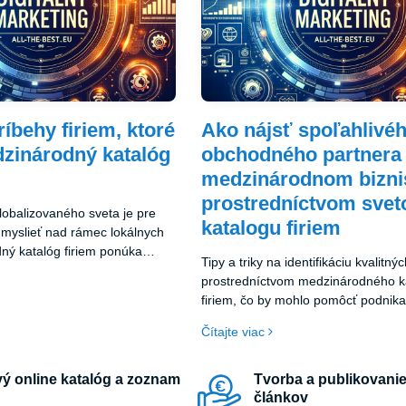
íbehy firiem, ktoré
Ako nájsť spoľahlivé
dzinárodný katalóg
obchodného partnera
medzinárodnom bizni
prostredníctvom sve
lobalizovaného sveta je pre
katalogu firiem
 myslieť nad rámec lokálnych
ný katalóg firiem ponúka
Tipy a triky na identifikáciu kvalitný
mu pre firmy, ktoré chcú
prostredníctvom medzinárodného k
 pôsobnosť a nájsť nové
firiem, čo by mohlo pomôcť podnika
sti za hranicami svojej krajiny.
expanzii ich obchodných aktivít.
Čítajte viac
ý online katalóg a zoznam
Tvorba a publikovanie
článkov