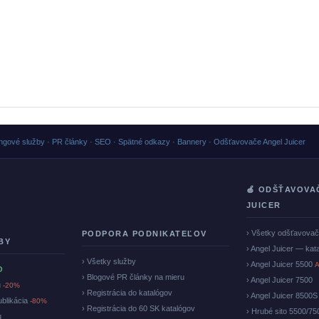
ngové služby · PR články · SEO · Spätné odkazy · Bannery · Odšťavovače Angel Juicer
🍏 ODŠŤAVOVA
JUICER
› Všetky odšťavova
PODPORA PODNIKATEĽOV
BY
› Angel Juicer — kat
› Všetky služby
› Angel Juicer 5500
A
O
› Blogové PR články na mieru
› Angel Juicer 7500
u
-20%
› Registrácia do katalógov
› Angel Juicer 8500S
ublikácia
-80%
› Registrácia do 60 SK katalógov
› Hrubé sito 5500/75
u