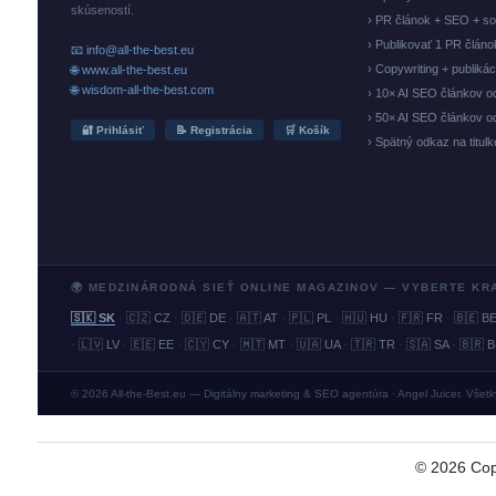
skúseností.
› PR článok + SEO + so
› Publikovať 1 PR člán
📧 info@all-the-best.eu
› Copywriting + publiká
🌐 www.all-the-best.eu
🌐 wisdom-all-the-best.com
› 10× AI SEO článkov o
› 50× AI SEO článkov o
🔐 Prihlásiť
📝 Registrácia
🛒 Košík
› Spätný odkaz na titul
🌍 MEDZINÁRODNÁ SIEŤ ONLINE MAGAZINOV — VYBERTE KR
🇸🇰 SK
·
🇨🇿 CZ
·
🇩🇪 DE
·
🇦🇹 AT
·
🇵🇱 PL
·
🇭🇺 HU
·
🇫🇷 FR
·
🇧🇪 B
·
🇱🇻 LV
·
🇪🇪 EE
·
🇨🇾 CY
·
🇲🇹 MT
·
🇺🇦 UA
·
🇹🇷 TR
·
🇸🇦 SA
·
🇧🇷 
© 2026 All-the-Best.eu — Digitálny marketing & SEO agentúra · Angel Juicer. Všet
©
2026
Cop