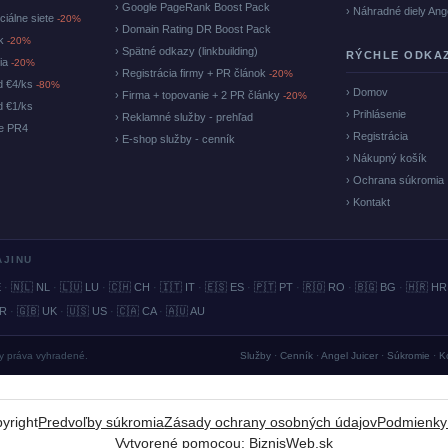
› Google PageRank Boost Pack
› Náhradné diely Ang
ciálne siete
-20%
› Domain Rating DR Boost Pack
ok
-20%
› Spätné odkazy (linkbuilding)
RÝCHLE ODKA
cia
-20%
› Registrácia firmy + PR článok
-20%
d €4/ks
-80%
› Domov
› Firma + topovanie + 2 PR články
-20%
d €1/ks
› Prihlásenie
› Reklamné služby - prehľad
ke PR4
› Registrácia
› E-shop služby - cenník
› Nákupný košík
› Ochrana súkromia
› Kontakt
AJINU
E
·
🇳🇱 NL
·
🇱🇺 LU
·
🇨🇭 CH
·
🇮🇹 IT
·
🇪🇸 ES
·
🇵🇹 PT
·
🇷🇴 RO
·
🇧🇬 BG
·
🇭🇷 HR
BR
·
🇬🇧 UK
·
🇺🇸 US
·
🇨🇦 CA
·
🇦🇺 AU
ky práva vyhradené.
Služby
·
Cenník
·
Angel Juicer
·
Súkromie
·
K
yright
Predvoľby súkromia
Zásady ochrany osobných údajov
Podmienky
Vytvorené pomocou:
BiznisWeb.sk