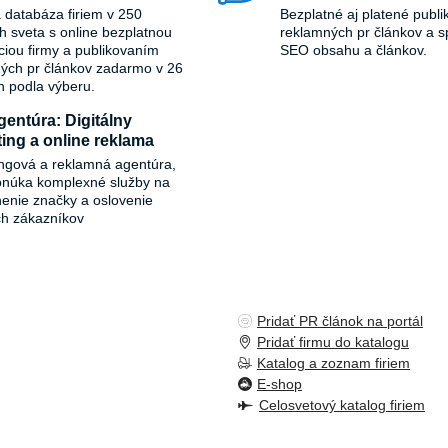
 databáza firiem v 250
Bezplatné aj platené publi
ch sveta s online bezplatnou
reklamných pr článkov a s
áciou firmy a publikovaním
SEO obsahu a článkov.
ých pr článkov zadarmo v 26
h podla výberu.
entúra: Digitálny
ing a online reklama
ngová a reklamná agentúra,
onúka komplexné služby na
ľnenie značky a oslovenie
ch zákazníkov
Pridať PR článok na portál
Pridať firmu do katalogu
Katalog a zoznam firiem
E-shop
Celosvetový katalog firiem