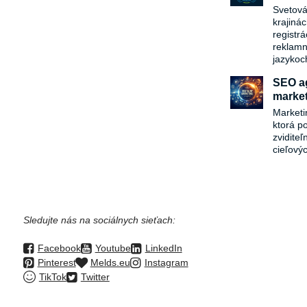
Svetová
krajiná
registr
reklamn
jazykoc
SEO ag
market
Marketi
ktorá p
zvidite
cieľový
Sledujte nás na sociálnych sieťach:
Facebook
Youtube
LinkedIn
Pinterest
Melds.eu
Instagram
TikTok
Twitter