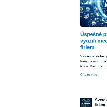
Úspešné pr
využili me
firiem
V dnešnej dobe g
firmy nevyhnutné
trhov. Medzinárod
jedinečnú platfor
Čítajte viac
expandovať svoju
obchodné príležito
Svetov
firiem