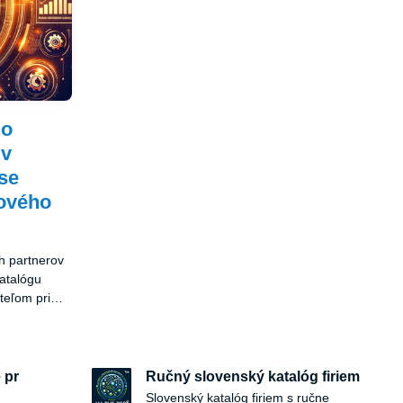
ho
 v
se
tového
ch partnerov
atalógu
teľom pri
 pr
Ručný slovenský katalóg firiem
Slovenský katalóg firiem s ručne