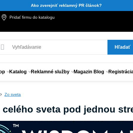
Ako zverejniť reklamný PR článok?
Pridať firmu do katalogu
Hľadať
op
Katalog
Reklamné služby
Magazin Blog
Registráci
Zo sveta
 celého sveta pod jednou str