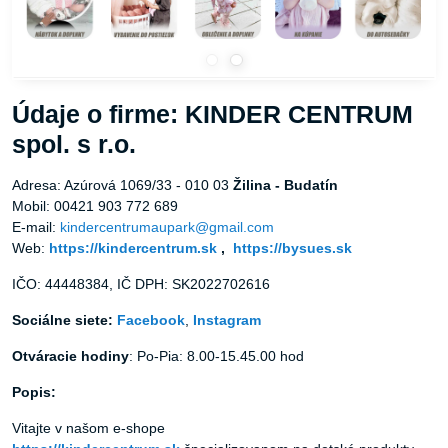
Údaje o firme: KINDER CENTRUM
spol. s r.o.
Adresa: Azúrová 1069/33 - 010 03
Žilina - Budatín
Mobil: 00421 903 772 689
E-mail:
kindercentrumaupark@gmail.com
Web:
https://kindercentrum.sk
,
https://bysues.sk
IČO: 44448384, IČ DPH: SK2022702616
Sociálne siete:
Facebook
,
Instagram
Otváracie hodiny
: Po-Pia: 8.00-15.45.00 hod
Popis:
Vitajte v našom e-shope