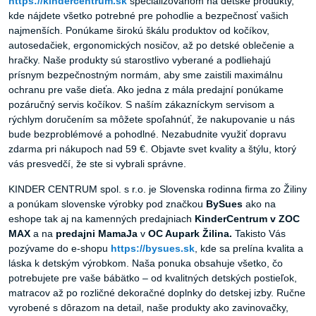
https://kindercentrum.sk
špecializovanom na detské produkty,
kde nájdete všetko potrebné pre pohodlie a bezpečnosť vašich
najmenších. Ponúkame širokú škálu produktov od kočíkov,
autosedačiek, ergonomických nosičov, až po detské oblečenie a
hračky. Naše produkty sú starostlivo vyberané a podliehajú
prísnym bezpečnostným normám, aby sme zaistili maximálnu
ochranu pre vaše dieťa. Ako jedna z mála predajní ponúkame
pozáručný servis kočíkov. S naším zákazníckym servisom a
rýchlym doručením sa môžete spoľahnúť, že nakupovanie u nás
bude bezproblémové a pohodlné. Nezabudnite využiť dopravu
zdarma pri nákupoch nad 59 €. Objavte svet kvality a štýlu, ktorý
vás presvedčí, že ste si vybrali správne.
KINDER CENTRUM spol. s r.o. je Slovenska rodinna firma zo Žiliny
a ponúkam slovenske výrobky pod značkou
BySues
ako na
eshope tak aj na kamenných predajniach
KinderCentrum v ZOC
MAX
a na
predajni MamaJa
v
OC Aupark Žilina.
Takisto Vás
pozývame do e-shopu
https://bysues.sk
, kde sa prelína kvalita a
láska k detským výrobkom. Naša ponuka obsahuje všetko, čo
potrebujete pre vaše bábätko – od kvalitných detských postieľok,
matracov až po rozličné dekoračné doplnky do detskej izby. Ručne
vyrobené s dôrazom na detail, naše produkty ako zavinovačky,