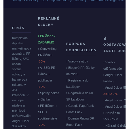
služby · PR články · SEO · Spätné odkazy · Bannery · Odšťavovače Angel Juicer
REKLAMNÉ
SLUŽBY
O NÁS
› PR článok
Komplexná
🍏
ZADARMO
digitálna
PODPORA
ODŠŤAVOVA
marketingová
› Copywriting
PODNIKATEĽOV
ANGEL JUIC
agentúra. PR
PR článku
články, SEO
› Všetky služby
-20%
› Všetky
obsah,
› AI SEO PR
› Blogové PR články
odšťavovače
spätné
článok +
na mieru
odkazy a
› Angel Juicer —
bannerová
publikácia
› Registrácia do
katalóg
reklama v
katalógov
-80%
› Angel Juicer 550
35+
› Spätný odkaz
› Registrácia do 60
AKCIA -5%
krajinách. V
v článku
SK katalógov
e-shope
› Angel Juicer 750
nájdete aj
› PR článok +
› Google PageRank
› Angel Juicer 85
prémiové
SEO +
Boost Pack
› Hrubé sito
odšťavovače
sociálne siete
› Domain Rating DR
5500/7500
Angel Juicer.
Boost Pack
-20%
› Náhradné diely
30+ rokov