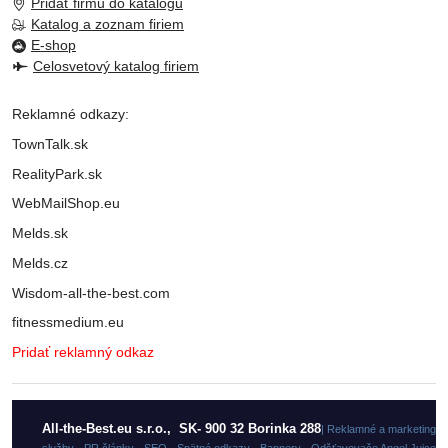
Pridať firmu do katalogu
Katalog a zoznam firiem
E-shop
Celosvetový katalog firiem
Reklamné odkazy:
TownTalk.sk
RealityPark.sk
WebMailShop.eu
Melds.sk
Melds.cz
Wisdom-all-the-best.com
fitnessmedium.eu
Pridať reklamný odkaz
All-the-Best.eu s.r.o., SK- 900 32 Borinka 288
| Reklamné a marketingo