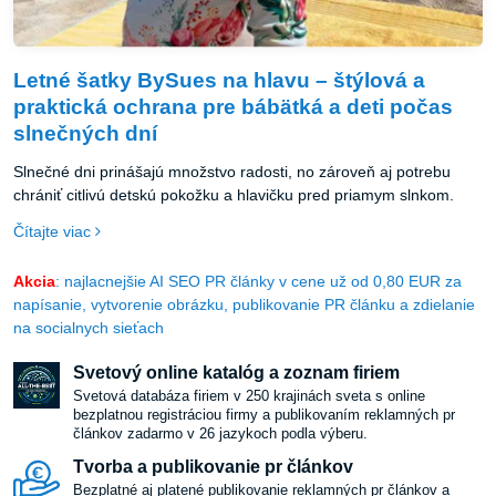
Letné šatky BySues na hlavu – štýlová a
praktická ochrana pre bábätká a deti počas
slnečných dní
Slnečné dni prinášajú množstvo radosti, no zároveň aj potrebu
chrániť citlivú detskú pokožku a hlavičku pred priamym slnkom.
Čítajte viac
Akcia
: najlacnejšie AI SEO PR články v cene už od 0,80 EUR za
napísanie, vytvorenie obrázku, publikovanie PR článku a zdielanie
na socialnych sieťach
Svetový online katalóg a zoznam firiem
Svetová databáza firiem v 250 krajinách sveta s online
bezplatnou registráciou firmy a publikovaním reklamných pr
článkov zadarmo v 26 jazykoch podla výberu.
Tvorba a publikovanie pr článkov
Bezplatné aj platené publikovanie reklamných pr článkov a