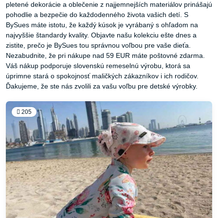
pletené dekorácie a oblečenie z najjemnejších materiálov prinášajú
pohodlie a bezpečie do každodenného života vašich detí. S
BySues máte istotu, že každý kúsok je vyrábaný s ohľadom na
najvyššie štandardy kvality. Objavte našu kolekciu ešte dnes a
zistite, prečo je BySues tou správnou voľbou pre vaše dieťa.
Nezabudnite, že pri nákupe nad 59 EUR máte poštovné zdarma.
Váš nákup podporuje slovenskú remeselnú výrobu, ktorá sa
úprimne stará o spokojnosť maličkých zákazníkov i ich rodičov.
Ďakujeme, že ste nás zvolili za vašu voľbu pre detské výrobky.
205