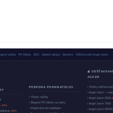
ngové služby · PR články · SEO · Spätné odkazy · Bannery · Odšťavovače Angel Juicer
🍏 ODŠŤAVOVA
JUICER
› Všetky odšťavova
PODPORA PODNIKATEĽOV
BY
› Angel Juicer — kat
› Všetky služby
› Angel Juicer 5500
A
O
› Blogové PR články na mieru
› Angel Juicer 7500
u
-20%
› Registrácia do katalógov
› Angel Juicer 8500S
ublikácia
-80%