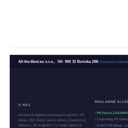
All-the-Best.eu s.r.o., SK- 900 32 Borinka 288
| Reklamné a marketi
REKLAMNÉ SLUŽ
O NÁS
› PR článok ZADARM
Komplexná digitálna marketingová agentúra. PR
› Copywriting PR článk
články, SEO obsah, spätné odkazy a bannerová
reklama v 35+ krajinách. V e-shope nájdete aj
› AI SEO PR článok + p