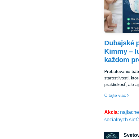
Dubajské p
Kimmy – lu
každom pr
Prebaľovanie báb
starostlivosti, kto
praktickosť, ale 
bezpečnosť.
Čítajte viac
Akcia
: najlacn
socialnych sieť
Svetov