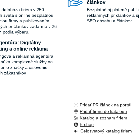
článkov
 databáza firiem v 250
Bezplatné aj platené publi
ch sveta s online bezplatnou
reklamných pr článkov a s
áciou firmy a publikovaním
SEO obsahu a článkov.
ých pr článkov zadarmo v 26
h podla výberu.
entúra: Digitálny
ing a online reklama
ngová a reklamná agentúra,
onúka komplexné služby na
ľnenie značky a oslovenie
ch zákazníkov
Pridať PR článok na portál
Pridať firmu do katalogu
Katalog a zoznam firiem
E-shop
Celosvetový katalog firiem