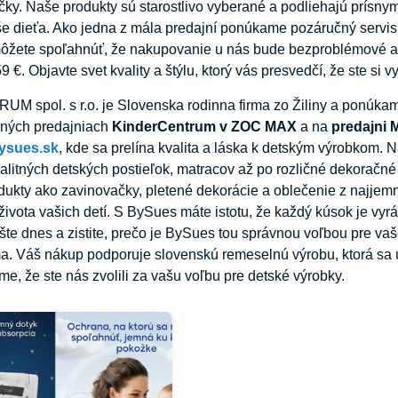
čky. Naše produkty sú starostlivo vyberané a podliehajú prís
še dieťa. Ako jedna z mála predajní ponúkame pozáručný servis
ôžete spoľahnúť, že nakupovanie u nás bude bezproblémové a 
€. Objavte svet kvality a štýlu, ktorý vás presvedčí, že ste si v
 spol. s r.o. je Slovenska rodinna firma zo Žiliny a ponúka
nných predajniach
KinderCentrum v ZOC MAX
a na
predajni
bysues.sk
, kde sa prelína kvalita a láska k detským výrobkom.
alitných detských postieľok, matracov až po rozličné dekoračn
odukty ako zavinovačky, pletené dekorácie a oblečenie z najjem
vota vašich detí. S BySues máte istotu, že každý kúsok je vyrá
šte dnes a zistite, prečo je BySues tou správnou voľbou pre v
. Váš nákup podporuje slovenskú remeselnú výrobu, ktorá sa ú
me, že ste nás zvolili za vašu voľbu pre detské výrobky.