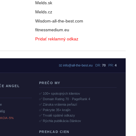
Melds.sk
Melds.cz
Wisdom-all-the-best.com
fitnessmedium.eu
Pridať reklamný odkaz
📧
info@all-the-best.eu
DR:
70
PR:
4
PREČO MY
ČE ANGEL
✅ 100+ spokojných klientov
✅ Domain Rating 70 · PageRank 4
če
✅ Záruka vrátenia peňazí
✅ Pokrytie 35+ krajín
alóg
✅ Trvalé spätné odkazy
KCIA -5%
✅ Rýchla publikácia článkov
PREHĽAD CIEN