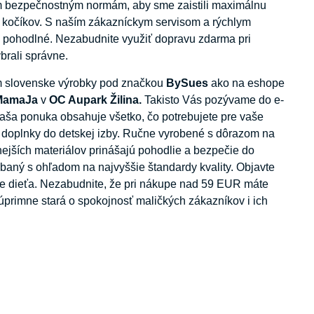
nym bezpečnostným normám, aby sme zaistili maximálnu
 kočíkov. S naším zákazníckym servisom a rýchlym
pohodlné. Nezabudnite využiť dopravu zdarma pri
ybrali správne.
m slovenske výrobky pod značkou
BySues
ako na eshope
 MamaJa
v
OC Aupark Žilina.
Takisto Vás pozývame do e-
 Naša ponuka obsahuje všetko, čo potrebujete pre vaše
é doplnky do detskej izby. Ručne vyrobené s dôrazom na
nejších materiálov prinášajú pohodlie a bezpečie do
baný s ohľadom na najvyššie štandardy kvality. Objavte
aše dieťa. Nezabudnite, že pri nákupe nad 59 EUR máte
primne stará o spokojnosť maličkých zákazníkov i ich