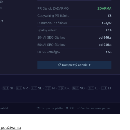
00
el
PR článok ZADARMO
ZDARMA
Copywriting PR článku
€8
ZY
Publikácia PR článku
€23,92
Spätný odkaz
€14
10× AI SEO článkov
od €4/ks
50× AI SEO článkov
od €1/ks
60 SK katalógov
€55
📋 Kompletný cenník ➤
·
🇸🇮 SI
·
🇬🇷 GR
·
🇸🇪 SE
·
🇫🇮 FI
·
🇩🇰 DK
·
🇳🇴 NO
·
🇮🇪 IE
·
🇱🇹 LT
ontakt
💳 Bezpečná platba · 🔒 SSL · ✅ Záruka vrátenia peňazí
 používania