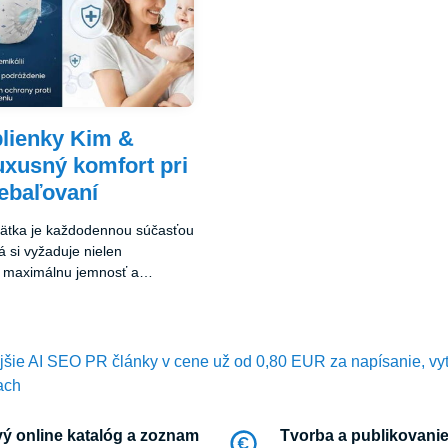
lienky Kim &
xusný komfort pri
ebaľovaní
ätka je každodennou súčasťou
rá si vyžaduje nielen
aj maximálnu jemnosť a
ejšie AI SEO PR články v cene už od 0,80 EUR za napísanie, vy
ach
ý online katalóg a zoznam
Tvorba a publikovanie