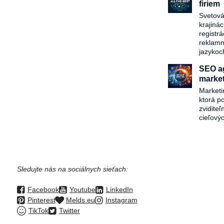
firiem
Svetová
krajiná
registr
reklamn
jazykoc
SEO ag
market
Marketi
ktorá p
zvidite
cieľový
Sledujte nás na sociálnych sieťach:
Facebook
Youtube
LinkedIn
Pinterest
Melds.eu
Instagram
TikTok
Twitter