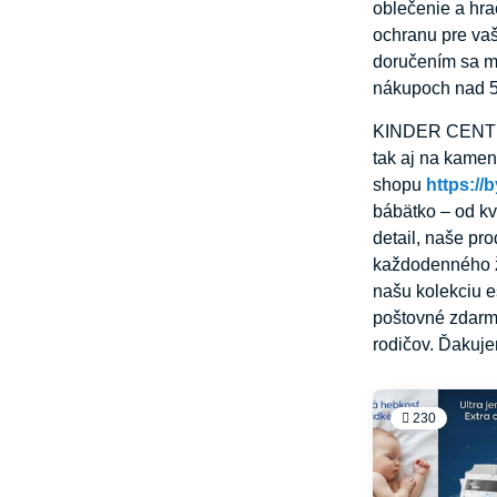
oblečenie a hra
ochranu pre va
doručením sa m
nákupoch nad 59 
KINDER CENTRUM
tak aj na kame
shopu
https://
bábätko – od kv
detail, naše pr
každodenného ži
našu kolekciu e
poštovné zdarma
rodičov. Ďakuje
230