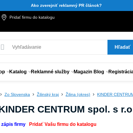
Ako zverejniť reklamný PR článok?
Pridať firmu do katalogu
Hľadať
op
Katalog
Reklamné služby
Magazin Blog
Registráci
Zo Slovenska
Žilinský kraj
Žilina (okres)
KINDER CENTRUM s
 KINDER CENTRUM spol. s r.o
 zápis firmy
Pridať Vašu firmu do katalogu