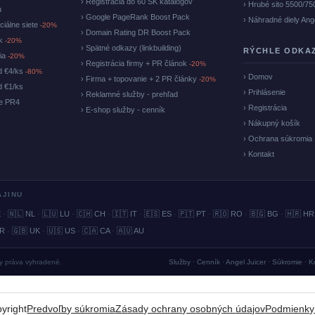
› Registrácia do 60 SK katalógov
› Hrubé sito 5500/75
u
› Google PageRank Boost Pack
› Náhradné diely Ang
ciálne siete
-20%
› Domain Rating DR Boost Pack
ok
-20%
› Spätné odkazy (linkbuilding)
RÝCHLE ODKA
cia
-20%
› Registrácia firmy + PR článok
-20%
d €4/ks
-80%
› Domov
› Firma + topovanie + 2 PR články
-20%
d €1/ks
› Prihlásenie
› Reklamné služby - prehľad
ke PR4
› Registrácia
› E-shop služby - cenník
› Nákupný košík
› Ochrana súkromia
› Kontakt
AJINU
E
·
🇳🇱 NL
·
🇱🇺 LU
·
🇨🇭 CH
·
🇮🇹 IT
·
🇪🇸 ES
·
🇵🇹 PT
·
🇷🇴 RO
·
🇧🇬 BG
·
🇭🇷 HR
BR
·
🇬🇧 UK
·
🇺🇸 US
·
🇨🇦 CA
·
🇦🇺 AU
ky práva vyhradené.
Služby
·
Cenník
·
Angel Juicer
·
Súkromie
·
K
yright
Predvoľby súkromia
Zásady ochrany osobných údajov
Podmienky