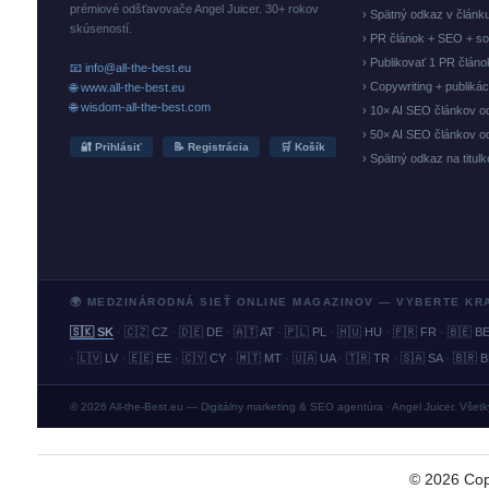
prémiové odšťavovače Angel Juicer. 30+ rokov
› Spätný odkaz v článk
skúseností.
› PR článok + SEO + so
› Publikovať 1 PR člán
📧 info@all-the-best.eu
› Copywriting + publiká
🌐 www.all-the-best.eu
🌐 wisdom-all-the-best.com
› 10× AI SEO článkov o
› 50× AI SEO článkov o
🔐 Prihlásiť
📝 Registrácia
🛒 Košík
› Spätný odkaz na titul
🌍 MEDZINÁRODNÁ SIEŤ ONLINE MAGAZINOV — VYBERTE KR
🇸🇰 SK
·
🇨🇿 CZ
·
🇩🇪 DE
·
🇦🇹 AT
·
🇵🇱 PL
·
🇭🇺 HU
·
🇫🇷 FR
·
🇧🇪 B
·
🇱🇻 LV
·
🇪🇪 EE
·
🇨🇾 CY
·
🇲🇹 MT
·
🇺🇦 UA
·
🇹🇷 TR
·
🇸🇦 SA
·
🇧🇷 
© 2026 All-the-Best.eu — Digitálny marketing & SEO agentúra · Angel Juicer. Všet
©
2026
Cop