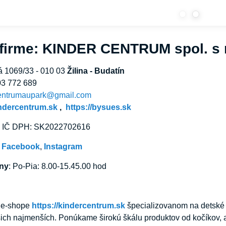
 firme: KINDER CENTRUM spol. s r
á 1069/33 - 010 03
Žilina - Budatín
03 772 689
entrumaupark@gmail.com
indercentrum.sk
,
https://bysues.sk
, IČ DPH: SK2022702616
:
Facebook
,
Instagram
iny
: Po-Pia: 8.00-15.45.00 hod
m e-shope
https://kindercentrum.sk
špecializovanom na detské p
ich najmenších. Ponúkame širokú škálu produktov od kočíkov, 