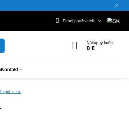
✕
Panel používateľa
Nákupný košík
0 €
a
Kontakt
pol. s r.o.
.