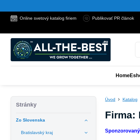
Online svetový katalog firiem
Publikovať PR článok
Home
Esh
Úvod
Katalog
Stránky
Firma:
Zo Slovenska
Sponzorovaný
Bratislavský kraj