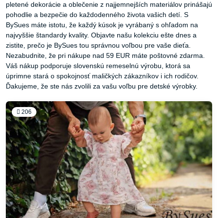
pletené dekorácie a oblečenie z najjemnejších materiálov prinášajú
pohodlie a bezpečie do každodenného života vašich detí. S
BySues máte istotu, že každý kúsok je vyrábaný s ohľadom na
najvyššie štandardy kvality. Objavte našu kolekciu ešte dnes a
zistite, prečo je BySues tou správnou voľbou pre vaše dieťa.
Nezabudnite, že pri nákupe nad 59 EUR máte poštovné zdarma.
Váš nákup podporuje slovenskú remeselnú výrobu, ktorá sa
úprimne stará o spokojnosť maličkých zákazníkov i ich rodičov.
Ďakujeme, že ste nás zvolili za vašu voľbu pre detské výrobky.
206