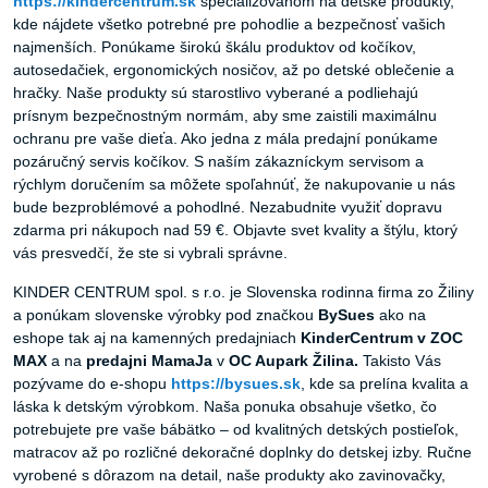
https://kindercentrum.sk
špecializovanom na detské produkty,
kde nájdete všetko potrebné pre pohodlie a bezpečnosť vašich
najmenších. Ponúkame širokú škálu produktov od kočíkov,
autosedačiek, ergonomických nosičov, až po detské oblečenie a
hračky. Naše produkty sú starostlivo vyberané a podliehajú
prísnym bezpečnostným normám, aby sme zaistili maximálnu
ochranu pre vaše dieťa. Ako jedna z mála predajní ponúkame
pozáručný servis kočíkov. S naším zákazníckym servisom a
rýchlym doručením sa môžete spoľahnúť, že nakupovanie u nás
bude bezproblémové a pohodlné. Nezabudnite využiť dopravu
zdarma pri nákupoch nad 59 €. Objavte svet kvality a štýlu, ktorý
vás presvedčí, že ste si vybrali správne.
KINDER CENTRUM spol. s r.o. je Slovenska rodinna firma zo Žiliny
a ponúkam slovenske výrobky pod značkou
BySues
ako na
eshope tak aj na kamenných predajniach
KinderCentrum v ZOC
MAX
a na
predajni MamaJa
v
OC Aupark Žilina.
Takisto Vás
pozývame do e-shopu
https://bysues.sk
, kde sa prelína kvalita a
láska k detským výrobkom. Naša ponuka obsahuje všetko, čo
potrebujete pre vaše bábätko – od kvalitných detských postieľok,
matracov až po rozličné dekoračné doplnky do detskej izby. Ručne
vyrobené s dôrazom na detail, naše produkty ako zavinovačky,