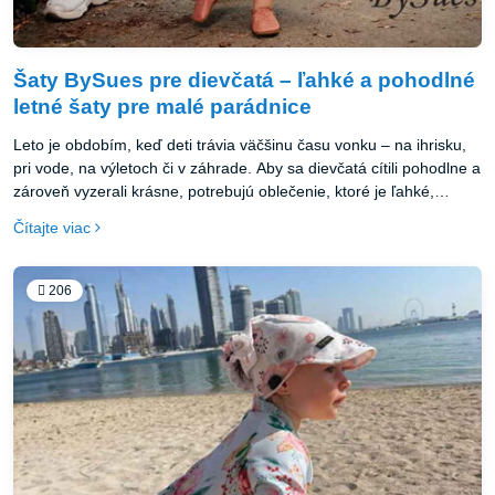
Šaty BySues pre dievčatá – ľahké a pohodlné
letné šaty pre malé parádnice
Leto je obdobím, keď deti trávia väčšinu času vonku – na ihrisku,
pri vode, na výletoch či v záhrade. Aby sa dievčatá cítili pohodlne a
zároveň vyzerali krásne, potrebujú oblečenie, ktoré je ľahké,
vzdušné a príjemné na nosenie.
Čítajte viac
206