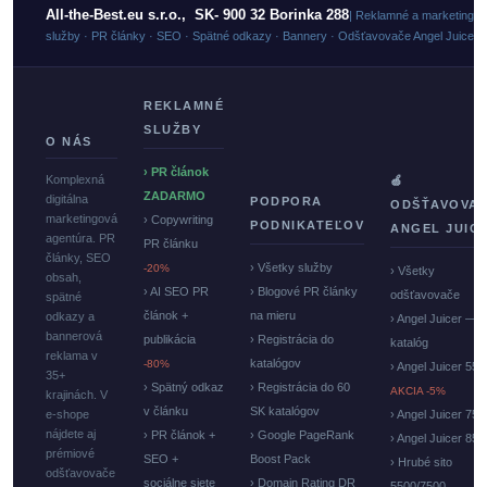
All-the-Best.eu s.r.o., SK- 900 32 Borinka 288
| Reklamné a marketingo
služby · PR články · SEO · Spätné odkazy · Bannery · Odšťavovače Angel Juicer
REKLAMNÉ
SLUŽBY
O NÁS
› PR článok
Komplexná
🍏
ZADARMO
digitálna
PODPORA
ODŠŤAVOVA
marketingová
› Copywriting
PODNIKATEĽOV
ANGEL JUIC
agentúra. PR
PR článku
články, SEO
› Všetky služby
-20%
› Všetky
obsah,
› AI SEO PR
› Blogové PR články
odšťavovače
spätné
článok +
na mieru
odkazy a
› Angel Juicer —
bannerová
publikácia
› Registrácia do
katalóg
reklama v
katalógov
-80%
› Angel Juicer 550
35+
› Spätný odkaz
› Registrácia do 60
AKCIA -5%
krajinách. V
v článku
SK katalógov
e-shope
› Angel Juicer 750
nájdete aj
› PR článok +
› Google PageRank
› Angel Juicer 85
prémiové
SEO +
Boost Pack
› Hrubé sito
odšťavovače
sociálne siete
› Domain Rating DR
5500/7500