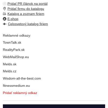
Pridať PR článok na portál
Pridať firmu do katalogu
Katalog a zoznam firiem
E-shop
Celosvetový katalog firiem
Reklamné odkazy:
TownTalk.sk
RealityPark.sk
WebMailShop.eu
Melds.sk
Melds.cz
Wisdom-all-the-best.com
fitnessmedium.eu
Pridať reklamný odkaz