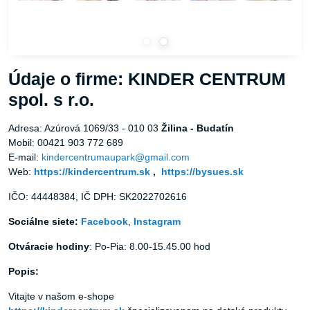
Údaje o firme: KINDER CENTRUM
spol. s r.o.
Adresa: Azúrová 1069/33 - 010 03
Žilina - Budatín
Mobil: 00421 903 772 689
E-mail:
kindercentrumaupark@gmail.com
Web:
https://kindercentrum.sk
,
https://bysues.sk
IČO: 44448384, IČ DPH: SK2022702616
Sociálne siete:
Facebook
,
Instagram
Otváracie hodiny
: Po-Pia: 8.00-15.45.00 hod
Popis:
Vitajte v našom e-shope