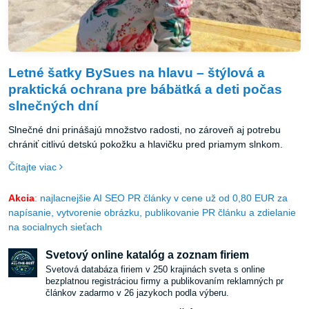
Letné šatky BySues na hlavu – štýlová a
praktická ochrana pre bábätká a deti počas
slnečných dní
Slnečné dni prinášajú množstvo radosti, no zároveň aj potrebu
chrániť citlivú detskú pokožku a hlavičku pred priamym slnkom.
Čítajte viac
Akcia
: najlacnejšie AI SEO PR články v cene už od 0,80 EUR za
napísanie, vytvorenie obrázku, publikovanie PR článku a zdielanie
na socialnych sieťach
Svetový online katalóg a zoznam firiem
Svetová databáza firiem v 250 krajinách sveta s online
bezplatnou registráciou firmy a publikovaním reklamných pr
článkov zadarmo v 26 jazykoch podla výberu.