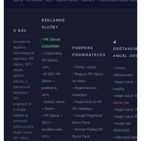
služby · PR články · SEO · Spätné odkazy · Bannery · Odšťavovače Angel Juicer
REKLAMNÉ
SLUŽBY
O NÁS
› PR článok
Komplexná
🍏
ZADARMO
digitálna
PODPORA
ODŠŤAVOVA
marketingová
› Copywriting
PODNIKATEĽOV
ANGEL JUIC
agentúra. PR
PR článku
články, SEO
› Všetky služby
-20%
› Všetky
obsah,
› AI SEO PR
› Blogové PR články
odšťavovače
spätné
článok +
na mieru
odkazy a
› Angel Juicer —
bannerová
publikácia
› Registrácia do
katalóg
reklama v
katalógov
-80%
› Angel Juicer 550
35+
› Spätný odkaz
› Registrácia do 60
AKCIA -5%
krajinách. V
v článku
SK katalógov
e-shope
› Angel Juicer 750
nájdete aj
› PR článok +
› Google PageRank
› Angel Juicer 85
prémiové
SEO +
Boost Pack
› Hrubé sito
odšťavovače
sociálne siete
› Domain Rating DR
5500/7500
Angel Juicer.
Boost Pack
-20%
› Náhradné diely
30+ rokov