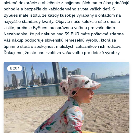
pletené dekorácie a oblečenie z najjemnejších materiálov prinášajú
pohodlie a bezpečie do každodenného života vašich detí. S
BySues máte istotu, že každý kúsok je vyrábaný s ohľadom na
najvyššie štandardy kvality. Objavte našu kolekciu ešte dnes a
zistite, prečo je BySues tou správnou voľbou pre vaše dieťa.
Nezabudnite, že pri nákupe nad 59 EUR máte poštovné zdarma.
Váš nákup podporuje slovenskú remeselnú výrobu, ktorá sa
úprimne stará o spokojnosť maličkých zákazníkov i ich rodičov.
Ďakujeme, že ste nás zvolili za vašu voľbu pre detské výrobky.
207