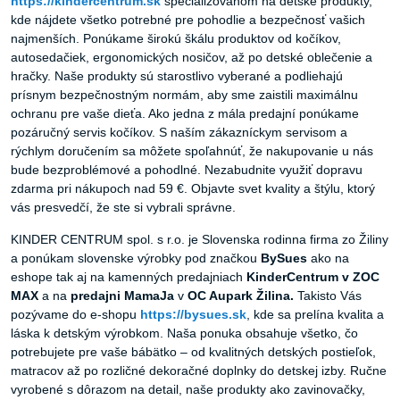
https://kindercentrum.sk
špecializovanom na detské produkty,
kde nájdete všetko potrebné pre pohodlie a bezpečnosť vašich
najmenších. Ponúkame širokú škálu produktov od kočíkov,
autosedačiek, ergonomických nosičov, až po detské oblečenie a
hračky. Naše produkty sú starostlivo vyberané a podliehajú
prísnym bezpečnostným normám, aby sme zaistili maximálnu
ochranu pre vaše dieťa. Ako jedna z mála predajní ponúkame
pozáručný servis kočíkov. S naším zákazníckym servisom a
rýchlym doručením sa môžete spoľahnúť, že nakupovanie u nás
bude bezproblémové a pohodlné. Nezabudnite využiť dopravu
zdarma pri nákupoch nad 59 €. Objavte svet kvality a štýlu, ktorý
vás presvedčí, že ste si vybrali správne.
KINDER CENTRUM spol. s r.o. je Slovenska rodinna firma zo Žiliny
a ponúkam slovenske výrobky pod značkou
BySues
ako na
eshope tak aj na kamenných predajniach
KinderCentrum v ZOC
MAX
a na
predajni MamaJa
v
OC Aupark Žilina.
Takisto Vás
pozývame do e-shopu
https://bysues.sk
, kde sa prelína kvalita a
láska k detským výrobkom. Naša ponuka obsahuje všetko, čo
potrebujete pre vaše bábätko – od kvalitných detských postieľok,
matracov až po rozličné dekoračné doplnky do detskej izby. Ručne
vyrobené s dôrazom na detail, naše produkty ako zavinovačky,