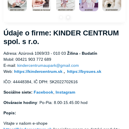
Údaje o firme: KINDER CENTRUM
spol. s r.o.
Adresa: Azúrová 1069/33 - 010 03
Žilina - Budatín
Mobil: 00421 903 772 689
E-mail:
kindercentrumaupark@gmail.com
Web:
https://kindercentrum.sk
,
https://bysues.sk
IČO: 44448384, IČ DPH: SK2022702616
Sociálne siete:
Facebook
,
Instagram
Otváracie hodiny
: Po-Pia: 8.00-15.45.00 hod
Popis:
Vitajte v našom e-shope