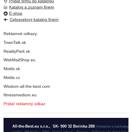
Pridať firmu do katalogu
Katalog a zoznam firiem
E-shop
Celosvetový katalog firiem
Reklamné odkazy:
TownTalk.sk
RealityPark.sk
WebMailShop.eu
Melds.sk
Melds.cz
Wisdom-all-the-best.com
fitnessmedium.eu
Pridať reklamný odkaz
All-the-Best.eu s.r.o., SK- 900 32 Borinka 288
| Reklamné a marketingo