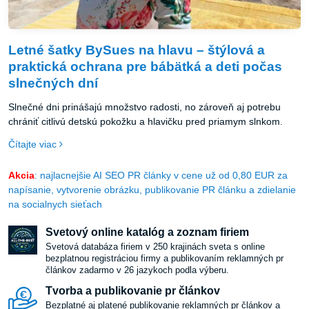
Letné šatky BySues na hlavu – štýlová a
praktická ochrana pre bábätká a deti počas
slnečných dní
Slnečné dni prinášajú množstvo radosti, no zároveň aj potrebu
chrániť citlivú detskú pokožku a hlavičku pred priamym slnkom.
Čítajte viac
Akcia
: najlacnejšie AI SEO PR články v cene už od 0,80 EUR za
napísanie, vytvorenie obrázku, publikovanie PR článku a zdielanie
na socialnych sieťach
Svetový online katalóg a zoznam firiem
Svetová databáza firiem v 250 krajinách sveta s online
bezplatnou registráciou firmy a publikovaním reklamných pr
článkov zadarmo v 26 jazykoch podla výberu.
Tvorba a publikovanie pr článkov
Bezplatné aj platené publikovanie reklamných pr článkov a