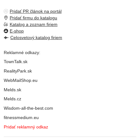
Pridať PR článok na portál
Pridať firmu do katalogu
Katalog a zoznam firiem
E-shop
Celosvetový katalog firiem
Reklamné odkazy:
TownTalk.sk
RealityPark.sk
WebMailShop.eu
Melds.sk
Melds.cz
Wisdom-all-the-best.com
fitnessmedium.eu
Pridať reklamný odkaz