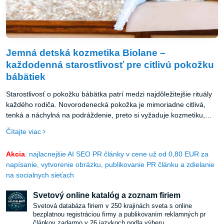
Jemná detská kozmetika Biolane –
každodenná starostlivosť pre citlivú pokožku
bábätiek
Starostlivosť o pokožku bábätka patrí medzi najdôležitejšie rituály
každého rodiča. Novorodenecká pokožka je mimoriadne citlivá,
tenká a náchylná na podráždenie, preto si vyžaduje kozmetiku,
ktorá je jemná, bezpečná a maximálne šetrná.
Čítajte viac
Akcia
: najlacnejšie AI SEO PR články v cene už od 0,80 EUR za
napísanie, vytvorenie obrázku, publikovanie PR článku a zdielanie
na socialnych sieťach
Svetový online katalóg a zoznam firiem
Svetová databáza firiem v 250 krajinách sveta s online
bezplatnou registráciou firmy a publikovaním reklamných pr
článkov zadarmo v 26 jazykoch podla výberu.