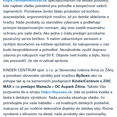
https://kindercentrum.sk
špecializovanom na detské produkty,
kde nájdete všetko potrebné pre pohodlie a bezpečnosť vašich
najmenších. Ponúkame širokú škálu produktov od kočíkov,
autosedačiek, ergonomických nosičov, až po detské oblečenie a
hračky. Naše produkty sú starostlivo vyberané a podliehajú
prísnym bezpečnostným normám, aby sme zaistili maximálnu
ochranu pre vaše dieťa. Ako jedna z mála predajní ponúkame
pozáručný servis kočíkov. S naším zákazníckym servisom a
rýchlym doručením sa môžete spoľahnúť, že nakupovanie u nás
bude bezproblémové a pohodlné. Nezabudnite využiť dopravu
zdarma pri nákupoch nad 59 €. Objavte svet kvality a štýlu, ktorý
vás presvedčí, že ste si vybrali správne.
KINDER CENTRUM spol. s r.o. je Slovenska rodinna firma zo Žiliny
a ponúkam slovenske výrobky pod značkou
BySues
ako na
eshope tak aj na kamenných predajniach
KinderCentrum v ZOC
MAX
a na
predajni MamaJa
v
OC Aupark Žilina.
Takisto Vás
pozývame do e-shopu
https://bysues.sk
, kde sa prelína kvalita a
láska k detským výrobkom. Naša ponuka obsahuje všetko, čo
potrebujete pre vaše bábätko – od kvalitných detských postieľok,
matracov až po rozličné dekoračné doplnky do detskej izby. Ručne
vyrobené s dôrazom na detail, naše produkty ako zavinovačky,