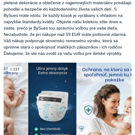
pletené dekorácie a oblečenie z najjemnejších materiálov prinášajú
pohodlie a bezpečie do každodenného života vašich detí. S
BySues máte istotu, že každý kúsok je vyrábaný s ohľadom na
najvyššie štandardy kvality. Objavte našu kolekciu ešte dnes a
zistite, prečo je BySues tou správnou voľbou pre vaše dieťa.
Nezabudnite, že pri nákupe nad 59 EUR máte poštovné zdarma.
Váš nákup podporuje slovenskú remeselnú výrobu, ktorá sa
úprimne stará o spokojnosť maličkých zákazníkov i ich rodičov.
Ďakujeme, že ste nás zvolili za vašu voľbu pre detské výrobky.
237