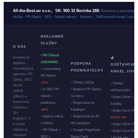
All-the-Best.eu s.r.o., SK- 900 32 Borinka 288
| Reklamné a marketingo
služby · PR články · SEO · Spätné odkazy · Bannery · Odšťavovače Angel Juicer
REKLAMNÉ
SLUŽBY
O NÁS
› PR článok
Komplexná
🍏
ZADARMO
digitálna
PODPORA
ODŠŤAVOVA
marketingová
› Copywriting
PODNIKATEĽOV
ANGEL JUIC
agentúra. PR
PR článku
články, SEO
› Všetky služby
-20%
› Všetky
obsah,
› AI SEO PR
› Blogové PR články
odšťavovače
spätné
článok +
na mieru
odkazy a
› Angel Juicer —
bannerová
publikácia
› Registrácia do
katalóg
reklama v
katalógov
-80%
› Angel Juicer 550
35+
› Spätný odkaz
› Registrácia do 60
AKCIA -5%
krajinách. V
v článku
SK katalógov
e-shope
› Angel Juicer 750
nájdete aj
› PR článok +
› Google PageRank
› Angel Juicer 85
prémiové
SEO +
Boost Pack
› Hrubé sito