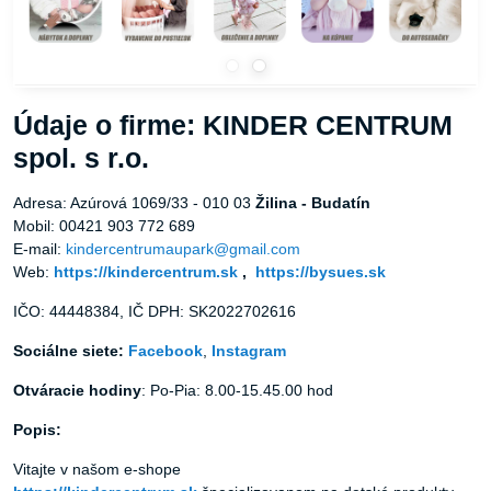
Údaje o firme: KINDER CENTRUM
spol. s r.o.
Adresa: Azúrová 1069/33 - 010 03
Žilina - Budatín
Mobil: 00421 903 772 689
E-mail:
kindercentrumaupark@gmail.com
Web:
https://kindercentrum.sk
,
https://bysues.sk
IČO: 44448384, IČ DPH: SK2022702616
Sociálne siete:
Facebook
,
Instagram
Otváracie hodiny
: Po-Pia: 8.00-15.45.00 hod
Popis:
Vitajte v našom e-shope