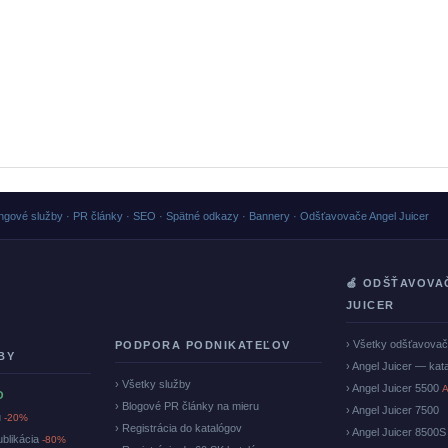
ngové služby · PR články · SEO · Spätné odkazy · Bannery · Odšťavovače Angel Juicer
🍏 ODŠŤAVOVA
JUICER
› Všetky odšťavova
PODPORA PODNIKATEĽOV
BY
› Angel Juicer — kat
› Všetky služby
› Angel Juicer 5500
A
O
› Blogové PR články na mieru
› Angel Juicer 7500
u
-20%
› Registrácia do katalógov
› Angel Juicer 8500S
ublikácia
-80%