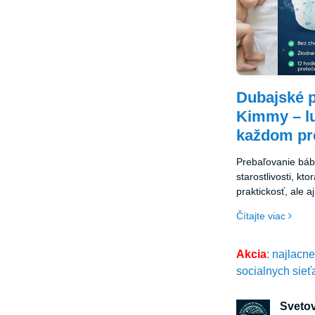
Dubajské p
Kimmy – lu
každom pr
Prebaľovanie báb
starostlivosti, kto
praktickosť, ale 
bezpečnosť.
Čítajte viac
Akcia
: najlacn
socialnych sieť
Svetov