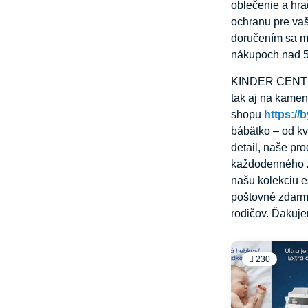
oblečenie a hra
ochranu pre va
doručením sa m
nákupoch nad 59 
KINDER CENTRUM
tak aj na kame
shopu
https://
bábätko – od kv
detail, naše pr
každodenného ži
našu kolekciu e
poštovné zdarma
rodičov. Ďakuje
230