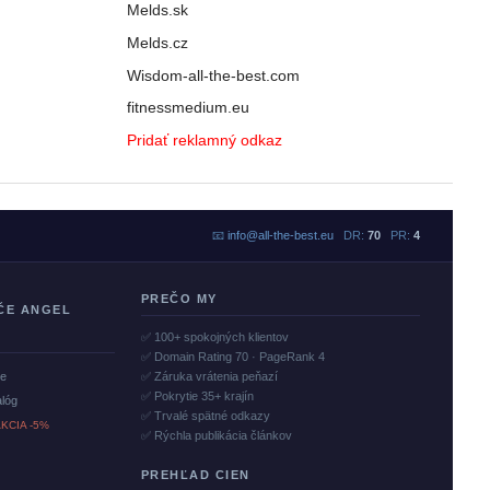
Melds.sk
Melds.cz
Wisdom-all-the-best.com
fitnessmedium.eu
Pridať reklamný odkaz
📧
info@all-the-best.eu
DR:
70
PR:
4
PREČO MY
ČE ANGEL
✅ 100+ spokojných klientov
✅ Domain Rating 70 · PageRank 4
če
✅ Záruka vrátenia peňazí
✅ Pokrytie 35+ krajín
alóg
✅ Trvalé spätné odkazy
KCIA -5%
✅ Rýchla publikácia článkov
PREHĽAD CIEN