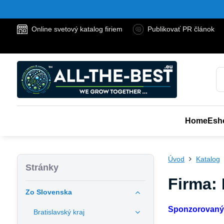
Online svetový katalog firiem
Publikovať PR článok
Home
Esh
Úvod
Katalog
Stránky
Firma:
Zo Slovenska
Sponzorovaný
Bratislavský kraj