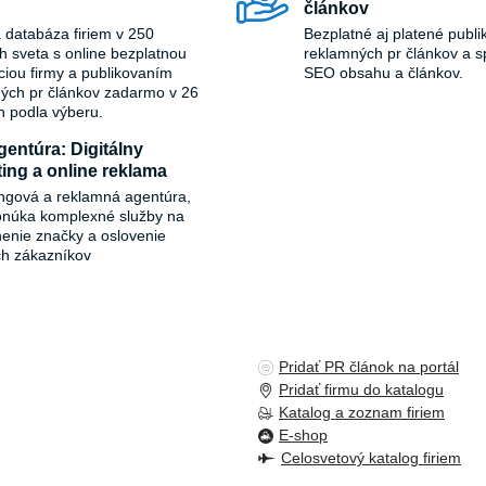
článkov
 databáza firiem v 250
Bezplatné aj platené publi
ch sveta s online bezplatnou
reklamných pr článkov a s
áciou firmy a publikovaním
SEO obsahu a článkov.
ých pr článkov zadarmo v 26
h podla výberu.
entúra: Digitálny
ing a online reklama
ngová a reklamná agentúra,
onúka komplexné služby na
ľnenie značky a oslovenie
ch zákazníkov
Pridať PR článok na portál
Pridať firmu do katalogu
Katalog a zoznam firiem
E-shop
Celosvetový katalog firiem