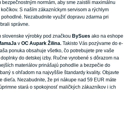
nym bezpečnostným normám, aby sme zaistili maximálnu
 kočíkov. S naším zákazníckym servisom a rýchlym
pohodlné. Nezabudnite využiť dopravu zdarma pri
ybrali správne.
m slovenske výrobky pod značkou
BySues
ako na eshope
 MamaJa
v
OC Aupark Žilina.
Takisto Vás pozývame do e-
 Naša ponuka obsahuje všetko, čo potrebujete pre vaše
é doplnky do detskej izby. Ručne vyrobené s dôrazom na
nejších materiálov prinášajú pohodlie a bezpečie do
baný s ohľadom na najvyššie štandardy kvality. Objavte
aše dieťa. Nezabudnite, že pri nákupe nad 59 EUR máte
primne stará o spokojnosť maličkých zákazníkov i ich