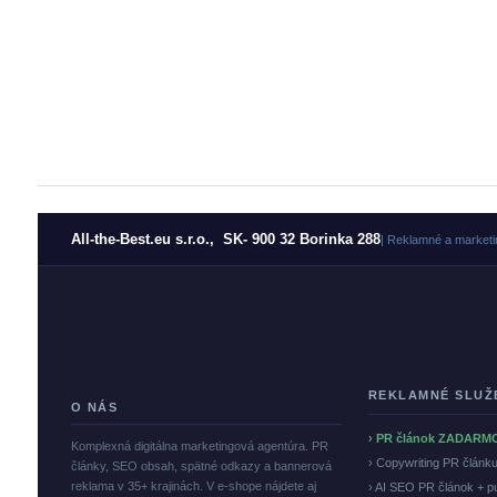
All-the-Best.eu s.r.o., SK- 900 32 Borinka 288
| Reklamné a marketi
REKLAMNÉ SLUŽ
O NÁS
› PR článok ZADARM
Komplexná digitálna marketingová agentúra. PR
› Copywriting PR článk
články, SEO obsah, spätné odkazy a bannerová
reklama v 35+ krajinách. V e-shope nájdete aj
› AI SEO PR článok + p