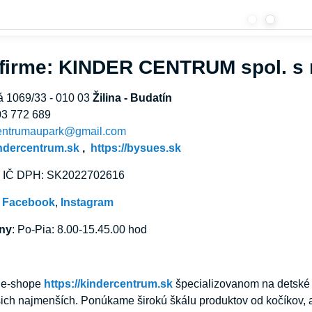
 firme: KINDER CENTRUM spol. s r
á 1069/33 - 010 03
Žilina - Budatín
03 772 689
entrumaupark@gmail.com
indercentrum.sk
,
https://bysues.sk
, IČ DPH: SK2022702616
:
Facebook
,
Instagram
iny
: Po-Pia: 8.00-15.45.00 hod
m e-shope
https://kindercentrum.sk
špecializovanom na detské p
ich najmenších. Ponúkame širokú škálu produktov od kočíkov, 