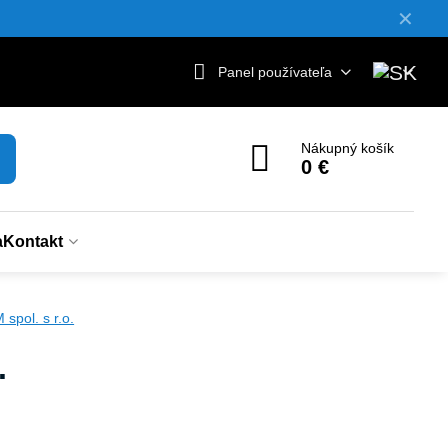
✕
Panel používateľa
Nákupný košík
0 €
a
Kontakt
pol. s r.o.
.