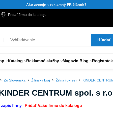
Ako zverejniť reklamný PR článok?
Pridať firmu do katalogu
Hľadať
op
Katalog
Reklamné služby
Magazin Blog
Registráci
Zo Slovenska
Žilinský kraj
Žilina (okres)
KINDER CENTRUM s
 KINDER CENTRUM spol. s r.o
 zápis firmy
Pridať Vašu firmu do katalogu