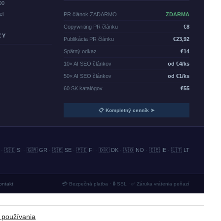
00
el
PR článok ZADARMO
ZDARMA
Copywriting PR článku
€8
ZY
Publikácia PR článku
€23,92
Spätný odkaz
€14
10× AI SEO článkov
od €4/ks
50× AI SEO článkov
od €1/ks
60 SK katalógov
€55
📋 Kompletný cenník ➤
·
🇸🇮 SI
·
🇬🇷 GR
·
🇸🇪 SE
·
🇫🇮 FI
·
🇩🇰 DK
·
🇳🇴 NO
·
🇮🇪 IE
·
🇱🇹 LT
ontakt
💳 Bezpečná platba · 🔒 SSL · ✅ Záruka vrátenia peňazí
 používania