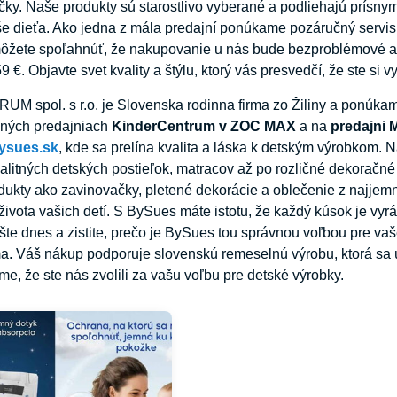
čky. Naše produkty sú starostlivo vyberané a podliehajú prís
še dieťa. Ako jedna z mála predajní ponúkame pozáručný servis
ôžete spoľahnúť, že nakupovanie u nás bude bezproblémové a 
€. Objavte svet kvality a štýlu, ktorý vás presvedčí, že ste si v
 spol. s r.o. je Slovenska rodinna firma zo Žiliny a ponúka
nných predajniach
KinderCentrum v ZOC MAX
a na
predajni
bysues.sk
, kde sa prelína kvalita a láska k detským výrobkom.
alitných detských postieľok, matracov až po rozličné dekoračn
odukty ako zavinovačky, pletené dekorácie a oblečenie z najjem
vota vašich detí. S BySues máte istotu, že každý kúsok je vyrá
šte dnes a zistite, prečo je BySues tou správnou voľbou pre v
. Váš nákup podporuje slovenskú remeselnú výrobu, ktorá sa ú
me, že ste nás zvolili za vašu voľbu pre detské výrobky.