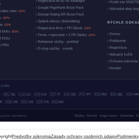
› Registrácia do 60 SK katalógov
› Hrubé sito 5500/75
u
› Google PageRank Boost Pack
› Náhradné diely Ang
ciálne siete
-20%
› Domain Rating DR Boost Pack
ok
-20%
› Spätné odkazy (linkbuilding)
RÝCHLE ODKA
cia
-20%
› Registrácia firmy + PR článok
-20%
d €4/ks
-80%
› Domov
› Firma + topovanie + 2 PR články
-20%
d €1/ks
› Prihlásenie
› Reklamné služby - prehľad
ke PR4
› Registrácia
› E-shop služby - cenník
› Nákupný košík
› Ochrana súkromia
› Kontakt
AJINU
E
·
🇳🇱 NL
·
🇱🇺 LU
·
🇨🇭 CH
·
🇮🇹 IT
·
🇪🇸 ES
·
🇵🇹 PT
·
🇷🇴 RO
·
🇧🇬 BG
·
🇭🇷 HR
BR
·
🇬🇧 UK
·
🇺🇸 US
·
🇨🇦 CA
·
🇦🇺 AU
ky práva vyhradené.
Služby
·
Cenník
·
Angel Juicer
·
Súkromie
·
K
yright
Predvoľby súkromia
Zásady ochrany osobných údajov
Podmienky