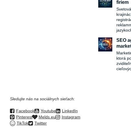
firiem
Svetová
krajiná
registr
reklamn
jazykoc
SEO ag
market
Marketi
ktorá p
zvidite
cieľový
Sledujte nás na sociálnych sieťach:
Facebook
Youtube
LinkedIn
Pinterest
Melds.eu
Instagram
TikTok
Twitter