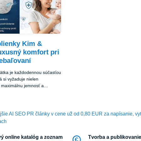
lienky Kim &
xusný komfort pri
ebaľovaní
ätka je každodennou súčasťou
rá si vyžaduje nielen
aj maximálnu jemnosť a
ejšie AI SEO PR články v cene už od 0,80 EUR za napísanie, vy
ach
ý online katalóg a zoznam
Tvorba a publikovanie