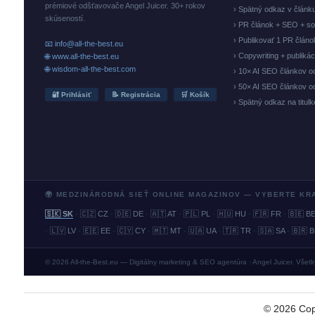
prémiové odšťavovače Angel Juicer. 30+ rokov
› Spätný odkaz v článk
skúseností.
› PR článok + SEO + so
› Publikovať 1 PR člán
📧 info@all-the-best.eu
› Copywriting + publiká
🌐 www.all-the-best.eu
🌐 wisdom-all-the-best.com
› 10× AI SEO článkov o
› 50× AI SEO článkov o
🔐 Prihlásiť
📝 Registrácia
🛒 Košík
› Spätný odkaz na titul
🌍 MEDZINÁRODNÁ SIEŤ ONLINE MAGAZINOV — VYBERTE KR
🇸🇰 SK
·
🇨🇿 CZ
·
🇩🇪 DE
·
🇦🇹 AT
·
🇵🇱 PL
·
🇭🇺 HU
·
🇫🇷 FR
·
🇧🇪 B
·
🇱🇻 LV
·
🇪🇪 EE
·
🇨🇾 CY
·
🇲🇹 MT
·
🇺🇦 UA
·
🇹🇷 TR
·
🇸🇦 SA
·
🇧🇷 
© 2026 All-the-Best.eu — Digitálny marketing & SEO agentúra · Angel Juicer. Všet
©
2026
Cop