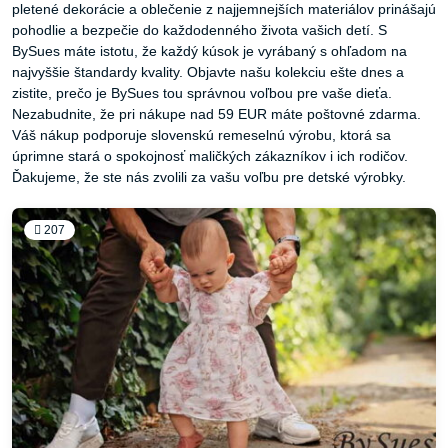
pletené dekorácie a oblečenie z najjemnejších materiálov prinášajú
pohodlie a bezpečie do každodenného života vašich detí. S
BySues máte istotu, že každý kúsok je vyrábaný s ohľadom na
najvyššie štandardy kvality. Objavte našu kolekciu ešte dnes a
zistite, prečo je BySues tou správnou voľbou pre vaše dieťa.
Nezabudnite, že pri nákupe nad 59 EUR máte poštovné zdarma.
Váš nákup podporuje slovenskú remeselnú výrobu, ktorá sa
úprimne stará o spokojnosť maličkých zákazníkov i ich rodičov.
Ďakujeme, že ste nás zvolili za vašu voľbu pre detské výrobky.
207