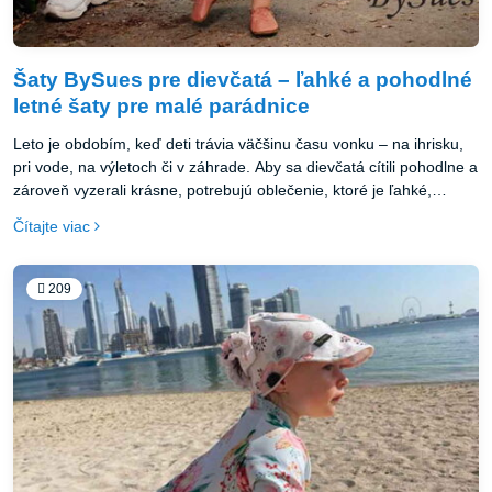
Šaty BySues pre dievčatá – ľahké a pohodlné
letné šaty pre malé parádnice
Leto je obdobím, keď deti trávia väčšinu času vonku – na ihrisku,
pri vode, na výletoch či v záhrade. Aby sa dievčatá cítili pohodlne a
zároveň vyzerali krásne, potrebujú oblečenie, ktoré je ľahké,
vzdušné a príjemné na nosenie.
Čítajte viac
209