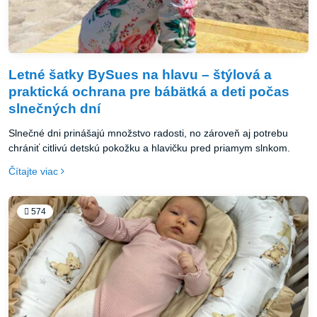
Letné šatky BySues na hlavu – štýlová a
praktická ochrana pre bábätká a deti počas
slnečných dní
Slnečné dni prinášajú množstvo radosti, no zároveň aj potrebu
chrániť citlivú detskú pokožku a hlavičku pred priamym slnkom.
Čítajte viac
574