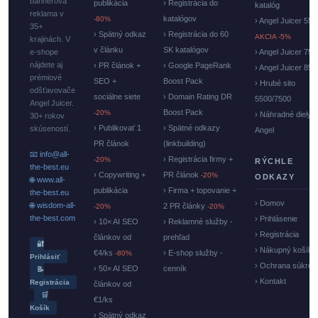
bannerová
publikácia
› Registrácia do
katalóg
reklama v
katalógov
-80%
› Angel Juicer 550
35+
› Spätný odkaz
› Registrácia do 60
AKCIA -5%
krajinách. V
v článku
SK katalógov
e-shope
› Angel Juicer 750
nájdete aj
› PR článok +
› Google PageRank
› Angel Juicer 85
prémiové
SEO +
Boost Pack
› Hrubé sito
odšťavovače
sociálne siete
› Domain Rating DR
5500/7500
Angel Juicer.
Boost Pack
-20%
› Náhradné diely
30+ rokov
› Publikovať 1
› Spätné odkazy
skúseností.
Angel
PR článok
(linkbuilding)
📧 info@all-
› Registrácia firmy +
-20%
RÝCHLE
the-best.eu
› Copywriting +
PR článok
-20%
ODKAZY
🌐 www.all-
publikácia
› Firma + topovanie +
the-best.eu
› Domov
🌐 wisdom-all-
2 PR články
-20%
-20%
the-best.com
› Prihlásenie
› 10× AI SEO
› Reklamné služby -
› Registrácia
článkov od
prehľad
🔐
› Nákupný košík
€4/ks
› E-shop služby -
-80%
Prihlásiť
› Ochrana súkrom
› 50× AI SEO
cenník
📝
› Kontakt
Registrácia
článkov od
🛒
€1/ks
Košík
› Spätný odkaz