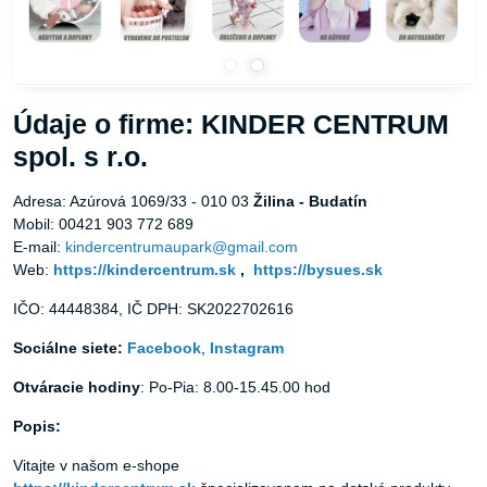
Údaje o firme: KINDER CENTRUM
spol. s r.o.
Adresa: Azúrová 1069/33 - 010 03
Žilina - Budatín
Mobil: 00421 903 772 689
E-mail:
kindercentrumaupark@gmail.com
Web:
https://kindercentrum.sk
,
https://bysues.sk
IČO: 44448384, IČ DPH: SK2022702616
Sociálne siete:
Facebook
,
Instagram
Otváracie hodiny
: Po-Pia: 8.00-15.45.00 hod
Popis:
Vitajte v našom e-shope