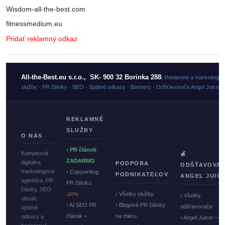
Wisdom-all-the-best.com
fitnessmedium.eu
Pridať reklamný odkaz
All-the-Best.eu s.r.o., SK- 900 32 Borinka 288
| Reklamné a marketingo
služby · PR články · SEO · Spätné odkazy · Bannery · Odšťavovače Angel Juicer
REKLAMNÉ
SLUŽBY
O NÁS
› PR článok
Komplexná
🍏
ZADARMO
digitálna
PODPORA
ODŠŤAVOVA
marketingová
› Copywriting
PODNIKATEĽOV
ANGEL JUIC
agentúra. PR
PR článku
články, SEO
› Všetky služby
-20%
› Všetky
obsah,
› AI SEO PR
› Blogové PR články
odšťavovače
spätné
článok +
na mieru
odkazy a
› Angel Juicer —