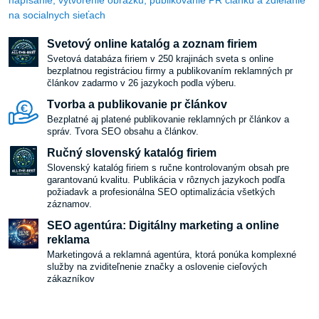
napísanie, vytvorenie obrázku, publikovanie PR článku a zdielanie
na socialnych sieťach
Svetový online katalóg a zoznam firiem
Svetová databáza firiem v 250 krajinách sveta s online
bezplatnou registráciou firmy a publikovaním reklamných pr
článkov zadarmo v 26 jazykoch podla výberu.
Tvorba a publikovanie pr článkov
Bezplatné aj platené publikovanie reklamných pr článkov a
správ. Tvora SEO obsahu a článkov.
Ručný slovenský katalóg firiem
Slovenský katalóg firiem s ručne kontrolovaným obsah pre
garantovanú kvalitu. Publikácia v rôznych jazykoch podľa
požiadavk a profesionálna SEO optimalizácia všetkých
záznamov.
SEO agentúra: Digitálny marketing a online
reklama
Marketingová a reklamná agentúra, ktorá ponúka komplexné
služby na zviditeľnenie značky a oslovenie cieľových
zákazníkov