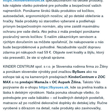
https://kindercentrum.sk
špecializovanom na detské produkty,
kde nájdete všetko potrebné pre pohodlie a bezpečnosť vašich
najmenších. Ponúkame širokú škálu produktov od kočíkov,
autosedačiek, ergonomických nosičov, až po detské oblečenie a
hračky. Naše produkty sú starostlivo vyberané a podliehajú
prísnym bezpečnostným normám, aby sme zaistili maximálnu
ochranu pre vaše dieťa. Ako jedna z mála predajní ponúkame
pozáručný servis kočíkov. S naším zákazníckym servisom a
rýchlym doručením sa môžete spoľahnúť, že nakupovanie u nás
bude bezproblémové a pohodlné. Nezabudnite využiť dopravu
zdarma pri nákupoch nad 59 €. Objavte svet kvality a štýlu, ktorý
vás presvedčí, že ste si vybrali správne.
KINDER CENTRUM spol. s r.o. je Slovenska rodinna firma zo Žiliny
a ponúkam slovenske výrobky pod značkou
BySues
ako na
eshope tak aj na kamenných predajniach
KinderCentrum v ZOC
MAX
a na
predajni MamaJa
v
OC Aupark Žilina.
Takisto Vás
pozývame do e-shopu
https://bysues.sk
, kde sa prelína kvalita a
láska k detským výrobkom. Naša ponuka obsahuje všetko, čo
potrebujete pre vaše bábätko – od kvalitných detských postieľok,
matracov až po rozličné dekoračné doplnky do detskej izby. Ručne
vyrobené s dôrazom na detail, naše produkty ako zavinovačky,