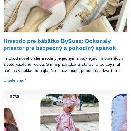
Hniezdo pre bábätko BySues: Dokonalý
priestor pre bezpečný a pohodlný spánok
Príchod nového člena rodiny je jedným z najkrajších momentov v
živote každého rodiča. S ním prichádza aj starosť o to, aby mal
náš malý poklad to najlepšie – bezpečné, pohodlné a kvalitné
prostredie pre svoj rast a vývoj. Jedným z najdôležitejších
Čítajte viac
aspektov starostlivosti o novorodenca je zabezpečenie kvalitného
a bezpečného spánku.
735