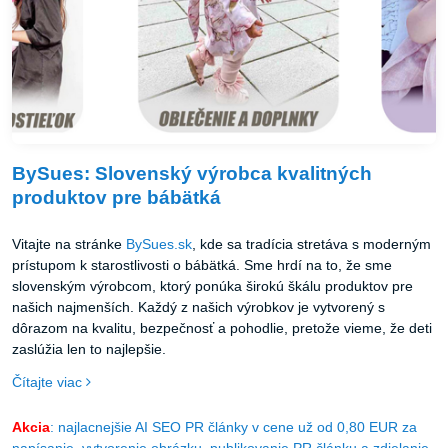
BySues: Slovenský výrobca kvalitných
produktov pre bábätká
Vitajte na stránke
BySues.sk
, kde sa tradícia stretáva s moderným
prístupom k starostlivosti o bábätká. Sme hrdí na to, že sme
slovenským výrobcom, ktorý ponúka širokú škálu produktov pre
našich najmenších. Každý z našich výrobkov je vytvorený s
dôrazom na kvalitu, bezpečnosť a pohodlie, pretože vieme, že deti
zaslúžia len to najlepšie.
Čítajte viac
Akcia
: najlacnejšie AI SEO PR články v cene už od 0,80 EUR za