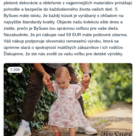
pletené dekorácie a oblečenie z najjemnejších materiálov prinášajú
pohodlie a bezpečie do každodenného života vašich detí. S
BySues máte istotu, že každý kúsok je vyrábaný s ohľadom na
najvyššie štandardy kvality. Objavte našu kolekciu ešte dnes a
zistite, prečo je BySues tou správnou voľbou pre vaše dieťa.
Nezabudnite, že pri nákupe nad 59 EUR máte poštovné zdarma.
Váš nákup podporuje slovenskú remeselnú výrobu, ktorá sa
úprimne stará o spokojnosť maličkých zákazníkov i ich rodičov.
Ďakujeme, že ste nás zvolili za vašu voľbu pre detské výrobky.
206