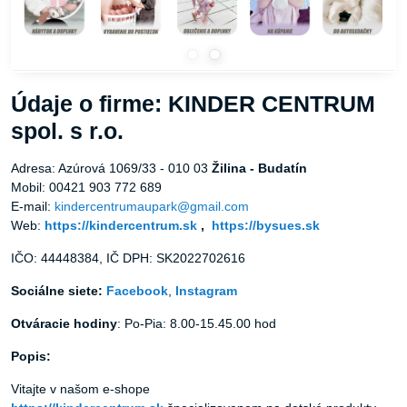
Údaje o firme: KINDER CENTRUM
spol. s r.o.
Adresa: Azúrová 1069/33 - 010 03
Žilina - Budatín
Mobil: 00421 903 772 689
E-mail:
kindercentrumaupark@gmail.com
Web:
https://kindercentrum.sk
,
https://bysues.sk
IČO: 44448384, IČ DPH: SK2022702616
Sociálne siete:
Facebook
,
Instagram
Otváracie hodiny
: Po-Pia: 8.00-15.45.00 hod
Popis:
Vitajte v našom e-shope