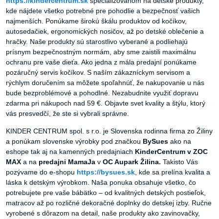
https://kindercentrum.sk
špecializovanom na detské produkty,
kde nájdete všetko potrebné pre pohodlie a bezpečnosť vašich
najmenších. Ponúkame širokú škálu produktov od kočíkov,
autosedačiek, ergonomických nosičov, až po detské oblečenie a
hračky. Naše produkty sú starostlivo vyberané a podliehajú
prísnym bezpečnostným normám, aby sme zaistili maximálnu
ochranu pre vaše dieťa. Ako jedna z mála predajní ponúkame
pozáručný servis kočíkov. S naším zákazníckym servisom a
rýchlym doručením sa môžete spoľahnúť, že nakupovanie u nás
bude bezproblémové a pohodlné. Nezabudnite využiť dopravu
zdarma pri nákupoch nad 59 €. Objavte svet kvality a štýlu, ktorý
vás presvedčí, že ste si vybrali správne.
KINDER CENTRUM spol. s r.o. je Slovenska rodinna firma zo Žiliny
a ponúkam slovenske výrobky pod značkou
BySues
ako na
eshope tak aj na kamenných predajniach
KinderCentrum v ZOC
MAX
a na
predajni MamaJa
v
OC Aupark Žilina.
Takisto Vás
pozývame do e-shopu
https://bysues.sk
, kde sa prelína kvalita a
láska k detským výrobkom. Naša ponuka obsahuje všetko, čo
potrebujete pre vaše bábätko – od kvalitných detských postieľok,
matracov až po rozličné dekoračné doplnky do detskej izby. Ručne
vyrobené s dôrazom na detail, naše produkty ako zavinovačky,