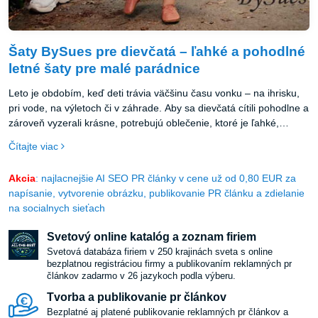
Šaty BySues pre dievčatá – ľahké a pohodlné
letné šaty pre malé parádnice
Leto je obdobím, keď deti trávia väčšinu času vonku – na ihrisku,
pri vode, na výletoch či v záhrade. Aby sa dievčatá cítili pohodlne a
zároveň vyzerali krásne, potrebujú oblečenie, ktoré je ľahké,
vzdušné a príjemné na nosenie.
Čítajte viac
Akcia
: najlacnejšie AI SEO PR články v cene už od 0,80 EUR za
napísanie, vytvorenie obrázku, publikovanie PR článku a zdielanie
na socialnych sieťach
Svetový online katalóg a zoznam firiem
Svetová databáza firiem v 250 krajinách sveta s online
bezplatnou registráciou firmy a publikovaním reklamných pr
článkov zadarmo v 26 jazykoch podla výberu.
Tvorba a publikovanie pr článkov
Bezplatné aj platené publikovanie reklamných pr článkov a