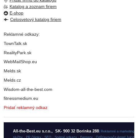
Pridať firmu do katalogu
Katalog a zoznam firiem
E-shop
Celosvetový katalog firiem
Reklamné odkazy:
TownTalk.sk
RealityPark.sk
WebMailShop.eu
Melds.sk
Melds.cz
Wisdom-all-the-best.com
fitnessmedium.eu
Pridať reklamný odkaz
All-the-Best.eu s.r.o., SK- 900 32 Borinka 288
| Reklamné a marketingo
služby · PR články · SEO · Spätné odkazy · Bannery · Odšťavovače Angel Juicer