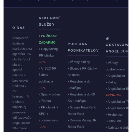
REKLAMNÉ
SLUŽBY
O NÁS
› PR článok
Komplexná
🍏
ZADARMO
digitálna
PODPORA
ODŠŤAVOVA
marketingová
› Copywriting
PODNIKATEĽOV
ANGEL JUIC
agentúra. PR
PR článku
články, SEO
› Všetky služby
-20%
› Všetky
obsah,
› AI SEO PR
› Blogové PR články
odšťavovače
spätné
článok +
na mieru
odkazy a
› Angel Juicer —
bannerová
publikácia
› Registrácia do
katalóg
reklama v
katalógov
-80%
› Angel Juicer 550
35+
› Spätný odkaz
› Registrácia do 60
AKCIA -5%
krajinách. V
v článku
SK katalógov
e-shope
› Angel Juicer 750
nájdete aj
› PR článok +
› Google PageRank
› Angel Juicer 85
prémiové
SEO +
Boost Pack
› Hrubé sito
odšťavovače
sociálne siete
› Domain Rating DR
5500/7500
Angel Juicer.
Boost Pack
-20%
› Náhradné diely
30+ rokov