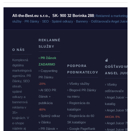
All-the-Best.eu s.r.o., SK- 900 32 Borinka 288
| Reklamné a marketingo
služby · PR články · SEO · Spätné odkazy · Bannery · Odšťavovače Angel Juicer
REKLAMNÉ
SLUŽBY
O NÁS
› PR článok
Komplexná
🍏
ZADARMO
digitálna
PODPORA
ODŠŤAVOVA
marketingová
› Copywriting
PODNIKATEĽOV
ANGEL JUIC
agentúra. PR
PR článku
články, SEO
› Všetky služby
-20%
› Všetky
obsah,
› AI SEO PR
› Blogové PR články
odšťavovače
spätné
článok +
na mieru
odkazy a
› Angel Juicer —
bannerová
publikácia
› Registrácia do
katalóg
reklama v
katalógov
-80%
› Angel Juicer 550
35+
› Spätný odkaz
› Registrácia do 60
AKCIA -5%
krajinách. V
v článku
SK katalógov
e-shope
› Angel Juicer 750
nájdete aj
› PR článok +
› Google PageRank
› Angel Juicer 85