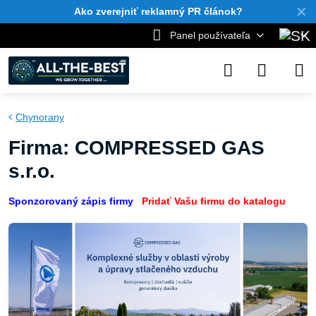
✕
Ako zverejniť reklamný PR článok?
Panel používateľa
Chynorany
Firma: COMPRESSED GAS
s.r.o.
Sponzorovaný zápis firmy
Pridať Vašu firmu do katalogu