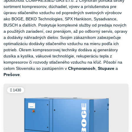
Spoločnosť COMPRESSED GAS s.r.o. z Chynorán ponúka široký
sortiment kompresorov, dúchadiel, vývev a príslušenstva pre
úpravu stlačeného vzduchu od popredných svetových výrobcov
ako BOGE, BEKO Technologies, SPX Hankison, Sysadvance,
BUSCH a ďalších. Poskytuje komplexné služby od predaja nových
a použitých zariadení, cez prenájom, až po odborný servis, opravy
a dodávky náhradných dielov. Svojim zákazníkom zabezpečuje
optimalizáciu dodávky stlačeného vzduchu na mieru podľa ich
potrieb. Okrem kompresorovej techniky dodáva aj generátory
dusíka a kyslíka, vákuové technológie, rekuperáciu tepla z
kompresorov či rozvody stlačeného vzduchu na kľúč. Pôsobí na
celom Slovensku so zastúpením v
Chynoranoch
,
Stupave
a
Prešove
.
1430