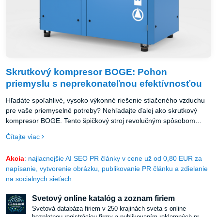
Skrutkový kompresor BOGE: Pohon
priemyslu s neprekonateľnou efektívnosťou
Hľadáte spoľahlivé, vysoko výkonné riešenie stlačeného vzduchu
pre vaše priemyselné potreby? Nehľadajte ďalej ako skrutkový
kompresor BOGE. Tento špičkový stroj revolučným spôsobom
mení prístup podnikov k požiadavkám na kompresiu vzduchu.
Čítajte viac
Akcia
: najlacnejšie AI SEO PR články v cene už od 0,80 EUR za
napísanie, vytvorenie obrázku, publikovanie PR článku a zdielanie
na socialnych sieťach
Svetový online katalóg a zoznam firiem
Svetová databáza firiem v 250 krajinách sveta s online
bezplatnou registráciou firmy a publikovaním reklamných pr