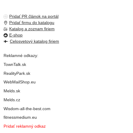
Pridať PR článok na portál
Pridať firmu do katalogu
Katalog a zoznam firiem
E-shop
Celosvetový katalog firiem
Reklamné odkazy:
TownTalk.sk
RealityPark.sk
WebMailShop.eu
Melds.sk
Melds.cz
Wisdom-all-the-best.com
fitnessmedium.eu
Pridať reklamný odkaz