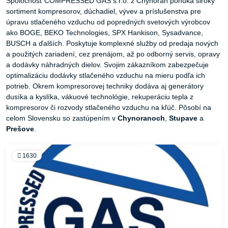
Spoločnosť COMPRESSED GAS s.r.o. z Chynorán ponúka široký
sortiment kompresorov, dúchadiel, vývev a príslušenstva pre
úpravu stlačeného vzduchu od popredných svetových výrobcov
ako BOGE, BEKO Technologies, SPX Hankison, Sysadvance,
BUSCH a ďalších. Poskytuje komplexné služby od predaja nových
a použitých zariadení, cez prenájom, až po odborný servis, opravy
a dodávky náhradných dielov. Svojim zákazníkom zabezpečuje
optimalizáciu dodávky stlačeného vzduchu na mieru podľa ich
potrieb. Okrem kompresorovej techniky dodáva aj generátory
dusíka a kyslíka, vákuové technológie, rekuperáciu tepla z
kompresorov či rozvody stlačeného vzduchu na kľúč. Pôsobí na
celom Slovensku so zastúpením v
Chynoranoch
,
Stupave
a
Prešove
.
1630