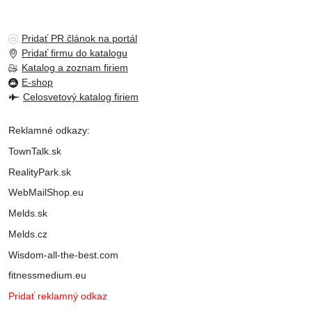
Pridať PR článok na portál
Pridať firmu do katalogu
Katalog a zoznam firiem
E-shop
Celosvetový katalog firiem
Reklamné odkazy:
TownTalk.sk
RealityPark.sk
WebMailShop.eu
Melds.sk
Melds.cz
Wisdom-all-the-best.com
fitnessmedium.eu
Pridať reklamný odkaz