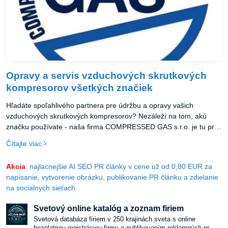
Opravy a servis vzduchových skrutkových
kompresorov všetkých značiek
Hľadáte spoľahlivého partnera pre údržbu a opravy vašich
vzduchových skrutkových kompresorov? Nezáleží na tom, akú
značku používate - naša firma COMPRESSED GAS s.r.o. je tu pre
vás!
Čítajte viac
Akcia
: najlacnejšie AI SEO PR články v cene už od 0,80 EUR za
napísanie, vytvorenie obrázku, publikovanie PR článku a zdielanie
na socialnych sieťach
Svetový online katalóg a zoznam firiem
Svetová databáza firiem v 250 krajinách sveta s online
bezplatnou registráciou firmy a publikovaním reklamných pr