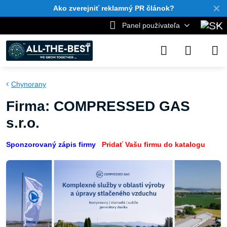
✕
Ako zverejniť reklamný PR článok?
Panel používateľa
Chynorany
Firma: COMPRESSED GAS
s.r.o.
Sponzorovaný zápis firmy
Pridať Vašu firmu do katalogu