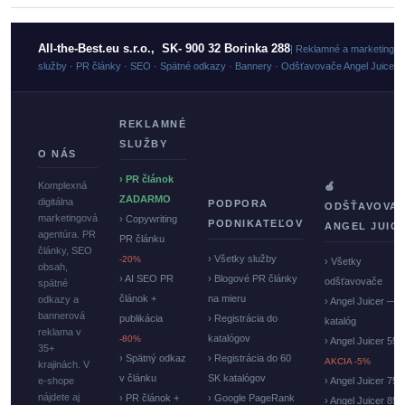
All-the-Best.eu s.r.o., SK- 900 32 Borinka 288
| Reklamné a marketingo
služby · PR články · SEO · Spätné odkazy · Bannery · Odšťavovače Angel Juicer
REKLAMNÉ
SLUŽBY
O NÁS
› PR článok
Komplexná
🍏
ZADARMO
digitálna
PODPORA
ODŠŤAVOVA
marketingová
› Copywriting
PODNIKATEĽOV
ANGEL JUIC
agentúra. PR
PR článku
články, SEO
› Všetky služby
-20%
› Všetky
obsah,
› AI SEO PR
› Blogové PR články
odšťavovače
spätné
článok +
na mieru
odkazy a
› Angel Juicer —
bannerová
publikácia
› Registrácia do
katalóg
reklama v
katalógov
-80%
› Angel Juicer 550
35+
› Spätný odkaz
› Registrácia do 60
AKCIA -5%
krajinách. V
v článku
SK katalógov
e-shope
› Angel Juicer 750
nájdete aj
› PR článok +
› Google PageRank
› Angel Juicer 85