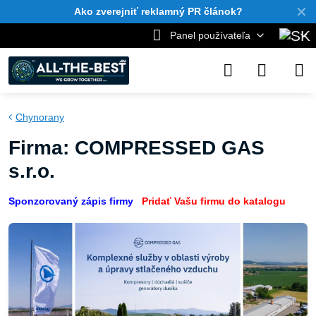
✕
Ako zverejniť reklamný PR článok?
Panel používateľa
Chynorany
Firma: COMPRESSED GAS
s.r.o.
Sponzorovaný zápis firmy
Pridať Vašu firmu do katalogu