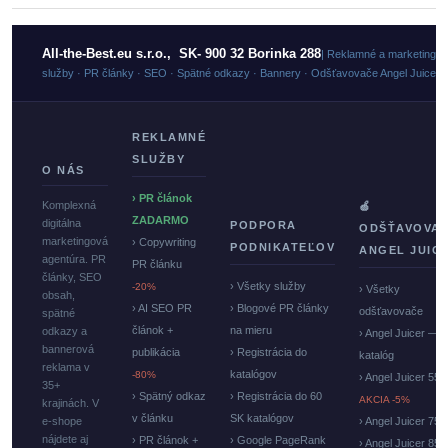
All-the-Best.eu s.r.o., SK- 900 32 Borinka 288
| Reklamné a marketingo
služby · PR články · SEO · Spätné odkazy · Bannery · Odšťavovače Angel Juicer
REKLAMNÉ
SLUŽBY
O NÁS
› PR článok
Komplexná
🍏
ZADARMO
digitálna
PODPORA
ODŠŤAVOVA
marketingová
› Copywriting
PODNIKATEĽOV
ANGEL JUIC
agentúra. PR
PR článku
články, SEO
› Všetky služby
-20%
› Všetky
obsah,
› AI SEO PR
› Blogové PR články
odšťavovače
spätné
článok +
na mieru
odkazy a
› Angel Juicer —
bannerová
publikácia
› Registrácia do
katalóg
reklama v
katalógov
-80%
› Angel Juicer 550
35+
› Spätný odkaz
› Registrácia do 60
AKCIA -5%
krajinách. V
v článku
SK katalógov
e-shope
› Angel Juicer 750
nájdete aj
› PR článok +
› Google PageRank
› Angel Juicer 85