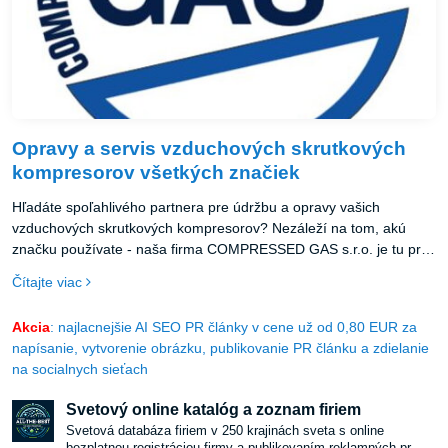
Opravy a servis vzduchových skrutkových
kompresorov všetkých značiek
Hľadáte spoľahlivého partnera pre údržbu a opravy vašich
vzduchových skrutkových kompresorov? Nezáleží na tom, akú
značku používate - naša firma COMPRESSED GAS s.r.o. je tu pre
vás!
Čítajte viac
Akcia
: najlacnejšie AI SEO PR články v cene už od 0,80 EUR za
napísanie, vytvorenie obrázku, publikovanie PR článku a zdielanie
na socialnych sieťach
Svetový online katalóg a zoznam firiem
Svetová databáza firiem v 250 krajinách sveta s online
bezplatnou registráciou firmy a publikovaním reklamných pr