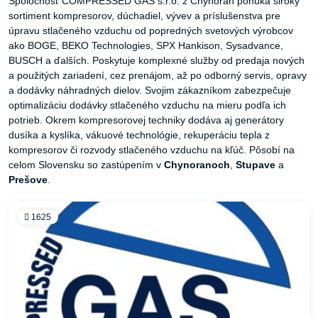
Spoločnosť COMPRESSED GAS s.r.o. z Chynorán ponúka široký
sortiment kompresorov, dúchadiel, vývev a príslušenstva pre
úpravu stlačeného vzduchu od popredných svetových výrobcov
ako BOGE, BEKO Technologies, SPX Hankison, Sysadvance,
BUSCH a ďalších. Poskytuje komplexné služby od predaja nových
a použitých zariadení, cez prenájom, až po odborný servis, opravy
a dodávky náhradných dielov. Svojim zákazníkom zabezpečuje
optimalizáciu dodávky stlačeného vzduchu na mieru podľa ich
potrieb. Okrem kompresorovej techniky dodáva aj generátory
dusíka a kyslíka, vákuové technológie, rekuperáciu tepla z
kompresorov či rozvody stlačeného vzduchu na kľúč. Pôsobí na
celom Slovensku so zastúpením v
Chynoranoch
,
Stupave
a
Prešove
.
1625