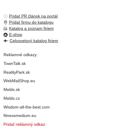
Pridať PR článok na portál
Pridať firmu do katalogu
Katalog a zoznam firiem
E-shop
Celosvetový katalog firiem
Reklamné odkazy:
TownTalk.sk
RealityPark.sk
WebMailShop.eu
Melds.sk
Melds.cz
Wisdom-all-the-best.com
fitnessmedium.eu
Pridať reklamný odkaz