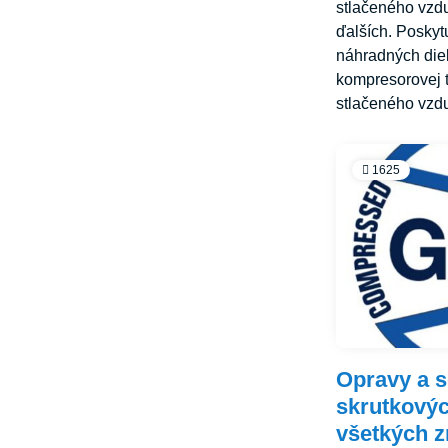
stlačeného vz
ďalších. Poskyt
náhradných die
kompresorovej t
stlačeného vzd
1625
Opravy a 
skrutkový
všetkých z