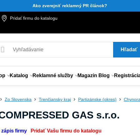
Ako zverejniť reklamný PR článok?
Pridať firmu do katalogu
Hľadať
op
Katalog
Reklamné služby
Magazin Blog
Registráci
Zo Slovenska
Trenčiansky kraj
Partizánske (okres)
Chynor
 COMPRESSED GAS s.r.o.
 zápis firmy
Pridať Vašu firmu do katalogu