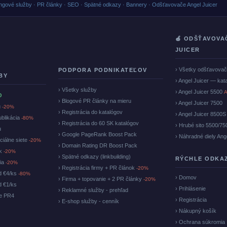
ngové služby · PR články · SEO · Spätné odkazy · Bannery · Odšťavovače Angel Juicer
🍏 ODŠŤAVOVA
JUICER
› Všetky odšťavova
PODPORA PODNIKATEĽOV
BY
› Angel Juicer — kat
› Všetky služby
› Angel Juicer 5500
A
O
› Blogové PR články na mieru
› Angel Juicer 7500
u
-20%
› Registrácia do katalógov
› Angel Juicer 8500S
ublikácia
-80%
› Registrácia do 60 SK katalógov
› Hrubé sito 5500/75
u
› Google PageRank Boost Pack
› Náhradné diely Ang
ciálne siete
-20%
› Domain Rating DR Boost Pack
ok
-20%
› Spätné odkazy (linkbuilding)
RÝCHLE ODKA
cia
-20%
› Registrácia firmy + PR článok
-20%
d €4/ks
-80%
› Domov
› Firma + topovanie + 2 PR články
-20%
d €1/ks
› Prihlásenie
› Reklamné služby - prehľad
ke PR4
› Registrácia
› E-shop služby - cenník
› Nákupný košík
› Ochrana súkromia