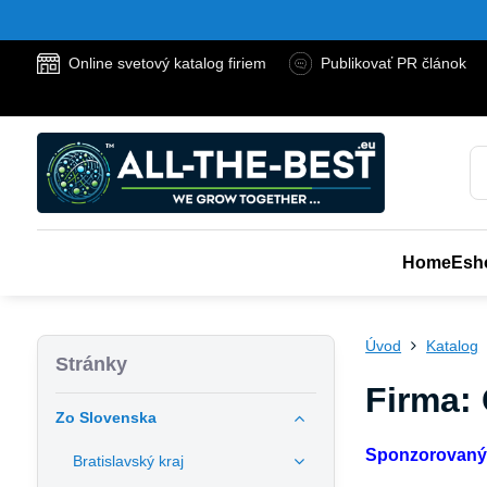
Online svetový katalog firiem
Publikovať PR článok
Home
Esh
Úvod
Katalog
Stránky
Firma:
Zo Slovenska
Sponzorovaný
Bratislavský kraj