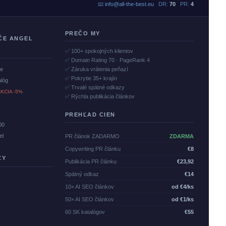
📧
info@all-the-best.eu
DR:
70
PR:
4
PREČO MY
ČE ANGEL
✅ 100+ spokojných klientov
✅ Domain Rating 70 · PageRank 4
če
✅ Záruka vrátenia peňazí
✅ Pokrytie 35+ krajín
alóg
✅ Trvalé spätné odkazy
KCIA -5%
✅ Rýchla publikácia článkov
PREHĽAD CIEN
00
el
PR článok ZADARMO
ZDARMA
Copywriting PR článku
€8
ZY
Publikácia PR článku
€23,92
Spätný odkaz
€14
10× AI SEO článkov
od €4/ks
50× AI SEO článkov
od €1/ks
60 SK katalógov
€55