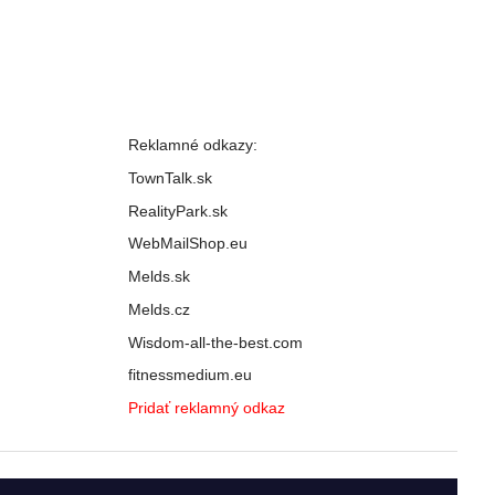
Reklamné odkazy:
TownTalk.sk
RealityPark.sk
WebMailShop.eu
Melds.sk
Melds.cz
Wisdom-all-the-best.com
fitnessmedium.eu
Pridať reklamný odkaz