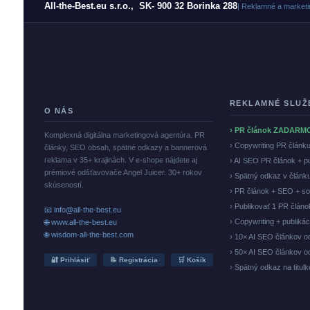
All-the-Best.eu s.r.o., SK- 900 32 Borinka 288
| Reklamné a marketi
REKLAMNÉ SLUŽ
O NÁS
› PR článok ZADARM
Komplexná digitálna marketingová agentúra. PR
› Copywriting PR článk
články, SEO obsah, spätné odkazy a bannerová
reklama v 35+ krajinách. V e-shope nájdete aj
› AI SEO PR článok + p
prémiové odšťavovače Angel Juicer. 30+ rokov
› Spätný odkaz v článk
skúseností.
› PR článok + SEO + so
› Publikovať 1 PR člán
📧 info@all-the-best.eu
› Copywriting + publiká
🌐 www.all-the-best.eu
🌐 wisdom-all-the-best.com
› 10× AI SEO článkov o
› 50× AI SEO článkov o
🔐 Prihlásiť
📝 Registrácia
🛒 Košík
› Spätný odkaz na titul