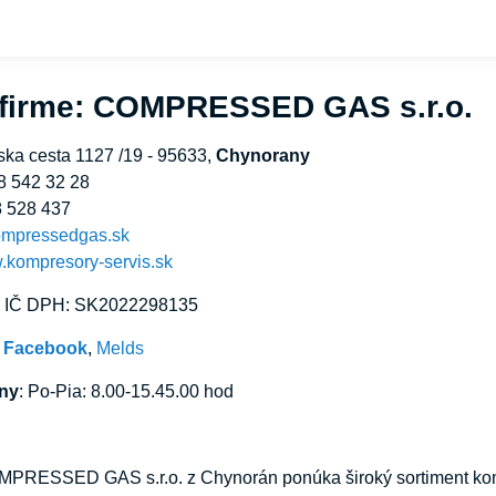
 firme: COMPRESSED GAS s.r.o.
ska cesta 1127 /19 - 95633,
Chynorany
8 542 32 28
8 528 437
ompressedgas.sk
w.kompresory-servis.sk
, IČ DPH: SK2022298135
:
Facebook
,
Melds
iny
: Po-Pia: 8.00-15.45.00 hod
PRESSED GAS s.r.o. z Chynorán ponúka široký sortiment kompr