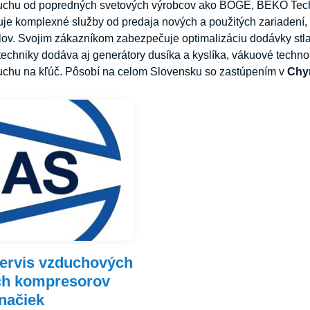
duchu od popredných svetových výrobcov ako BOGE, BEKO Te
uje komplexné služby od predaja nových a použitých zariadení,
lov. Svojim zákazníkom zabezpečuje optimalizáciu dodávky stl
echniky dodáva aj generátory dusíka a kyslíka, vákuové techno
uchu na kľúč. Pôsobí na celom Slovensku so zastúpením v
Chy
servis vzduchových
ch kompresorov
načiek