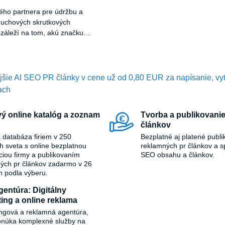
vého partnera pre údržbu a
duchových skrutkových
áleží na tom, akú značku
ša firma COMPRESSED GAS
!
ejšie AI SEO PR články v cene už od 0,80 EUR za napísanie, vy
ach
ý online katalóg a zoznam
Tvorba a publikovanie
článkov
 databáza firiem v 250
Bezplatné aj platené publi
ch sveta s online bezplatnou
reklamných pr článkov a s
áciou firmy a publikovaním
SEO obsahu a článkov.
ých pr článkov zadarmo v 26
h podla výberu.
entúra: Digitálny
ing a online reklama
ngová a reklamná agentúra,
onúka komplexné služby na