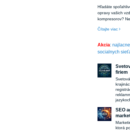
Hľadáte spoľahli
opravy vašich vz
kompresorov? Nez
používate - na
Čítajte viac
s.r.o. je tu pre vás
Akcia
: najlacn
socialnych sieť
Svetov
firiem
Svetová
krajiná
registr
reklamn
jazykoc
SEO ag
market
Marketi
ktorá p