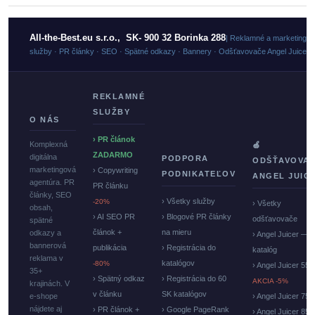
All-the-Best.eu s.r.o., SK- 900 32 Borinka 288
| Reklamné a marketingo
služby · PR články · SEO · Spätné odkazy · Bannery · Odšťavovače Angel Juicer
REKLAMNÉ
SLUŽBY
O NÁS
› PR článok
Komplexná
🍏
ZADARMO
digitálna
PODPORA
ODŠŤAVOVA
marketingová
› Copywriting
PODNIKATEĽOV
ANGEL JUIC
agentúra. PR
PR článku
články, SEO
› Všetky služby
-20%
› Všetky
obsah,
› AI SEO PR
› Blogové PR články
odšťavovače
spätné
článok +
na mieru
odkazy a
› Angel Juicer —
bannerová
publikácia
› Registrácia do
katalóg
reklama v
katalógov
-80%
› Angel Juicer 550
35+
› Spätný odkaz
› Registrácia do 60
AKCIA -5%
krajinách. V
v článku
SK katalógov
e-shope
› Angel Juicer 750
nájdete aj
› PR článok +
› Google PageRank
› Angel Juicer 85