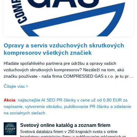
Opravy a servis vzduchových skrutkových
kompresorov všetkých značiek
Hľadáte spoľahlivého partnera pre údržbu a opravy vašich
vzduchových skrutkových kompresorov? Nezáleží na tom, akú
značku používate - naša firma COMPRESSED GAS s.r.o. je tu pre
vás!
Čítajte viac
Akcia
: najlacnejšie AI SEO PR články v cene už od 0,80 EUR za
napísanie, vytvorenie obrázku, publikovanie PR článku a zdielanie
na socialnych sieťach
Svetový online katalóg a zoznam firiem
Svetová databáza firiem v 250 krajinách sveta s online
bezplatnou registráciou firmy a publikovaním reklamných pr