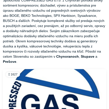
Spoločnosť COMPRESSED GAS s.r.o. z Chynorán ponúka široký
sortiment kompresorov, dúchadiel, vývev a príslušenstva pre
úpravu stlačeného vzduchu od popredných svetových výrobcov
ako BOGE, BEKO Technologies, SPX Hankison, Sysadvance,
BUSCH a ďalších. Poskytuje komplexné služby od predaja nových
a použitých zariadení, cez prenájom, až po odborný servis, opravy
a dodávky náhradných dielov. Svojim zákazníkom zabezpečuje
optimalizáciu dodávky stlačeného vzduchu na mieru podľa ich
potrieb. Okrem kompresorovej techniky dodáva aj generátory
dusíka a kyslíka, vákuové technológie, rekuperáciu tepla z
kompresorov či rozvody stlačeného vzduchu na kľúč. Pôsobí na
celom Slovensku so zastúpením v
Chynoranoch
,
Stupave
a
Prešove
.
1627