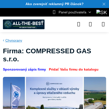
✕
Ako zverejniť reklamný PR článok?
Panel používateľa
Chynorany
Firma: COMPRESSED GAS
s.r.o.
Sponzorovaný zápis firmy
Pridať Vašu firmu do katalogu