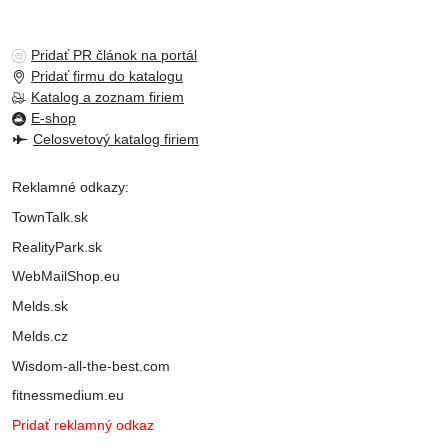
Pridať PR článok na portál
Pridať firmu do katalogu
Katalog a zoznam firiem
E-shop
Celosvetový katalog firiem
Reklamné odkazy:
TownTalk.sk
RealityPark.sk
WebMailShop.eu
Melds.sk
Melds.cz
Wisdom-all-the-best.com
fitnessmedium.eu
Pridať reklamný odkaz