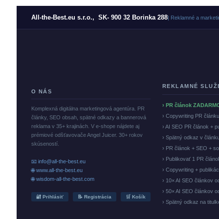
All-the-Best.eu s.r.o., SK- 900 32 Borinka 288
| Reklamné a marketi
REKLAMNÉ SLUŽ
O NÁS
› PR článok ZADARM
Komplexná digitálna marketingová agentúra. PR
› Copywriting PR článk
články, SEO obsah, spätné odkazy a bannerová
reklama v 35+ krajinách. V e-shope nájdete aj
› AI SEO PR článok + p
prémiové odšťavovače Angel Juicer. 30+ rokov
› Spätný odkaz v článk
skúseností.
› PR článok + SEO + so
› Publikovať 1 PR člán
📧 info@all-the-best.eu
› Copywriting + publiká
🌐 www.all-the-best.eu
🌐 wisdom-all-the-best.com
› 10× AI SEO článkov o
› 50× AI SEO článkov o
🔐 Prihlásiť
📝 Registrácia
🛒 Košík
› Spätný odkaz na titul