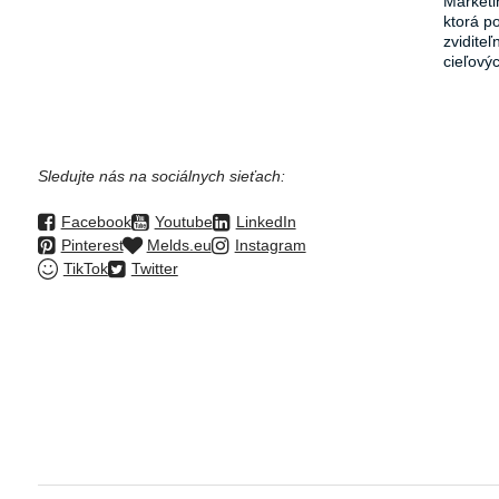
Marketi
ktorá p
zvidite
cieľový
Sledujte nás na sociálnych sieťach:
Facebook
Youtube
LinkedIn
Pinterest
Melds.eu
Instagram
TikTok
Twitter