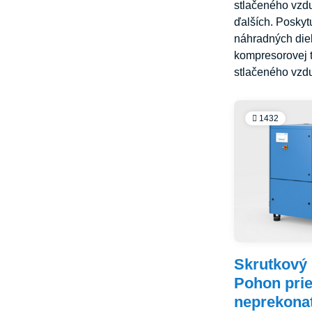
stlačeného vz
ďalších. Poskyt
náhradných die
kompresorovej t
stlačeného vzd
1432
Skrutkový
Pohon pri
neprekona