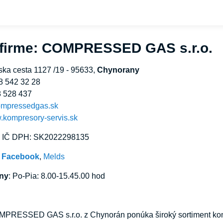
 firme: COMPRESSED GAS s.r.o.
ska cesta 1127 /19 - 95633,
Chynorany
8 542 32 28
8 528 437
ompressedgas.sk
w.kompresory-servis.sk
, IČ DPH: SK2022298135
:
Facebook
,
Melds
iny
: Po-Pia: 8.00-15.45.00 hod
PRESSED GAS s.r.o. z Chynorán ponúka široký sortiment kompr