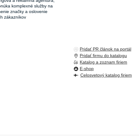
ngová a reklamná agentúra,
onúka komplexné služby na
ľnenie značky a oslovenie
ch zákazníkov
Pridať PR článok na portál
Pridať firmu do katalogu
Katalog a zoznam firiem
E-shop
Celosvetový katalog firiem