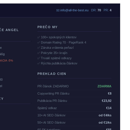
📧
info@all-the-best.eu
DR:
70
PR:
4
PREČO MY
ČE ANGEL
✅ 100+ spokojných klientov
✅ Domain Rating 70 · PageRank 4
če
✅ Záruka vrátenia peňazí
✅ Pokrytie 35+ krajín
alóg
✅ Trvalé spätné odkazy
KCIA -5%
✅ Rýchla publikácia článkov
PREHĽAD CIEN
00
el
PR článok ZADARMO
ZDARMA
Copywriting PR článku
€8
ZY
Publikácia PR článku
€23,92
Spätný odkaz
€14
10× AI SEO článkov
od €4/ks
50× AI SEO článkov
od €1/ks
60 SK katalógov
€55