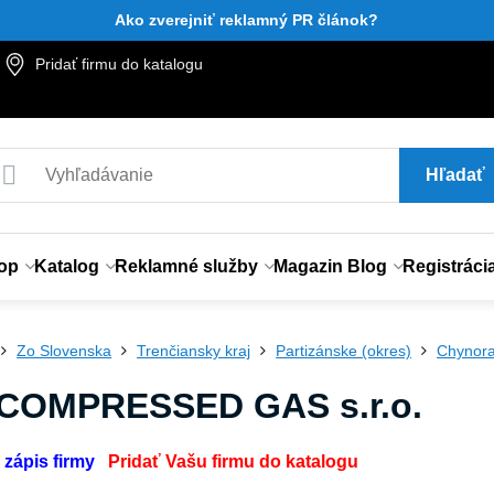
Ako zverejniť reklamný PR článok?
Pridať firmu do katalogu
Hľadať
op
Katalog
Reklamné služby
Magazin Blog
Registráci
Zo Slovenska
Trenčiansky kraj
Partizánske (okres)
Chynor
 COMPRESSED GAS s.r.o.
 zápis firmy
Pridať Vašu firmu do katalogu