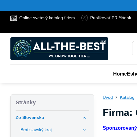
Online svetový katalog firiem
Publikovať PR článok
Home
Esh
Úvod
Katalog
Stránky
Firma:
Zo Slovenska
Sponzorovaný
Bratislavský kraj