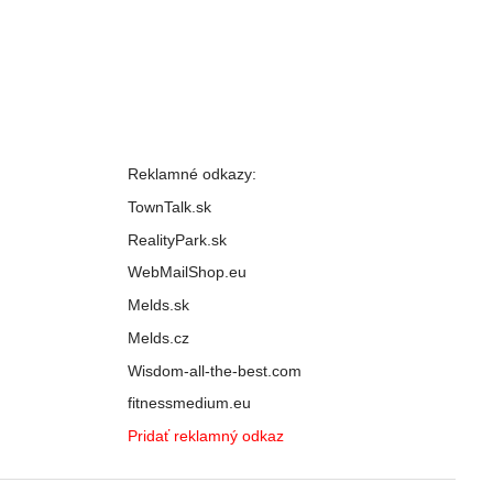
Reklamné odkazy:
TownTalk.sk
RealityPark.sk
WebMailShop.eu
Melds.sk
Melds.cz
Wisdom-all-the-best.com
fitnessmedium.eu
Pridať reklamný odkaz