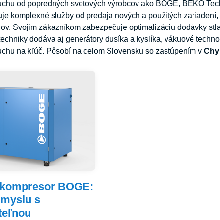
duchu od popredných svetových výrobcov ako BOGE, BEKO Te
uje komplexné služby od predaja nových a použitých zariadení,
lov. Svojim zákazníkom zabezpečuje optimalizáciu dodávky stl
echniky dodáva aj generátory dusíka a kyslíka, vákuové techno
uchu na kľúč. Pôsobí na celom Slovensku so zastúpením v
Chy
 kompresor BOGE:
emyslu s
teľnou