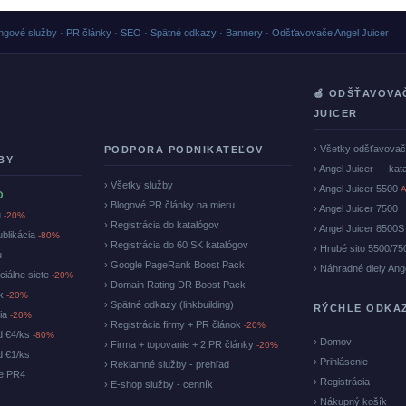
ngové služby · PR články · SEO · Spätné odkazy · Bannery · Odšťavovače Angel Juicer
🍏 ODŠŤAVOVA
JUICER
› Všetky odšťavova
PODPORA PODNIKATEĽOV
BY
› Angel Juicer — kat
› Všetky služby
› Angel Juicer 5500
A
O
› Blogové PR články na mieru
› Angel Juicer 7500
u
-20%
› Registrácia do katalógov
› Angel Juicer 8500S
ublikácia
-80%
› Registrácia do 60 SK katalógov
› Hrubé sito 5500/75
u
› Google PageRank Boost Pack
› Náhradné diely Ang
ciálne siete
-20%
› Domain Rating DR Boost Pack
ok
-20%
› Spätné odkazy (linkbuilding)
RÝCHLE ODKA
cia
-20%
› Registrácia firmy + PR článok
-20%
d €4/ks
-80%
› Domov
› Firma + topovanie + 2 PR články
-20%
d €1/ks
› Prihlásenie
› Reklamné služby - prehľad
ke PR4
› Registrácia
› E-shop služby - cenník
› Nákupný košík