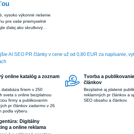
ťou
é, vysoko výkonné riešenie
hu pre vaše priemyselné
te ďalej ako skrutkový
Tento špičkový stroj
bom mení prístup podnikov k
kompresiu vzduchu.
ejšie AI SEO PR články v cene už od 0,80 EUR za napísanie, vy
ach
ý online katalóg a zoznam
Tvorba a publikovanie
článkov
 databáza firiem v 250
Bezplatné aj platené publi
ch sveta s online bezplatnou
reklamných pr článkov a s
áciou firmy a publikovaním
SEO obsahu a článkov.
ých pr článkov zadarmo v 26
h podla výberu.
entúra: Digitálny
ing a online reklama