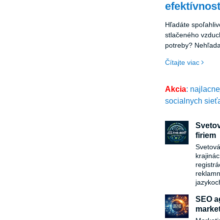
efektívnos
Hľadáte spoľahliv
stlačeného vzduc
potreby? Nehľadaj
kompresor BOGE. 
Čítajte viac
revolučným spôso
požiadavkám na 
Akcia
: najlacn
socialnych sieť
Svetov
firiem
Svetová
krajiná
registr
reklamn
jazykoc
SEO ag
market