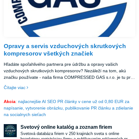
Opravy a servis vzduchových skrutkových
kompresorov všetkých značiek
Hľadáte spoľahlivého partnera pre údržbu a opravy vašich
vzduchových skrutkových kompresorov? Nezáleží na tom, akú
značku používate - naša firma COMPRESSED GAS s.r.o. je tu pre
vás!
Čítajte viac
Akcia
: najlacnejšie AI SEO PR články v cene už od 0,80 EUR za
napísanie, vytvorenie obrázku, publikovanie PR článku a zdielanie
na socialnych sieťach
Svetový online katalóg a zoznam firiem
Svetová databáza firiem v 250 krajinách sveta s online
bezplatnou registráciou firmy a publikovaním reklamných pr