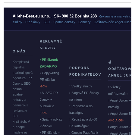
All-the-Best.eu s.r.o., SK- 900 32 Borinka 288
| Reklamné a marketingo
služby · PR články · SEO · Spätné odkazy · Bannery · Odšťavovače Angel Juicer
REKLAMNÉ
SLUŽBY
O NÁS
› PR článok
Komplexná
🍏
ZADARMO
digitálna
PODPORA
ODŠŤAVOVA
marketingová
› Copywriting
PODNIKATEĽOV
ANGEL JUIC
agentúra. PR
PR článku
články, SEO
› Všetky služby
-20%
› Všetky
obsah,
› AI SEO PR
› Blogové PR články
odšťavovače
spätné
článok +
na mieru
odkazy a
› Angel Juicer —
bannerová
publikácia
› Registrácia do
katalóg
reklama v
katalógov
-80%
› Angel Juicer 550
35+
› Spätný odkaz
› Registrácia do 60
AKCIA -5%
krajinách. V
v článku
SK katalógov
e-shope
› Angel Juicer 750
nájdete aj
› PR článok +
› Google PageRank
› Angel Juicer 85