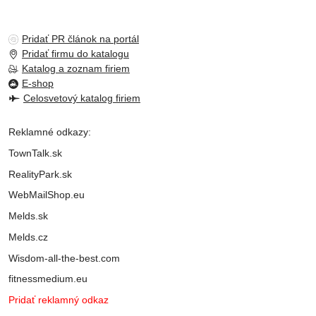
Pridať PR článok na portál
Pridať firmu do katalogu
Katalog a zoznam firiem
E-shop
Celosvetový katalog firiem
Reklamné odkazy:
TownTalk.sk
RealityPark.sk
WebMailShop.eu
Melds.sk
Melds.cz
Wisdom-all-the-best.com
fitnessmedium.eu
Pridať reklamný odkaz