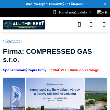
✕
Ako zverejniť reklamný PR článok?
Panel používateľa
Chynorany
Firma: COMPRESSED GAS
s.r.o.
Sponzorovaný zápis firmy
Pridať Vašu firmu do katalogu