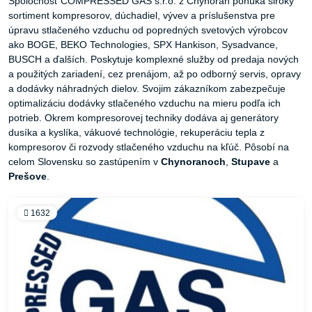
Spoločnosť COMPRESSED GAS s.r.o. z Chynorán ponúka široký
sortiment kompresorov, dúchadiel, vývev a príslušenstva pre
úpravu stlačeného vzduchu od popredných svetových výrobcov
ako BOGE, BEKO Technologies, SPX Hankison, Sysadvance,
BUSCH a ďalších. Poskytuje komplexné služby od predaja nových
a použitých zariadení, cez prenájom, až po odborný servis, opravy
a dodávky náhradných dielov. Svojim zákazníkom zabezpečuje
optimalizáciu dodávky stlačeného vzduchu na mieru podľa ich
potrieb. Okrem kompresorovej techniky dodáva aj generátory
dusíka a kyslíka, vákuové technológie, rekuperáciu tepla z
kompresorov či rozvody stlačeného vzduchu na kľúč. Pôsobí na
celom Slovensku so zastúpením v
Chynoranoch
,
Stupave
a
Prešove
.
1632