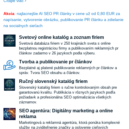
Čítajte viac
týchto 10 skvelých nápadov, ako si môžete vyrobiť jedinečné
obrazy a plagáty a vniesť do svojho bývania nádych originality:
Akcia
: najlacnejšie AI SEO PR články v cene už od 0,80 EUR za
napísanie, vytvorenie obrázku, publikovanie PR článku a zdielanie
na socialnych sieťach
Svetový online katalóg a zoznam firiem
Svetová databáza firiem v 250 krajinách sveta s online
bezplatnou registráciou firmy a publikovaním reklamných pr
článkov zadarmo v 26 jazykoch podla výberu.
Tvorba a publikovanie pr článkov
Bezplatné aj platené publikovanie reklamných pr článkov a
správ. Tvora SEO obsahu a článkov.
Ručný slovenský katalóg firiem
Slovenský katalóg firiem s ručne kontrolovaným obsah pre
garantovanú kvalitu. Publikácia v rôznych jazykoch podľa
požiadavk a profesionálna SEO optimalizácia všetkých
záznamov.
SEO agentúra: Digitálny marketing a online
reklama
Marketingová a reklamná agentúra, ktorá ponúka komplexné
služby na zviditeľnenie značky a oslovenie cieľových