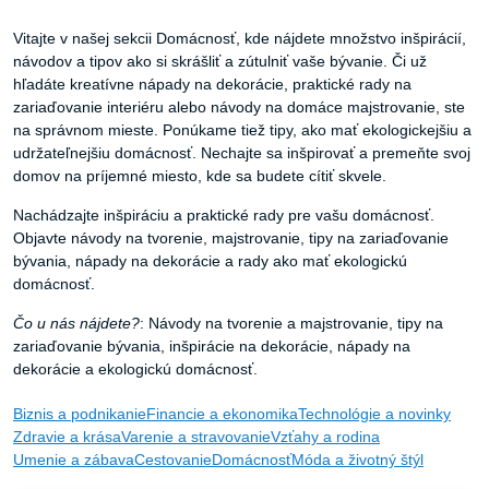
Vitajte v našej sekcii Domácnosť, kde nájdete množstvo inšpirácií,
návodov a tipov ako si skrášliť a zútulniť vaše bývanie. Či už
hľadáte kreatívne nápady na dekorácie, praktické rady na
zariaďovanie interiéru alebo návody na domáce majstrovanie, ste
na správnom mieste. Ponúkame tiež tipy, ako mať ekologickejšiu a
udržateľnejšiu domácnosť. Nechajte sa inšpirovať a premeňte svoj
domov na príjemné miesto, kde sa budete cítiť skvele.
Nachádzajte inšpiráciu a praktické rady pre vašu domácnosť.
Objavte návody na tvorenie, majstrovanie, tipy na zariaďovanie
bývania, nápady na dekorácie a rady ako mať ekologickú
domácnosť.
Čo u nás nájdete?
:
Návody na tvorenie a majstrovanie, tipy na
zariaďovanie bývania, inšpirácie na dekorácie, nápady na
dekorácie a ekologickú domácnosť.
Biznis a podnikanie
Financie a ekonomika
Technológie a novinky
Zdravie a krása
Varenie a stravovanie
Vzťahy a rodina
Umenie a zábava
Cestovanie
Domácnosť
Móda a životný štýl