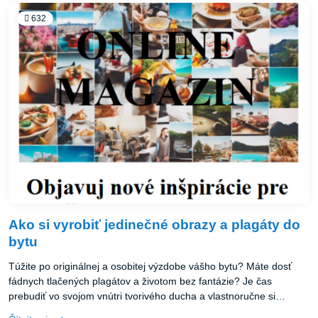
632
Ako si vyrobiť jedinečné obrazy a plagáty do
bytu
Túžite po originálnej a osobitej výzdobe vášho bytu? Máte dosť
fádnych tlačených plagátov a životom bez fantázie? Je čas
prebudiť vo svojom vnútri tvorivého ducha a vlastnoručne si
vytvoriť umelecké diela, ktoré rozžiaria váš domov! Vyskúšajte