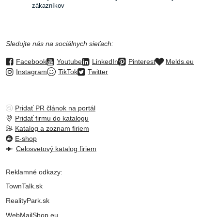
zákazníkov
Sledujte nás na sociálnych sieťach:
Facebook
Youtube
LinkedIn
Pinterest
Melds.eu
Instagram
TikTok
Twitter
Pridať PR článok na portál
Pridať firmu do katalogu
Katalog a zoznam firiem
E-shop
Celosvetový katalog firiem
Reklamné odkazy:
TownTalk.sk
RealityPark.sk
WebMailShop.eu