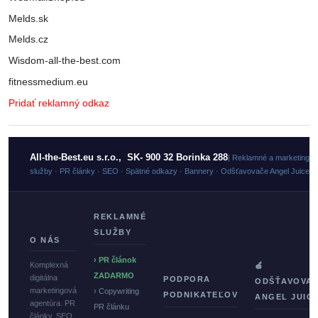
Melds.sk
Melds.cz
Wisdom-all-the-best.com
fitnessmedium.eu
Pridať reklamný odkaz
All-the-Best.eu s.r.o., SK- 900 32 Borinka 288
| Reklamné a marketingo
služby · PR články · SEO · Spätné odkazy · Bannery · Odšťavovače Angel Juicer
REKLAMNÉ
SLUŽBY
O NÁS
› PR článok
Komplexná
🍏
ZADARMO
digitálna
PODPORA
ODŠŤAVOVA
marketingová
› Copywriting
PODNIKATEĽOV
ANGEL JUIC
agentúra. PR
PR článku
články, SEO