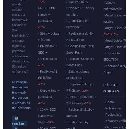
› Všetky služby
-20%
› Všetky
obsah,
› AI SEO PR
› Blogové PR články
odšťavovače
spätné
článok +
na mieru
odkazy a
› Angel Juicer —
bannerová
publikácia
› Registrácia do
katalóg
reklama v
katalógov
-80%
› Angel Juicer 550
35+
› Spätný odkaz
› Registrácia do 60
AKCIA -5%
krajinách. V
v článku
SK katalógov
e-shope
› Angel Juicer 750
nájdete aj
› PR článok +
› Google PageRank
› Angel Juicer 85
prémiové
SEO +
Boost Pack
› Hrubé sito
odšťavovače
sociálne siete
› Domain Rating DR
5500/7500
Angel Juicer.
Boost Pack
-20%
› Náhradné diely
30+ rokov
› Publikovať 1
› Spätné odkazy
skúseností.
Angel
PR článok
(linkbuilding)
📧 info@all-
› Registrácia firmy +
-20%
RÝCHLE
the-best.eu
› Copywriting +
PR článok
-20%
ODKAZY
🌐 www.all-
publikácia
› Firma + topovanie +
the-best.eu
› Domov
🌐 wisdom-all-
2 PR články
-20%
-20%
the-best.com
› Prihlásenie
› 10× AI SEO
› Reklamné služby -
› Registrácia
článkov od
prehľad
🔐
› Nákupný košík
€4/ks
› E-shop služby -
-80%
Prihlásiť
› Ochrana súkrom
› 50× AI SEO
cenník
📝