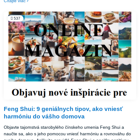
Čítajte viac
týchto 10 skvelých nápadov, ako si môžete vyrobiť jedinečné
obrazy a plagáty a vniesť do svojho bývania nádych originality:
537
Feng Shui: 9 geniálnych tipov, ako vniesť
harmóniu do vášho domova
Objavte tajomstvá starobylého čínskeho umenia Feng Shui a
naučte sa, ako s jeho pomocou vniesť harmóniu a rovnováhu do