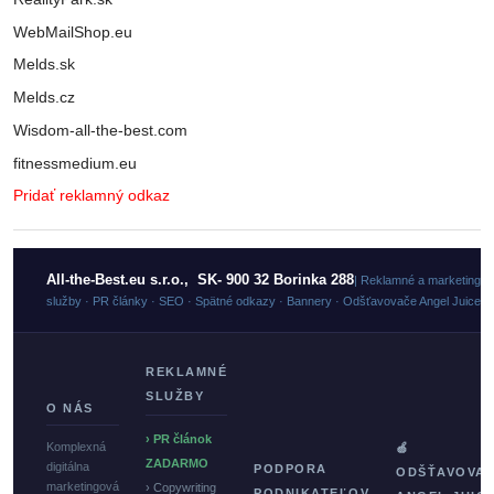
WebMailShop.eu
Melds.sk
Melds.cz
Wisdom-all-the-best.com
fitnessmedium.eu
Pridať reklamný odkaz
All-the-Best.eu s.r.o., SK- 900 32 Borinka 288
| Reklamné a marketingo
služby · PR články · SEO · Spätné odkazy · Bannery · Odšťavovače Angel Juicer
REKLAMNÉ
SLUŽBY
O NÁS
› PR článok
Komplexná
🍏
ZADARMO
digitálna
PODPORA
ODŠŤAVOVA
marketingová
› Copywriting
PODNIKATEĽOV