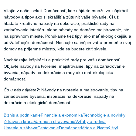
Vitajte v našej sekcii Domácnosť, kde nájdete množstvo inšpirácií,
návodov a tipov ako si skrášliť a zútulniť vaše bývanie. Či už
hľadáte kreatívne nápady na dekorácie, praktické rady na
zariaďovanie interiéru alebo návody na domáce majstrovanie, ste
na správnom mieste. Ponúkame tiež tipy, ako mať ekologickejšiu a
udržateľnejšiu domácnosť. Nechajte sa inšpirovať a premeňte svoj
domov na príjemné miesto, kde sa budete cítiť skvele.
Nachádzajte inšpiráciu a praktické rady pre vašu domácnosť.
Objavte návody na tvorenie, majstrovanie, tipy na zariaďovanie
bývania, nápady na dekorácie a rady ako mať ekologickú
domácnosť.
Čo u nás nájdete?
:
Návody na tvorenie a majstrovanie, tipy na
zariaďovanie bývania, inšpirácie na dekorácie, nápady na
dekorácie a ekologickú domácnosť.
Biznis a podnikanie
Financie a ekonomika
Technológie a novinky
Zdravie a krása
Varenie a stravovanie
Vzťahy a rodina
Umenie a zábava
Cestovanie
Domácnosť
Móda a životný štýl