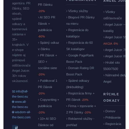
ANGEL JUIC
agentúra. PR
PR článku
články, SEO
› Všetky služby
-20%
› Všetky
obsah,
› AI SEO PR
› Blogové PR články
odšťavovače
spätné
článok +
na mieru
odkazy a
› Angel Juicer —
bannerová
publikácia
› Registrácia do
katalóg
reklama v
katalógov
-80%
› Angel Juicer 550
35+
› Spätný odkaz
› Registrácia do 60
AKCIA -5%
krajinách. V
v článku
SK katalógov
e-shope
› Angel Juicer 750
nájdete aj
› PR článok +
› Google PageRank
› Angel Juicer 85
prémiové
SEO +
Boost Pack
› Hrubé sito
odšťavovače
sociálne siete
› Domain Rating DR
5500/7500
Angel Juicer.
Boost Pack
-20%
› Náhradné diely
30+ rokov
› Publikovať 1
› Spätné odkazy
skúseností.
Angel
PR článok
(linkbuilding)
📧 info@all-
› Registrácia firmy +
-20%
RÝCHLE
the-best.eu
› Copywriting +
PR článok
-20%
ODKAZY
🌐 www.all-
publikácia
› Firma + topovanie +
the-best.eu
› Domov
🌐 wisdom-all-
2 PR články
-20%
-20%
the-best.com
› Prihlásenie
› 10× AI SEO
› Reklamné služby -
› Registrácia
článkov od
prehľad
🔐