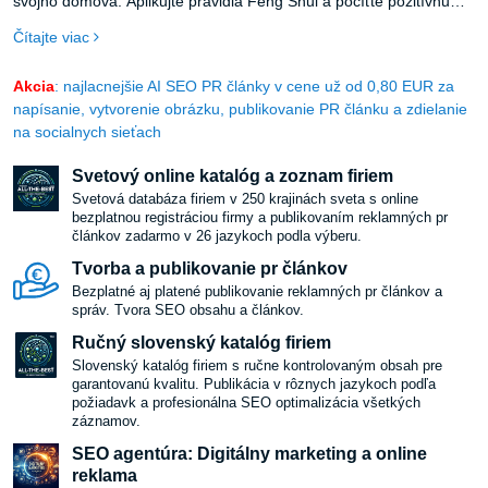
svojho domova. Aplikujte pravidlá Feng Shui a pocíťte pozitívnu
zmenu vo svojom živote.
Čítajte viac
Akcia
: najlacnejšie AI SEO PR články v cene už od 0,80 EUR za
napísanie, vytvorenie obrázku, publikovanie PR článku a zdielanie
na socialnych sieťach
Svetový online katalóg a zoznam firiem
Svetová databáza firiem v 250 krajinách sveta s online
bezplatnou registráciou firmy a publikovaním reklamných pr
článkov zadarmo v 26 jazykoch podla výberu.
Tvorba a publikovanie pr článkov
Bezplatné aj platené publikovanie reklamných pr článkov a
správ. Tvora SEO obsahu a článkov.
Ručný slovenský katalóg firiem
Slovenský katalóg firiem s ručne kontrolovaným obsah pre
garantovanú kvalitu. Publikácia v rôznych jazykoch podľa
požiadavk a profesionálna SEO optimalizácia všetkých
záznamov.
SEO agentúra: Digitálny marketing a online
reklama