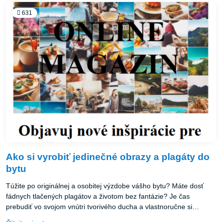
631
Ako si vyrobiť jedinečné obrazy a plagáty do
bytu
Túžite po originálnej a osobitej výzdobe vášho bytu? Máte dosť
fádnych tlačených plagátov a životom bez fantázie? Je čas
prebudiť vo svojom vnútri tvorivého ducha a vlastnoručne si
vytvoriť umelecké diela, ktoré rozžiaria váš domov! Vyskúšajte