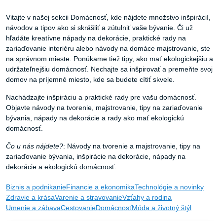
Vitajte v našej sekcii Domácnosť, kde nájdete množstvo inšpirácií,
návodov a tipov ako si skrášliť a zútulniť vaše bývanie. Či už
hľadáte kreatívne nápady na dekorácie, praktické rady na
zariaďovanie interiéru alebo návody na domáce majstrovanie, ste
na správnom mieste. Ponúkame tiež tipy, ako mať ekologickejšiu a
udržateľnejšiu domácnosť. Nechajte sa inšpirovať a premeňte svoj
domov na príjemné miesto, kde sa budete cítiť skvele.
Nachádzajte inšpiráciu a praktické rady pre vašu domácnosť.
Objavte návody na tvorenie, majstrovanie, tipy na zariaďovanie
bývania, nápady na dekorácie a rady ako mať ekologickú
domácnosť.
Čo u nás nájdete?
:
Návody na tvorenie a majstrovanie, tipy na
zariaďovanie bývania, inšpirácie na dekorácie, nápady na
dekorácie a ekologickú domácnosť.
Biznis a podnikanie
Financie a ekonomika
Technológie a novinky
Zdravie a krása
Varenie a stravovanie
Vzťahy a rodina
Umenie a zábava
Cestovanie
Domácnosť
Móda a životný štýl