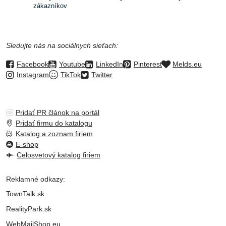
zákazníkov
Sledujte nás na sociálnych sieťach:
Facebook
Youtube
LinkedIn
Pinterest
Melds.eu
Instagram
TikTok
Twitter
Pridať PR článok na portál
Pridať firmu do katalogu
Katalog a zoznam firiem
E-shop
Celosvetový katalog firiem
Reklamné odkazy:
TownTalk.sk
RealityPark.sk
WebMailShop.eu