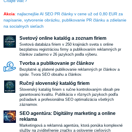
Čítajte viac
týchto 10 skvelých nápadov, ako si môžete vyrobiť jedinečné
obrazy a plagáty a vniesť do svojho bývania nádych originality:
Akcia
: najlacnejšie AI SEO PR články v cene už od 0,80 EUR za
napísanie, vytvorenie obrázku, publikovanie PR článku a zdielanie
na socialnych sieťach
Svetový online katalóg a zoznam firiem
Svetová databáza firiem v 250 krajinách sveta s online
bezplatnou registráciou firmy a publikovaním reklamných pr
článkov zadarmo v 26 jazykoch podla výberu.
Tvorba a publikovanie pr článkov
Bezplatné aj platené publikovanie reklamných pr článkov a
správ. Tvora SEO obsahu a článkov.
Ručný slovenský katalóg firiem
Slovenský katalóg firiem s ručne kontrolovaným obsah pre
garantovanú kvalitu. Publikácia v rôznych jazykoch podľa
požiadavk a profesionálna SEO optimalizácia všetkých
záznamov.
SEO agentúra: Digitálny marketing a online
reklama
Marketingová a reklamná agentúra, ktorá ponúka komplexné
služby na zviditeľnenie značky a oslovenie cieľových