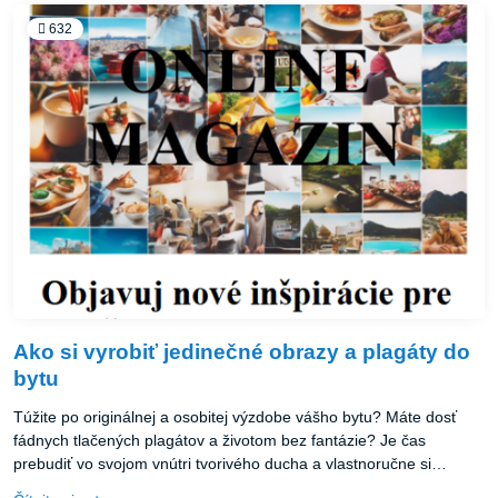
632
Ako si vyrobiť jedinečné obrazy a plagáty do
bytu
Túžite po originálnej a osobitej výzdobe vášho bytu? Máte dosť
fádnych tlačených plagátov a životom bez fantázie? Je čas
prebudiť vo svojom vnútri tvorivého ducha a vlastnoručne si
vytvoriť umelecké diela, ktoré rozžiaria váš domov! Vyskúšajte