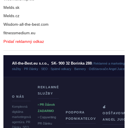
Melds.sk
Melds.cz
Wisdom-all-the-best.com
fitnessmedium.eu
Pridať reklamný odkaz
All-the-Best.eu s.r.o., SK- 900 32 Borinka 288
| Reklamné a marketingo
služby · PR články · SEO · Spätné odkazy · Bannery · Odšťavovače Angel Juicer
REKLAMNÉ
SLUŽBY
O NÁS
› PR článok
Komplexná
🍏
ZADARMO
digitálna
PODPORA
ODŠŤAVOVA
marketingová
› Copywriting
PODNIKATEĽOV
ANGEL JUIC
agentúra. PR
PR článku
články, SEO