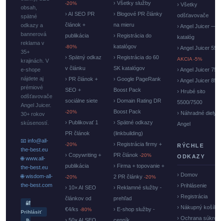
› Všetky služby
-20%
› Všetky
obsah,
› AI SEO PR
› Blogové PR články
odšťavovače
spätné
článok +
na mieru
odkazy a
› Angel Juicer —
bannerová
publikácia
› Registrácia do
katalóg
reklama v
katalógov
-80%
› Angel Juicer 550
35+
› Spätný odkaz
› Registrácia do 60
AKCIA -5%
krajinách. V
v článku
SK katalógov
e-shope
› Angel Juicer 750
nájdete aj
› PR článok +
› Google PageRank
› Angel Juicer 85
prémiové
SEO +
Boost Pack
› Hrubé sito
odšťavovače
sociálne siete
› Domain Rating DR
5500/7500
Angel Juicer.
Boost Pack
-20%
› Náhradné diely
30+ rokov
› Publikovať 1
› Spätné odkazy
skúseností.
Angel
PR článok
(linkbuilding)
📧 info@all-
› Registrácia firmy +
-20%
RÝCHLE
the-best.eu
› Copywriting +
PR článok
-20%
ODKAZY
🌐 www.all-
publikácia
› Firma + topovanie +
the-best.eu
› Domov
🌐 wisdom-all-
2 PR články
-20%
-20%
the-best.com
› Prihlásenie
› 10× AI SEO
› Reklamné služby -
› Registrácia
článkov od
prehľad
🔐
› Nákupný košík
€4/ks
› E-shop služby -
-80%
Prihlásiť
› Ochrana súkrom
› 50× AI SEO
cenník
📝