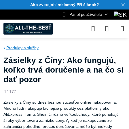
✕
Ako zverejniť reklamný PR článok?
Panel používateľa
Produkty a služby
Zásielky z Číny: Ako fungujú,
koľko trvá doručenie a na čo si
dať pozor
Počet
1177
zobrazení
Zásielky z Číny sú dnes bežnou súčasťou online nakupovania.
Mnoho ľudí nakupuje lacnejšie produkty cez platformy ako
AliExpress, Temu, Shein či rôzne veľkoobchody, ktoré ponúkajú
široký výber tovaru za nízke ceny. Aj keď je nakupovanie zo
zahraničia pohodlné, proces doručovania môže byť niekedy