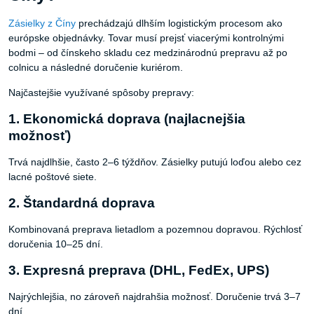
Zásielky z Číny
prechádzajú dlhším logistickým procesom ako
európske objednávky. Tovar musí prejsť viacerými kontrolnými
bodmi – od čínskeho skladu cez medzinárodnú prepravu až po
colnicu a následné doručenie kuriérom.
Najčastejšie využívané spôsoby prepravy:
1. Ekonomická doprava (najlacnejšia
možnosť)
Trvá najdlhšie, často 2–6 týždňov. Zásielky putujú loďou alebo cez
lacné poštové siete.
2. Štandardná doprava
Kombinovaná preprava lietadlom a pozemnou dopravou. Rýchlosť
doručenia 10–25 dní.
3. Expresná preprava (DHL, FedEx, UPS)
Najrýchlejšia, no zároveň najdrahšia možnosť. Doručenie trvá 3–7
dní.