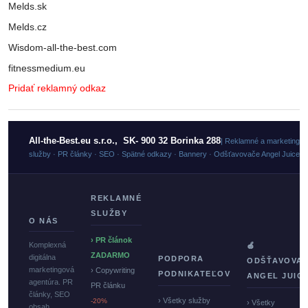
Melds.sk
Melds.cz
Wisdom-all-the-best.com
fitnessmedium.eu
Pridať reklamný odkaz
All-the-Best.eu s.r.o., SK- 900 32 Borinka 288
| Reklamné a marketingo
služby · PR články · SEO · Spätné odkazy · Bannery · Odšťavovače Angel Juicer
REKLAMNÉ
SLUŽBY
O NÁS
› PR článok
Komplexná
🍏
ZADARMO
digitálna
PODPORA
ODŠŤAVOVA
marketingová
› Copywriting
PODNIKATEĽOV
ANGEL JUIC
agentúra. PR
PR článku
články, SEO
› Všetky služby
-20%
› Všetky
obsah,