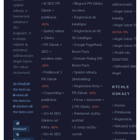
› AI SEO PR
› Blogové PR články
odšťavovače
spätné
článok +
na mieru
odkazy a
› Angel Juicer —
bannerová
publikácia
› Registrácia do
katalóg
reklama v
katalógov
-80%
› Angel Juicer 550
35+
› Spätný odkaz
› Registrácia do 60
AKCIA -5%
krajinách. V
v článku
SK katalógov
e-shope
› Angel Juicer 750
nájdete aj
› PR článok +
› Google PageRank
› Angel Juicer 85
prémiové
SEO +
Boost Pack
› Hrubé sito
odšťavovače
sociálne siete
› Domain Rating DR
5500/7500
Angel Juicer.
Boost Pack
-20%
› Náhradné diely
30+ rokov
› Publikovať 1
› Spätné odkazy
skúseností.
Angel
PR článok
(linkbuilding)
📧 info@all-
› Registrácia firmy +
-20%
RÝCHLE
the-best.eu
› Copywriting +
PR článok
-20%
ODKAZY
🌐 www.all-
publikácia
› Firma + topovanie +
the-best.eu
› Domov
🌐 wisdom-all-
2 PR články
-20%
-20%
the-best.com
› Prihlásenie
› 10× AI SEO
› Reklamné služby -
› Registrácia
článkov od
prehľad
🔐
› Nákupný košík
€4/ks
› E-shop služby -
-80%
Prihlásiť
› Ochrana súkrom
› 50× AI SEO
cenník
📝
› Kontakt