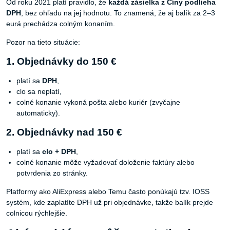
Od roku 2021 platí pravidlo, že
každá zásielka z Číny podlieha
DPH
, bez ohľadu na jej hodnotu. To znamená, že aj balík za 2–3
eurá prechádza colným konaním.
Pozor na tieto situácie:
1. Objednávky do 150 €
platí sa
DPH
,
clo sa neplatí,
colné konanie vykoná pošta alebo kuriér (zvyčajne
automaticky).
2. Objednávky nad 150 €
platí sa
clo + DPH
,
colné konanie môže vyžadovať doloženie faktúry alebo
potvrdenia zo stránky.
Platformy ako AliExpress alebo Temu často ponúkajú tzv. IOSS
systém, kde zaplatíte DPH už pri objednávke, takže balík prejde
colnicou rýchlejšie.