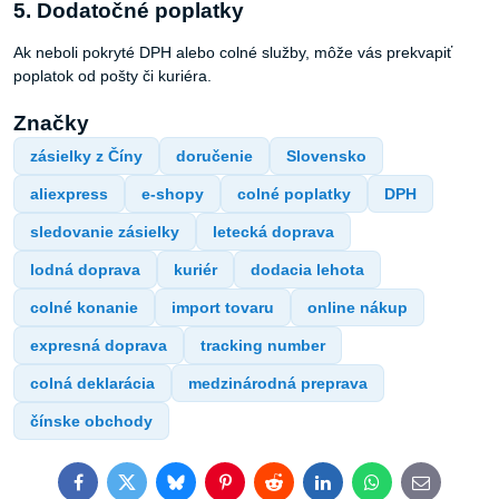
5. Dodatočné poplatky
Ak neboli pokryté DPH alebo colné služby, môže vás prekvapiť
poplatok od pošty či kuriéra.
Značky
zásielky z Číny
doručenie
Slovensko
aliexpress
e-shopy
colné poplatky
DPH
sledovanie zásielky
letecká doprava
lodná doprava
kuriér
dodacia lehota
colné konanie
import tovaru
online nákup
expresná doprava
tracking number
colná deklarácia
medzinárodná preprava
čínske obchody
Facebook
Twitter
Bluesky
Pinterest
Reddit
LinkedIn
WhatsApp
E-