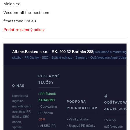
Melds.cz
Wisdom-all-the-best.com
fitnessmedium.eu
Pridať reklamný odkaz
All-the-Best.eu s.r.o., SK- 900 32 Borinka 288
| Reklamné a marketingo
služby · PR články · SEO · Spätné odkazy · Bannery · Odšťavovače Angel Juicer
REKLAMNÉ
SLUŽBY
O NÁS
› PR článok
Komplexná
🍏
ZADARMO
digitálna
PODPORA
ODŠŤAVOVA
marketingová
› Copywriting
PODNIKATEĽOV
ANGEL JUIC
agentúra. PR
PR článku
články, SEO
› Všetky služby
-20%
› Všetky
obsah,
› AI SEO PR
› Blogové PR články
odšťavovače
spätné