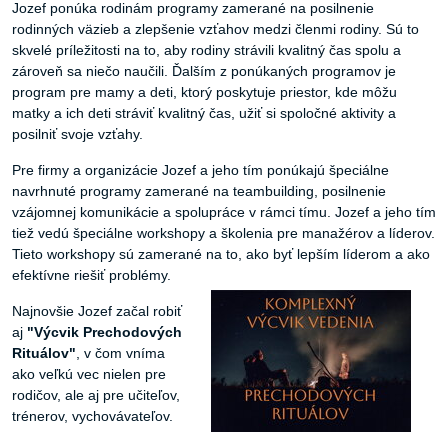
Jozef ponúka rodinám programy zamerané na posilnenie
rodinných väzieb a zlepšenie vzťahov medzi členmi rodiny. Sú to
skvelé príležitosti na to, aby rodiny strávili kvalitný čas spolu a
zároveň sa niečo naučili. Ďalším z ponúkaných programov je
program pre mamy a deti, ktorý poskytuje priestor, kde môžu
matky a ich deti stráviť kvalitný čas, užiť si spoločné aktivity a
posilniť svoje vzťahy.
Pre firmy a organizácie Jozef a jeho tím ponúkajú špeciálne
navrhnuté programy zamerané na teambuilding, posilnenie
vzájomnej komunikácie a spolupráce v rámci tímu. Jozef a jeho tím
tiež vedú špeciálne workshopy a školenia pre manažérov a líderov.
Tieto workshopy sú zamerané na to, ako byť lepším líderom a ako
efektívne riešiť problémy.
Najnovšie Jozef začal robiť
aj
"Výcvik Prechodových
Rituálov"
, v čom vníma
ako veľkú vec nielen pre
rodičov, ale aj pre učiteľov,
trénerov, vychovávateľov.