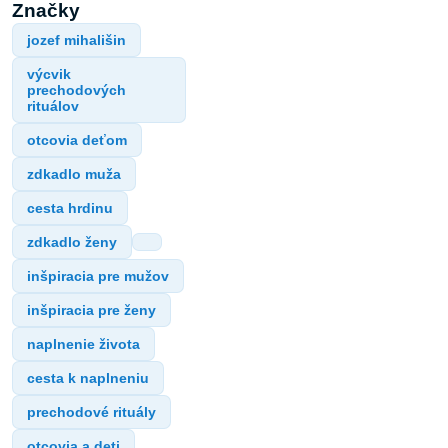
Značky
jozef mihališin
výcvik
prechodových
rituálov
otcovia deťom
zdkadlo muža
cesta hrdinu
zdkadlo ženy
inšpiracia pre mužov
inšpiracia pre ženy
naplnenie života
cesta k naplneniu
prechodové rituály
otcovia a deti