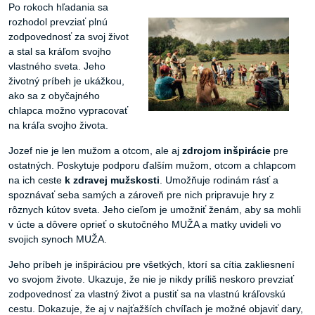
Po rokoch hľadania sa
rozhodol prevziať plnú
zodpovednosť za svoj život
a stal sa kráľom svojho
vlastného sveta. Jeho
životný príbeh je ukážkou,
ako sa z obyčajného
chlapca možno vypracovať
na kráľa svojho života.
Jozef nie je len mužom a otcom, ale aj
zdrojom inšpirácie
pre
ostatných. Poskytuje podporu ďalším mužom, otcom a chlapcom
na ich ceste
k zdravej mužskosti
. Umožňuje rodinám rásť a
spoznávať seba samých a zároveň pre nich pripravuje hry z
rôznych kútov sveta. Jeho cieľom je umožniť ženám, aby sa mohli
v úcte a dôvere oprieť o skutočného MUŽA a matky uvideli vo
svojich synoch MUŽA.
Jeho príbeh je inšpiráciou pre všetkých, ktorí sa cítia zakliesnení
vo svojom živote. Ukazuje, že nie je nikdy príliš neskoro prevziať
zodpovednosť za vlastný život a pustiť sa na vlastnú kráľovskú
cestu. Dokazuje, že aj v najťažších chvíľach je možné objaviť dary,