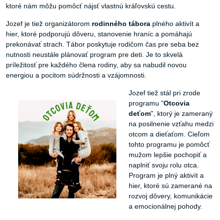
ktoré nám môžu pomôcť nájsť vlastnú kráľovskú cestu.
Jozef je tiež organizátorom
rodinného tábora
plného aktivít a
hier, ktoré podporujú dôveru, stanovenie hraníc a pomáhajú
prekonávať strach. Tábor poskytuje rodičom čas pre seba bez
nutnosti neustále plánovať program pre deti. Je to skvelá
príležitosť pre každého člena rodiny, aby sa nabudil novou
energiou a pocitom súdržnosti a vzájomnosti.
Jozef tiež stál pri zrode
programu "
Otcovia
deťom
", ktorý je zameraný
na posilnenie vzťahu medzi
otcom a dieťaťom. Cieľom
tohto programu je pomôcť
mužom lepšie pochopiť a
naplniť svoju rolu otca.
Program je plný aktivít a
hier, ktoré sú zamerané na
rozvoj dôvery, komunikácie
a emocionálnej pohody.