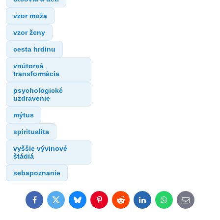
vzor muža
vzor ženy
cesta hrdinu
vnútorná
transformácia
psychologické
uzdravenie
mýtus
spiritualita
vyššie vývinové
štádiá
sebapoznanie
Facebook
Twitter
Bluesky
Pinterest
Reddit
LinkedIn
WhatsApp
E-
mail