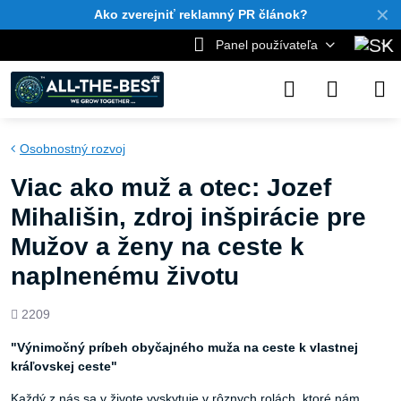
✕
Ako zverejniť reklamný PR článok?
Panel používateľa
Osobnostný rozvoj
Viac ako muž a otec: Jozef
Mihališin, zdroj inšpirácie pre
Mužov a ženy na ceste k
naplnenému životu
Počet
2209
zobrazení
"Výnimočný príbeh obyčajného muža na ceste k vlastnej
kráľovskej ceste"
Každý z nás sa v živote vyskytuje v rôznych rolách, ktoré nám