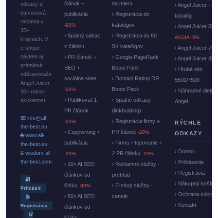
článok +
na mieru
odkazy a
› Angel Juicer —
bannerová
publikácia
› Registrácia do
katalóg
reklama v
katalógov
-80%
› Angel Juicer 550
35+
› Spätný odkaz
› Registrácia do 60
AKCIA -5%
krajinách. V
v článku
SK katalógov
e-shope
› Angel Juicer 750
nájdete aj
› PR článok +
› Google PageRank
› Angel Juicer 85
prémiové
SEO +
Boost Pack
› Hrubé sito
odšťavovače
sociálne siete
› Domain Rating DR
5500/7500
Angel Juicer.
Boost Pack
-20%
› Náhradné diely
30+ rokov
› Publikovať 1
› Spätné odkazy
skúseností.
Angel
PR článok
(linkbuilding)
📧 info@all-
› Registrácia firmy +
-20%
RÝCHLE
the-best.eu
› Copywriting +
PR článok
-20%
ODKAZY
🌐 www.all-
publikácia
› Firma + topovanie +
the-best.eu
› Domov
🌐 wisdom-all-
2 PR články
-20%
-20%
the-best.com
› Prihlásenie
› 10× AI SEO
› Reklamné služby -
› Registrácia
článkov od
prehľad
🔐
› Nákupný košík
€4/ks
› E-shop služby -
-80%
Prihlásiť
› Ochrana súkrom
› 50× AI SEO
cenník
📝
› Kontakt
Registrácia
článkov od
🛒
€1/ks