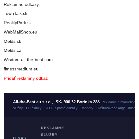
Reklamné odkazy:
TownTalk.sk
RealityPark.sk
WebMailShop.eu
Melds.sk
Melds.cz
Wisdom-all-the-best.com
fitnessmedium.eu
Pridať reklamný odkaz
All-the-Best.eu s.r.o., SK- 900 32 Borinka 288
| Reklamné a marketingo
služby · PR články · SEO · Spätné odkazy · Bannery · Odšťavovače Angel Juicer
REKLAMNÉ
SLUŽBY
O NÁS