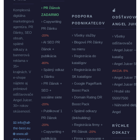
› PR článok
Komplexná
🍏
ZADARMO
digitálna
PODPORA
ODŠŤAVOVA
marketingová
› Copywriting
PODNIKATEĽOV
ANGEL JUIC
agentúra. PR
PR článku
články, SEO
› Všetky služby
-20%
› Všetky
obsah,
› AI SEO PR
› Blogové PR články
odšťavovače
spätné
článok +
na mieru
odkazy a
› Angel Juicer —
bannerová
publikácia
› Registrácia do
katalóg
reklama v
katalógov
-80%
› Angel Juicer 550
35+
› Spätný odkaz
› Registrácia do 60
AKCIA -5%
krajinách. V
v článku
SK katalógov
e-shope
› Angel Juicer 750
nájdete aj
› PR článok +
› Google PageRank
› Angel Juicer 85
prémiové
SEO +
Boost Pack
› Hrubé sito
odšťavovače
sociálne siete
› Domain Rating DR
5500/7500
Angel Juicer.
Boost Pack
-20%
› Náhradné diely
30+ rokov
› Publikovať 1
› Spätné odkazy
skúseností.
Angel
PR článok
(linkbuilding)
📧 info@all-
› Registrácia firmy +
-20%
RÝCHLE
the-best.eu
› Copywriting +
PR článok
-20%
ODKAZY
🌐 www.all-
publikácia
› Firma + topovanie +
the-best.eu