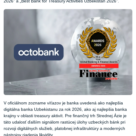
2026" a „Best Bank for Treasury Activities Uzbekistan 2026".
V oficiálnom zozname víťazov je banka uvedená ako najlepšia
digitálna banka Uzbekistanu za rok 2026, ako aj najlepšia banka
krajiny v oblasti treasury aktivít. Pre finančný trh Strednej Ázie je
táto udalosť ďalším signálom rastúcej úlohy uzbeckých bánk pri
rozvoji digitálnych služieb, platobnej infraštruktúry a moderných
nástrojov riadenia likvidity.