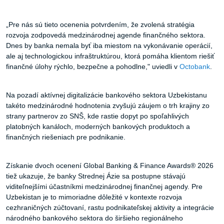
„Pre nás sú tieto ocenenia potvrdením, že zvolená stratégia
rozvoja zodpovedá medzinárodnej agende finančného sektora.
Dnes by banka nemala byť iba miestom na vykonávanie operácií,
ale aj technologickou infraštruktúrou, ktorá pomáha klientom riešiť
finančné úlohy rýchlo, bezpečne a pohodlne," uviedli v
Octobank
.
Na pozadí aktívnej digitalizácie bankového sektora Uzbekistanu
takéto medzinárodné hodnotenia zvyšujú záujem o trh krajiny zo
strany partnerov zo SNŠ, kde rastie dopyt po spoľahlivých
platobných kanáloch, moderných bankových produktoch a
finančných riešeniach pre podnikanie.
Získanie dvoch ocenení Global Banking & Finance Awards® 2026
tiež ukazuje, že banky Strednej Ázie sa postupne stávajú
viditeľnejšími účastníkmi medzinárodnej finančnej agendy. Pre
Uzbekistan je to mimoriadne dôležité v kontexte rozvoja
cezhraničných zúčtovaní, rastu podnikateľskej aktivity a integrácie
národného bankového sektora do širšieho regionálneho