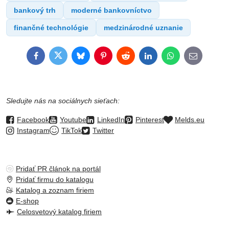
bankový trh
moderné bankovníctvo
finančné technológie
medzinárodné uznanie
Facebook
Twitter
Bluesky
Pinterest
Reddit
LinkedIn
WhatsApp
E-
mail
Sledujte nás na sociálnych sieťach:
Facebook
Youtube
LinkedIn
Pinterest
Melds.eu
Instagram
TikTok
Twitter
Pridať PR článok na portál
Pridať firmu do katalogu
Katalog a zoznam firiem
E-shop
Celosvetový katalog firiem