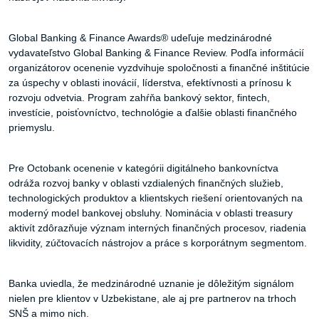
Global Banking & Finance Awards® udeľuje medzinárodné
vydavateľstvo Global Banking & Finance Review. Podľa informácií
organizátorov ocenenie vyzdvihuje spoločnosti a finančné inštitúcie
za úspechy v oblasti inovácií, líderstva, efektívnosti a prínosu k
rozvoju odvetvia. Program zahŕňa bankový sektor, fintech,
investície, poisťovníctvo, technológie a ďalšie oblasti finančného
priemyslu.
Pre Octobank ocenenie v kategórii digitálneho bankovníctva
odráža rozvoj banky v oblasti vzdialených finančných služieb,
technologických produktov a klientskych riešení orientovaných na
moderný model bankovej obsluhy. Nominácia v oblasti treasury
aktivít zdôrazňuje význam interných finančných procesov, riadenia
likvidity, zúčtovacích nástrojov a práce s korporátnym segmentom.
Banka uviedla, že medzinárodné uznanie je dôležitým signálom
nielen pre klientov v Uzbekistane, ale aj pre partnerov na trhoch
SNŠ a mimo nich.