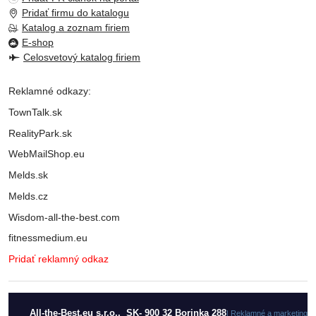
Pridať firmu do katalogu
Katalog a zoznam firiem
E-shop
Celosvetový katalog firiem
Reklamné odkazy:
TownTalk.sk
RealityPark.sk
WebMailShop.eu
Melds.sk
Melds.cz
Wisdom-all-the-best.com
fitnessmedium.eu
Pridať reklamný odkaz
All-the-Best.eu s.r.o., SK- 900 32 Borinka 288
| Reklamné a marketingo