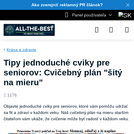
✕
Ako zverejniť reklamný PR článok?
Panel používateľa
Krása a zdravie
Tipy jednoduché cviky pre
seniorov: Cvičebný plán "šitý
na mieru"
Počet
1178
zobrazení
Objavte jednoduché cviky pre seniorov, ktoré vám pomôžu udržať
sa fit a zdraví v každom veku. Náš cvičebný plán na mieru starším
čitateľom vám ukáže, že cvičenie môže byť radosť v každom veku.