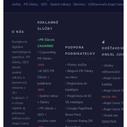
služby · PR články · SEO · Spätné odkazy · Bannery · Odšťavovače Angel Juicer
REKLAMNÉ
SLUŽBY
O NÁS
› PR článok
Komplexná
🍏
ZADARMO
digitálna
PODPORA
ODŠŤAVOVA
marketingová
› Copywriting
PODNIKATEĽOV
ANGEL JUIC
agentúra. PR
PR článku
články, SEO
› Všetky služby
-20%
› Všetky
obsah,
› AI SEO PR
› Blogové PR články
odšťavovače
spätné
článok +
na mieru
odkazy a
› Angel Juicer —
bannerová
publikácia
› Registrácia do
katalóg
reklama v
katalógov
-80%
› Angel Juicer 550
35+
› Spätný odkaz
› Registrácia do 60
AKCIA -5%
krajinách. V
v článku
SK katalógov
e-shope
› Angel Juicer 750
nájdete aj
› PR článok +
› Google PageRank
› Angel Juicer 85
prémiové
SEO +
Boost Pack
› Hrubé sito
odšťavovače
sociálne siete
› Domain Rating DR
5500/7500
Angel Juicer.