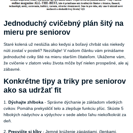
Jednoduchý cvičebný plán šitý na
mieru pre seniorov
Staré kolená už neslúžia ako kedysi a boľavý chrbát vás niekedy
núti zostať v posteli? Nezúfajte! V našom článku vám prinášame
jednoduché cviky šité na mieru starším čitateľom. Ukážeme vám,
že cvičenie v zlatom veku života môže byť nielen prospešné, ale aj
zábavné.
Konkrétne tipy a triky pre seniorov
ako sa udržať fit
1.
Dýchajte zhlboka
- Správne dýchanie je základom všetkých
cvikov. Pomáha prekysličiť telo a zlepšuje funkciu pľúc. Skúste 5
hlbokých nádychov a výdychov v sede alebo ľahu niekoľkokrát za
deň.
2.
Precvičte si kĺby
- Jemné krúženie zápästiami, členkami,