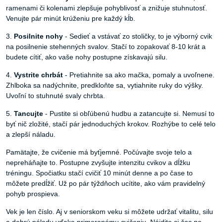
ramenami či kolenami zlepšuje pohyblivosť a znižuje stuhnutosť.
Venujte pár minút krúženiu pre každý kĺb.
3.
Posilnite nohy
- Sedieť a vstávať zo stoličky, to je výborný cvik
na posilnenie stehenných svalov. Stačí to zopakovať 8-10 krát a
budete cítiť, ako vaše nohy postupne získavajú silu.
4.
Vystrite chrbát
- Pretiahnite sa ako mačka, pomaly a uvoľnene.
Zhlboka sa nadýchnite, predkloňte sa, vytiahnite ruky do výšky.
Uvoľní to stuhnuté svaly chrbta.
5.
Tancujte
- Pustite si obľúbenú hudbu a zatancujte si. Nemusí to
byť nič zložité, stačí pár jednoduchých krokov. Rozhýbe to celé telo
a zlepší náladu.
Pamätajte, že cvičenie má byťjemné. Počúvajte svoje telo a
nepreháňajte to. Postupne zvyšujte intenzitu cvikov a dĺžku
tréningu. Spočiatku stačí cvičiť 10 minút denne a po čase to
môžete predĺžiť. Už po pár týždňoch ucítite, ako vám pravidelný
pohyb prospieva.
Vek je len číslo. Aj v seniorskom veku si môžete udržať vitalitu, silu
a dobrú náladu vďaka primeranému cvičeniu. Nájdite si čas na