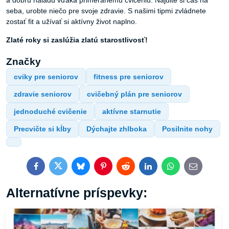
seba, urobte niečo pre svoje zdravie. S našimi tipmi zvládnete
zostať fit a užívať si aktívny život naplno.
Zlaté roky si zaslúžia zlatú starostlivosť!
Značky
cviky pre seniorov
fitness pre seniorov
zdravie seniorov
cvičebný plán pre seniorov
jednoduché cvičenie
aktívne starnutie
Precvičte si kĺby
Dýchajte zhlboka
Posilnite nohy
Facebook
Twitter
Bluesky
Pinterest
Reddit
LinkedIn
WhatsApp
E-
mail
Alternatívne príspevky: