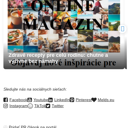
Zdravé recepty pre celú rodinu: chutne a
výživne bez námahy
Sledujte nás na sociálnych sieťach:
Facebook
Youtube
LinkedIn
Pinterest
Melds.eu
Instagram
TikTok
Twitter
Pridať PR článok na portál