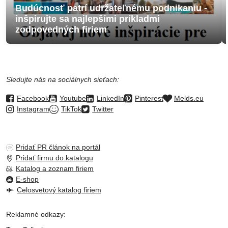
Budúcnosť patrí udržateľnému podnikaniu -
inšpirujte sa najlepšími príkladmi
zodpovedných firiem
Sledujte nás na sociálnych sieťach:
Facebook
Youtube
LinkedIn
Pinterest
Melds.eu
Instagram
TikTok
Twitter
Pridať PR článok na portál
Pridať firmu do katalogu
Katalog a zoznam firiem
E-shop
Celosvetový katalog firiem
Reklamné odkazy: