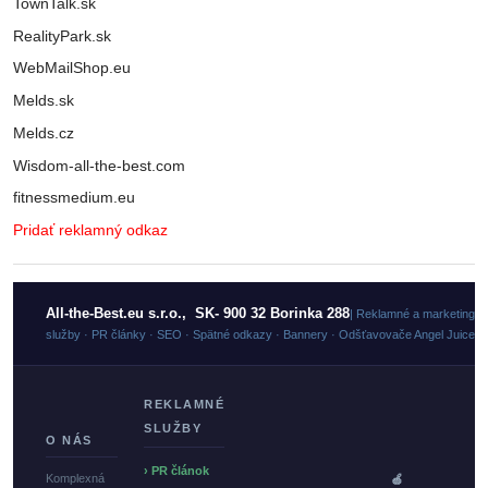
TownTalk.sk
RealityPark.sk
WebMailShop.eu
Melds.sk
Melds.cz
Wisdom-all-the-best.com
fitnessmedium.eu
Pridať reklamný odkaz
All-the-Best.eu s.r.o., SK- 900 32 Borinka 288
| Reklamné a marketingo
služby · PR články · SEO · Spätné odkazy · Bannery · Odšťavovače Angel Juicer
REKLAMNÉ
SLUŽBY
O NÁS
› PR článok
Komplexná
🍏