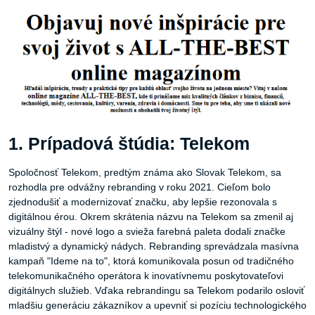
1. Prípadová štúdia: Telekom
Spoločnosť Telekom, predtým známa ako Slovak Telekom, sa
rozhodla pre odvážny rebranding v roku 2021. Cieľom bolo
zjednodušiť a modernizovať značku, aby lepšie rezonovala s
digitálnou érou. Okrem skrátenia názvu na Telekom sa zmenil aj
vizuálny štýl - nové logo a svieža farebná paleta dodali značke
mladistvý a dynamický nádych. Rebranding sprevádzala masívna
kampaň "Ideme na to", ktorá komunikovala posun od tradičného
telekomunikačného operátora k inovatívnemu poskytovateľovi
digitálnych služieb. Vďaka rebrandingu sa Telekom podarilo osloviť
mladšiu generáciu zákazníkov a upevniť si pozíciu technologického