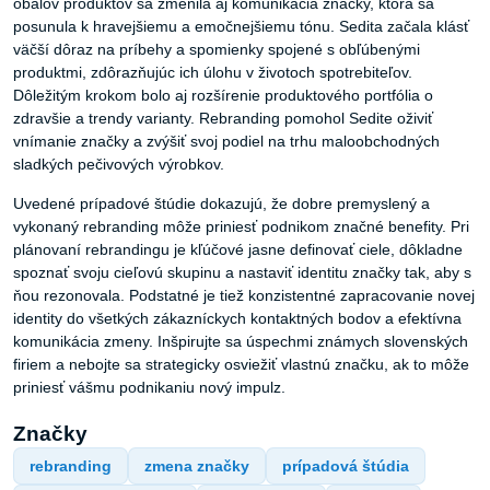
obalov produktov sa zmenila aj komunikácia značky, ktorá sa
posunula k hravejšiemu a emočnejšiemu tónu. Sedita začala klásť
väčší dôraz na príbehy a spomienky spojené s obľúbenými
produktmi, zdôrazňujúc ich úlohu v životoch spotrebiteľov.
Dôležitým krokom bolo aj rozšírenie produktového portfólia o
zdravšie a trendy varianty. Rebranding pomohol Sedite oživiť
vnímanie značky a zvýšiť svoj podiel na trhu maloobchodných
sladkých pečivových výrobkov.
Uvedené prípadové štúdie dokazujú, že dobre premyslený a
vykonaný rebranding môže priniesť podnikom značné benefity. Pri
plánovaní rebrandingu je kľúčové jasne definovať ciele, dôkladne
spoznať svoju cieľovú skupinu a nastaviť identitu značky tak, aby s
ňou rezonovala. Podstatné je tiež konzistentné zapracovanie novej
identity do všetkých zákazníckych kontaktných bodov a efektívna
komunikácia zmeny. Inšpirujte sa úspechmi známych slovenských
firiem a nebojte sa strategicky osviežiť vlastnú značku, ak to môže
priniesť vášmu podnikaniu nový impulz.
Značky
rebranding
zmena značky
prípadová štúdia