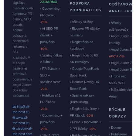
ZADARMO
digitálna
PODPORA
ODŠŤAVOVA
marketingová
› Copywriting
PODNIKATEĽOV
ANGEL JUIC
agentúra. PR
PR článku
články, SEO
› Všetky služby
-20%
› Všetky
obsah,
› AI SEO PR
› Blogové PR články
odšťavovače
spätné
článok +
na mieru
odkazy a
› Angel Juicer —
bannerová
publikácia
› Registrácia do
katalóg
reklama v
katalógov
-80%
› Angel Juicer 550
35+
› Spätný odkaz
› Registrácia do 60
AKCIA -5%
krajinách. V
v článku
SK katalógov
e-shope
› Angel Juicer 750
nájdete aj
› PR článok +
› Google PageRank
› Angel Juicer 85
prémiové
SEO +
Boost Pack
› Hrubé sito
odšťavovače
sociálne siete
› Domain Rating DR
5500/7500
Angel Juicer.
Boost Pack
-20%
› Náhradné diely
30+ rokov
› Publikovať 1
› Spätné odkazy
skúseností.
Angel
PR článok
(linkbuilding)
📧 info@all-
› Registrácia firmy +
-20%
RÝCHLE
the-best.eu
› Copywriting +
PR článok
-20%
ODKAZY
🌐 www.all-
publikácia
› Firma + topovanie +
the-best.eu
› Domov
🌐 wisdom-all-
2 PR články
-20%
-20%
the-best.com
› Prihlásenie
› 10× AI SEO
› Reklamné služby -