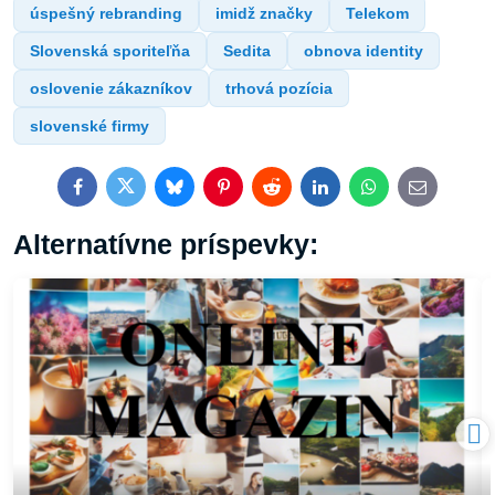
úspešný rebranding
imidž značky
Telekom
Slovenská sporiteľňa
Sedita
obnova identity
oslovenie zákazníkov
trhová pozícia
slovenské firmy
Facebook
Twitter
Bluesky
Pinterest
Reddit
LinkedIn
WhatsApp
E-
mail
Alternatívne príspevky: