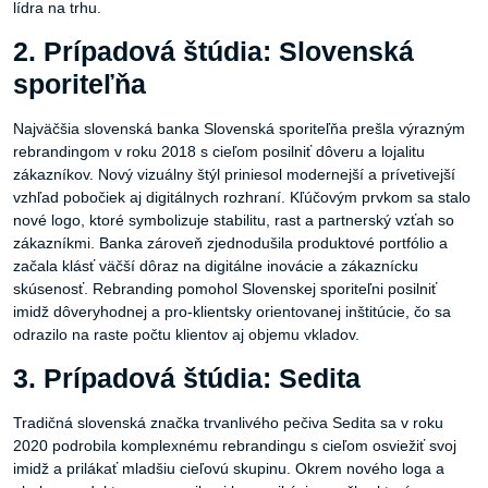
lídra na trhu.
2. Prípadová štúdia: Slovenská
sporiteľňa
Najväčšia slovenská banka Slovenská sporiteľňa prešla výrazným
rebrandingom v roku 2018 s cieľom posilniť dôveru a lojalitu
zákazníkov. Nový vizuálny štýl priniesol modernejší a prívetivejší
vzhľad pobočiek aj digitálnych rozhraní. Kľúčovým prvkom sa stalo
nové logo, ktoré symbolizuje stabilitu, rast a partnerský vzťah so
zákazníkmi. Banka zároveň zjednodušila produktové portfólio a
začala klásť väčší dôraz na digitálne inovácie a zákaznícku
skúsenosť. Rebranding pomohol Slovenskej sporiteľni posilniť
imidž dôveryhodnej a pro-klientsky orientovanej inštitúcie, čo sa
odrazilo na raste počtu klientov aj objemu vkladov.
3. Prípadová štúdia: Sedita
Tradičná slovenská značka trvanlivého pečiva Sedita sa v roku
2020 podrobila komplexnému rebrandingu s cieľom osviežiť svoj
imidž a prilákať mladšiu cieľovú skupinu. Okrem nového loga a