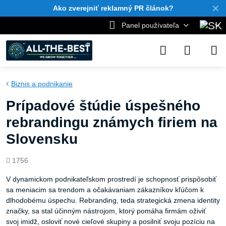
✕
Ako zverejniť reklamný PR článok?
Panel používateľa
Biznis a podnikanie
Prípadové štúdie úspešného
rebrandingu známych firiem na
Slovensku
Počet
1756
zobrazení
V dynamickom podnikateľskom prostredí je schopnosť prispôsobiť
sa meniacim sa trendom a očakávaniam zákazníkov kľúčom k
dlhodobému úspechu. Rebranding, teda strategická zmena identity
značky, sa stal účinným nástrojom, ktorý pomáha firmám oživiť
svoj imidž, osloviť nové cieľové skupiny a posilniť svoju pozíciu na