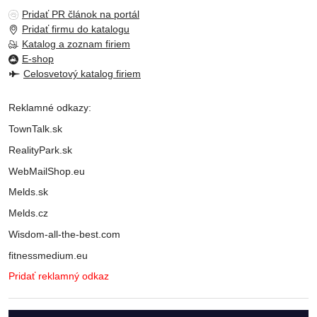
Pridať PR článok na portál
Pridať firmu do katalogu
Katalog a zoznam firiem
E-shop
Celosvetový katalog firiem
Reklamné odkazy:
TownTalk.sk
RealityPark.sk
WebMailShop.eu
Melds.sk
Melds.cz
Wisdom-all-the-best.com
fitnessmedium.eu
Pridať reklamný odkaz