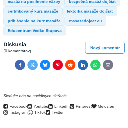
masáž na posilnenie väzby
bezpečná masáž dojčiat
certifikovaný kurz masáže
lektorka masáže dojčiat
prihlásenie na kurz masáže
masazedojcat.eu
Educentrum Vedko Stupava
Diskusia
Nový komentár
(0 komentárov)
Facebook
Twitter
Bluesky
Pinterest
Reddit
LinkedIn
WhatsApp
E-
mail
Sledujte nás na sociálnych sieťach:
Facebook
Youtube
LinkedIn
Pinterest
Melds.eu
Instagram
TikTok
Twitter