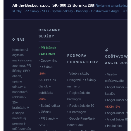
All-the-Best.eu s.r.o., SK- 900 32 Borinka 288
| Reklamné a marketingo
služby · PR články · SEO · Spätné odkazy · Bannery · Odšťavovače Angel Juicer
REKLAMNÉ
SLUŽBY
O NÁS
› PR článok
Komplexná
🍏
ZADARMO
digitálna
PODPORA
ODŠŤAVOVA
marketingová
› Copywriting
PODNIKATEĽOV
ANGEL JUIC
agentúra. PR
PR článku
články, SEO
› Všetky služby
-20%
› Všetky
obsah,
› AI SEO PR
› Blogové PR články
odšťavovače
spätné
článok +
na mieru
odkazy a
› Angel Juicer —
bannerová
publikácia
› Registrácia do
katalóg
reklama v
katalógov
-80%
› Angel Juicer 550
35+
› Spätný odkaz
› Registrácia do 60
AKCIA -5%
krajinách. V
v článku
SK katalógov
e-shope
› Angel Juicer 750
nájdete aj
› PR článok +
› Google PageRank
› Angel Juicer 85
prémiové
SEO +
Boost Pack
› Hrubé sito
odšťavovače