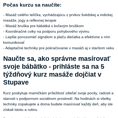
Počas kurzu sa naučíte:
- Masáž celého telíčka, vychádzajúcu z prvkov švédskej a indickej
masáže, jogy a reflexnej terapie
- Masáž bruška pre bábätká s boľavým bruškom
- Koordinačné cviky na podporu pohybového vývinu
- Lepšie porozumieť signálom a plaču dieťatka a efektívne s ním
komunikovať
- Adaptačné techniky pre pokračovanie v masáži aj v staršom veku
Naučte sa, ako správne masírovať
svoje bábätko - prihláste sa na 5
týždňový kurz masáže dojčiat v
Stupave
Kurz poskytuje mamičkám príležitosť zdieľať svoje pocity, radosti a
starosti v podpornom sociálnom prostredí. Na hodinách si všetky
techniky zopakujete a doma budete masírovať každý deň, aby ste
získali istotu a rutinu.