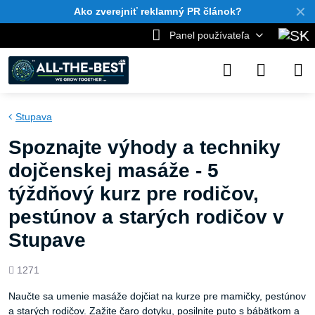
✕
Ako zverejniť reklamný PR článok?
Panel používateľa
Stupava
Spoznajte výhody a techniky
dojčenskej masáže - 5
týždňový kurz pre rodičov,
pestúnov a starých rodičov v
Stupave
Počet
1271
zobrazení
Naučte sa umenie masáže dojčiat na kurze pre mamičky, pestúnov
a starých rodičov. Zažite čaro dotyku, posilnite puto s bábätkom a