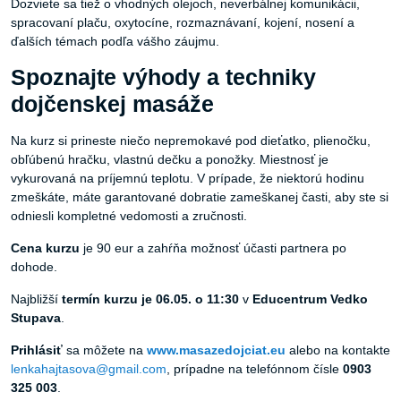
Dozviete sa tiež o vhodných olejoch, neverbálnej komunikácii,
spracovaní plaču, oxytocíne, rozmaznávaní, kojení, nosení a
ďalších témach podľa vášho záujmu.
Spoznajte výhody a techniky
dojčenskej masáže
Na kurz si prineste niečo nepremokavé pod dieťatko, plienočku,
obľúbenú hračku, vlastnú dečku a ponožky. Miestnosť je
vykurovaná na príjemnú teplotu. V prípade, že niektorú hodinu
zmeškáte, máte garantované dobratie zameškanej časti, aby ste si
odniesli kompletné vedomosti a zručnosti.
Cena kurzu
je 90 eur a zahŕňa možnosť účasti partnera po
dohode.
Najbližší
termín kurzu je 06.05. o 11:30
v
Educentrum Vedko
Stupava
.
Prihlásiť
sa môžete na
www.masazedojciat.eu
alebo na kontakte
lenkahajtasova@gmail.com
, prípadne na telefónnom čísle
0903
325 003
.