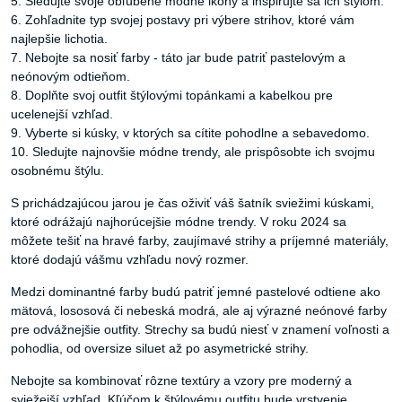
5. Sledujte svoje obľúbené módne ikony a inšpirujte sa ich štýlom.
6. Zohľadnite typ svojej postavy pri výbere strihov, ktoré vám
najlepšie lichotia.
7. Nebojte sa nosiť farby - táto jar bude patriť pastelovým a
neónovým odtieňom.
8. Doplňte svoj outfit štýlovými topánkami a kabelkou pre
ucelenejší vzhľad.
9. Vyberte si kúsky, v ktorých sa cítite pohodlne a sebavedomo.
10. Sledujte najnovšie módne trendy, ale prispôsobte ich svojmu
osobnému štýlu.
S prichádzajúcou jarou je čas oživiť váš šatník sviežimi kúskami,
ktoré odrážajú najhorúcejšie módne trendy. V roku 2024 sa
môžete tešiť na hravé farby, zaujímavé strihy a príjemné materiály,
ktoré dodajú vášmu vzhľadu nový rozmer.
Medzi dominantné farby budú patriť jemné pastelové odtiene ako
mätová, lososová či nebeská modrá, ale aj výrazné neónové farby
pre odvážnejšie outfity. Strechy sa budú niesť v znamení voľnosti a
pohodlia, od oversize siluet až po asymetrické strihy.
Nebojte sa kombinovať rôzne textúry a vzory pre moderný a
sviežejší vzhľad. Kľúčom k štýlovému outfitu bude vrstvenie