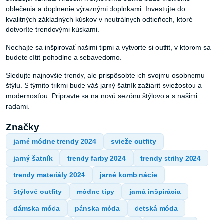
oblečenia a doplnenie výraznými doplnkami. Investujte do
kvalitných základných kúskov v neutrálnych odtieňoch, ktoré
dotvoríte trendovými kúskami.
Nechajte sa inšpirovať našimi tipmi a vytvorte si outfit, v ktorom sa
budete cítiť pohodlne a sebavedomo.
Sledujte najnovšie trendy, ale prispôsobte ich svojmu osobnému
štýlu. S týmito trikmi bude váš jarný šatník zažiariť sviežosťou a
modernosťou. Pripravte sa na novú sezónu štýlovo a s našimi
radami.
Značky
jarné módne trendy 2024
svieže outfity
jarný šatník
trendy farby 2024
trendy strihy 2024
trendy materiály 2024
jarné kombinácie
štýlové outfity
módne tipy
jarná inšpirácia
dámska móda
pánska móda
detská móda