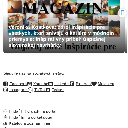
Veronika Kostková: zdroj inšpirácie pre
všetkých, ktorí snívajú o kariére v módnom
priemysle: Inšpiratívny príbeh úspešnej
slovenskej návrhárky
Sledujte nás na sociálnych sieťach:
Facebook
Youtube
LinkedIn
Pinterest
Melds.eu
Instagram
TikTok
Twitter
Pridať PR článok na portál
Pridať firmu do katalogu
Katalog a zoznam firiem