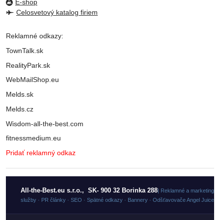
E-shop
Celosvetový katalog firiem
Reklamné odkazy:
TownTalk.sk
RealityPark.sk
WebMailShop.eu
Melds.sk
Melds.cz
Wisdom-all-the-best.com
fitnessmedium.eu
Pridať reklamný odkaz
All-the-Best.eu s.r.o., SK- 900 32 Borinka 288
| Reklamné a marketingo
služby · PR články · SEO · Spätné odkazy · Bannery · Odšťavovače Angel Juicer