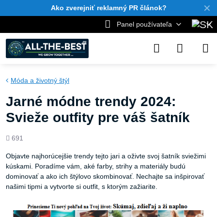
✕
Ako zverejniť reklamný PR článok?
Panel používateľa
Móda a životný štýl
Jarné módne trendy 2024:
Svieže outfity pre váš šatník
Počet
691
zobrazení
Objavte najhorúcejšie trendy tejto jari a oživte svoj šatník sviežimi
kúskami. Poradíme vám, aké farby, strihy a materiály budú
dominovať a ako ich štýlovo skombinovať. Nechajte sa inšpirovať
našimi tipmi a vytvorte si outfit, s ktorým zažiarite.