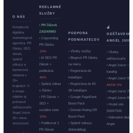
REKLAMNÉ
SLUŽBY
O NÁS
› PR článok
Komplexná
🍏
ZADARMO
digitálna
PODPORA
ODŠŤAVOVA
marketingová
› Copywriting
PODNIKATEĽOV
ANGEL JUIC
agentúra. PR
PR článku
články, SEO
› Všetky služby
-20%
› Všetky
obsah,
› AI SEO PR
› Blogové PR články
odšťavovače
spätné
článok +
na mieru
odkazy a
› Angel Juicer —
bannerová
publikácia
› Registrácia do
katalóg
reklama v
katalógov
-80%
› Angel Juicer 550
35+
› Spätný odkaz
› Registrácia do 60
AKCIA -5%
krajinách. V
v článku
SK katalógov
e-shope
› Angel Juicer 750
nájdete aj
› PR článok +
› Google PageRank
› Angel Juicer 85
prémiové
SEO +
Boost Pack
› Hrubé sito
odšťavovače
sociálne siete
› Domain Rating DR
5500/7500
Angel Juicer.
Boost Pack
-20%
› Náhradné diely
30+ rokov
› Publikovať 1
› Spätné odkazy
skúseností.
Angel
PR článok
(linkbuilding)