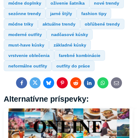
módne doplnky
oživenie šatníka
nové trendy
sezónne trendy
jarné štýly
fashion tipy
módne triky
aktuálne trendy
obľúbené trendy
moderné outfity
nadčasové kúsky
must-have kúsky
základné kúsky
vrstvenie oblečenia
farebné kombinácie
neformálne outfity
outfity do práce
Facebook
Twitter
Bluesky
Pinterest
Reddit
LinkedIn
WhatsApp
E-
mail
Alternatívne príspevky: