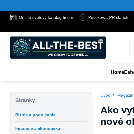
Online svetový katalog firiem
Publikovať PR článok
Home
Esh
Úvod
Magazin
Stránky
Ako vyt
Biznis a podnikanie
nové ob
Financie a ekonomika