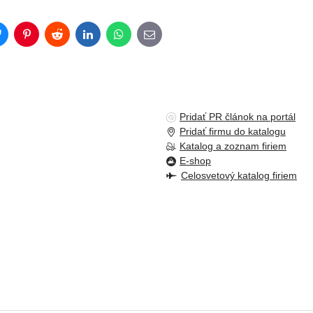
Bluesky
Pinterest
Reddit
LinkedIn
WhatsApp
E-
mail
Pridať PR článok na portál
Pridať firmu do katalogu
Katalog a zoznam firiem
E-shop
Celosvetový katalog firiem