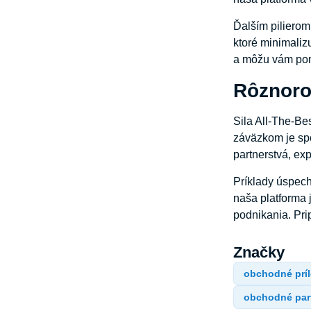
Ďalším pilierom 
ktoré minimalizu
a môžu vám pom
Rôznoro
Sila All-The-Be
záväzkom je spo
partnerstvá, ex
Príklady úspech
naša platforma 
podnikania. Pri
Značky
obchodné príl
obchodné par