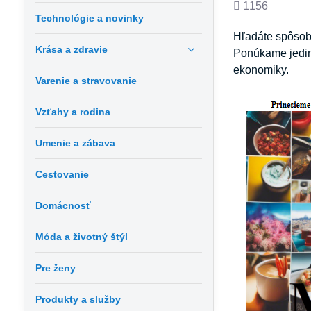
Počet
1156
Technológie a novinky
zobrazení
Hľadáte spôsoby
Krása a zdravie
Ponúkame jedine
ekonomiky.
Varenie a stravovanie
Vzťahy a rodina
Umenie a zábava
Cestovanie
Domácnosť
Móda a životný štýl
Pre ženy
Produkty a služby