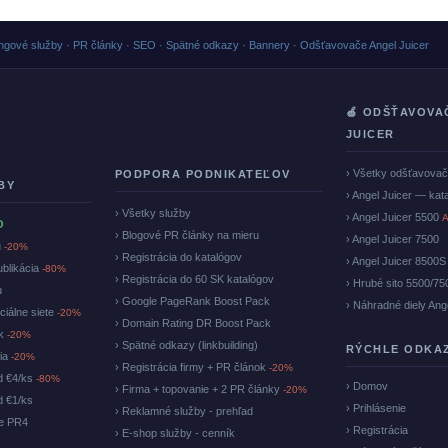
ngové služby · PR články · SEO · Spätné odkazy · Bannery · Odšťavovače Angel Juicer
🍏 ODŠŤAVOVA
JUICER
› Všetky odšťavova
PODPORA PODNIKATEĽOV
BY
› Angel Juicer — kat
› Všetky služby
› Angel Juicer 5500
A
O
› Blogové PR články na mieru
› Angel Juicer 7500
u
-20%
› Registrácia do katalógov
› Angel Juicer 8500S
ublikácia
-80%
› Registrácia do 60 SK katalógov
› Hrubé sito 5500/75
u
› Google PageRank Boost Pack
› Náhradné diely Ang
ciálne siete
-20%
› Domain Rating DR Boost Pack
ok
-20%
› Spätné odkazy (linkbuilding)
RÝCHLE ODKA
cia
-20%
› Registrácia firmy + PR článok
-20%
d €4/ks
-80%
› Domov
› Firma + topovanie + 2 PR články
-20%
d €1/ks
› Prihlásenie
› Reklamné služby - prehľad
ke PR4
› Registrácia
› E-shop služby - cenník