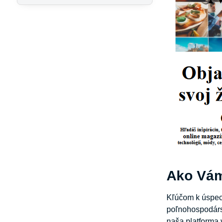
Ako Vám
Kľúčom k úspec
poľnohospodársk
naša platforma