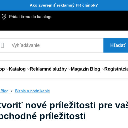
Ako zverejniť reklamný PR článok?
Pridať firmu do katalogu
Hľadať
op
Katalog
Reklamné služby
Magazin Blog
Registráci
 Blog
Biznis a podnikanie
voriť nové príležitosti pre v
chodné príležitosti