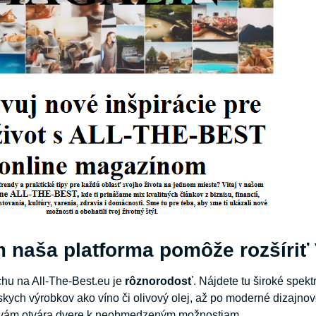
 naša platforma pomôže rozšíriť
hu na All-The-Best.eu je
rôznorodosť
. Nájdete tu široké spek
ych výrobkov ako víno či olivový olej, až po moderné dizajnov
 vám otvára dvere k neobmedzeným možnostiam.