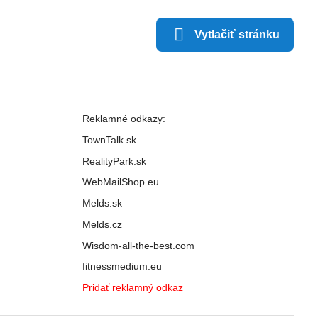
Vytlačiť stránku
Reklamné odkazy:
TownTalk.sk
RealityPark.sk
WebMailShop.eu
Melds.sk
Melds.cz
Wisdom-all-the-best.com
fitnessmedium.eu
Pridať reklamný odkaz