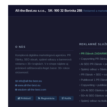
All-the-Best.eu s.r.o., SK- 900 32 Borinka 288
| Reklamné a marketi
REKLAMNÉ SLUŽ
O NÁS
› PR článok ZADARM
Komplexná digitálna marketingová agentúra. PR
› Copywriting PR článk
články, SEO obsah, spätné odkazy a bannerová
reklama v 35+ krajinách. V e-shope nájdete aj
› AI SEO PR článok + p
prémiové odšťavovače Angel Juicer. 30+ rokov
› Spätný odkaz v článk
skúseností.
› PR článok + SEO + so
› Publikovať 1 PR člán
📧 info@all-the-best.eu
› Copywriting + publiká
🌐 www.all-the-best.eu
🌐 wisdom-all-the-best.com
› 10× AI SEO článkov o
› 50× AI SEO článkov o
🔐 Prihlásiť
📝 Registrácia
🛒 Košík
› Spätný odkaz na titul