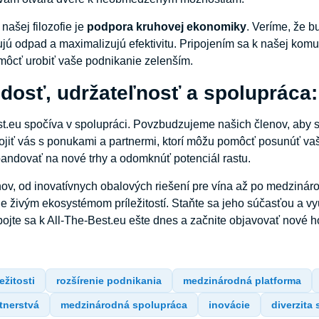
našej filozofie je
podpora kruhovej ekonomiky
. Veríme, že 
jú odpad a maximalizujú efektivitu. Pripojením sa k našej komuni
ôcť urobiť vaše podnikanie zelenším.
dosť, udržateľnosť a spolupráca
st.eu spočíva v spolupráci. Povzbudzujeme našich členov, aby s
jiť vás s ponukami a partnermi, ktorí môžu pomôcť posunúť vaš
pandovať na nové trhy a odomknúť potenciál rastu.
ov, od inovatívnych obalových riešení pre vína až po medzináro
je živým ekosystémom príležitostí. Staňte sa jeho súčasťou a vy
pojte sa k All-The-Best.eu ešte dnes a začnite objavovať nové h
ežitosti
rozšírenie podnikania
medzinárodná platforma
tnerstvá
medzinárodná spolupráca
inovácie
diverzita