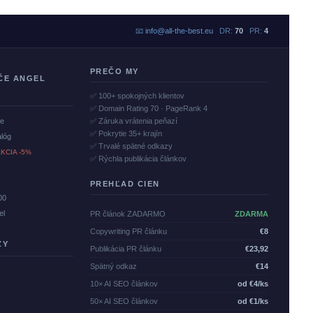
📧
info@all-the-best.eu
DR:
70
PR:
4
PREČO MY
ČE ANGEL
✅ 100+ spokojných klientov
✅ Domain Rating 70 · PageRank 4
če
✅ Záruka vrátenia peňazí
✅ Pokrytie 35+ krajín
alóg
✅ Trvalé spätné odkazy
KCIA -5%
✅ Rýchla publikácia článkov
PREHĽAD CIEN
00
el
PR článok ZADARMO
ZDARMA
Copywriting PR článku
€8
ZY
Publikácia PR článku
€23,92
Spätný odkaz
€14
10× AI SEO článkov
od €4/ks
50× AI SEO článkov
od €1/ks