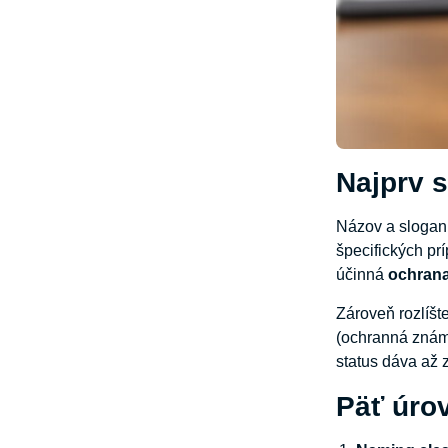
Najprv s
Názov a slogan
špecifických pr
účinná
ochran
Zároveň rozlíšt
(ochranná znám
status dáva až 
Päť úro