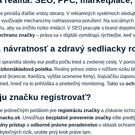
a realita: SEO, PPC, marketplace,
ie prináša ďalšie vrstvy obrany. V reklamných systémoch sledujt
 využívajte mechanizmy nahlasovania porušení. Na sociálnych 
ilu, aby sa znížilo riziko imitácií. V SEO pracujte s brand dopyt
ochranu značky
– práva sa v digitáli vymáhajú rýchlejšie, keď 
, návratnosť a zdravý sedliacky 
jí spravidla stovky eur podľa počtu tried a zvolenej cesty. V po
nízkonákladová poistka
. Reálny prínos vidno v nižšom riziku b
nd (licencie, franšíza, vyššie ocenenie firmy). Najväčšiu úspor
ried, hneď na to prihláška a priebežný monitoring. Takto sa
och
ju značku registrovať?
je jedinečným portálom pre
registráciu značky
a získanie ochr
znacku.sk
. Umožňuje
bezplatné preverenie značky
ešte predt
álny prístup
a
odborné právne poradenstvo
v oblasti ochra
bytočných rizík, urobte prvý krok práve tam.