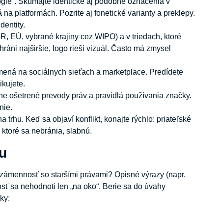
ogle“. Skúmajte identické aj podobné označenia v
 platformách. Pozrite aj fonetické varianty a preklepy.
dentity.
R, EÚ, vybrané krajiny cez WIPO) a v triedach, ktoré
hráni najširšie, logo rieši vizuál. Často má zmysel
mená na sociálnych sieťach a marketplace. Predídete
ikujete.
ne ošetrené prevody práv a pravidlá používania značky.
nie.
 trhu. Keď sa objaví konflikt, konajte rýchlo: priateľské
ktoré sa nebránia, slabnú.
u
í zámennosť so staršími právami? Opisné výrazy (napr.
sť sa nehodnotí len „na oko“. Berie sa do úvahy
ky: