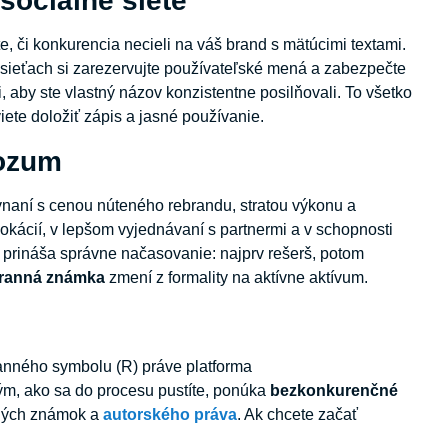
 sociálne siete
e, či konkurencia necieli na váš brand s mätúcimi textami.
sieťach si zarezervujte používateľské mená a zabezpečte
mi, aby ste vlastný názov konzistentne posilňovali. To všetko
viete doložiť zápis a jasné používanie.
rozum
rovnaní s cenou núteného rebrandu, stratou výkonu a
lokácií, v lepšom vyjednávaní s partnermi a v schopnosti
u prináša správne načasovanie: najprv rešerš, potom
ranná známka
zmení z formality na aktívne aktívum.
anného symbolu (R) práve platforma
ým, ako sa do procesu pustíte, ponúka
bezkonkurenčné
nných známok a
autorského práva
. Ak chcete začať