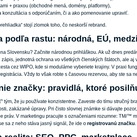
trami + praxou (obchodné mená, domény, platformy),
a konzultácia s odporúčaním, či a ako pomenovanie upraviť.
rehliadka“ stojí zlomok toho, čo neskorší rebrand.
ia podľa rastu: národná, EÚ, med
 na Slovensku? Začnite národnou prihláškou. Ak už dnes predá
zápis, jednotná ochrana vo všetkých členských štátoch, ale aj 
sta cez WIPO, kde si modulárne vyberiete krajiny. V praxi funguj
 registrácia. Vždy to však robte s časovou rezervou, aby ste sa 
ie značky: pravidlá, ktoré posilň
“ tým, že ju používate konzistentne. Zaveste do tímu stručný br
sti, zakázané úpravy. Pri čisto slovnej známke si dávajte pozo
ie práv. V marketingu pracujte s označeniami rozumne: TM/™ m
 sa z neho stáva jasný signál, že ide o
registrovanú značku
.