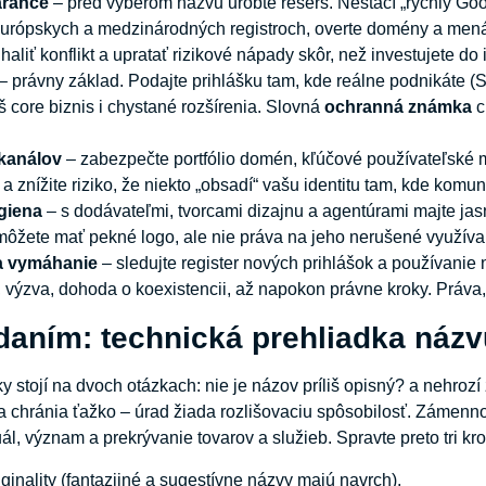
arance
– pred výberom názvu urobte rešerš. Nestačí „rýchly Go
urópskych a medzinárodných registroch, overte domény a mená na
haliť konflikt a upratať rizikové nápady skôr, než investujete do i
– právny základ. Podajte prihlášku tam, kde reálne podnikáte (S
š core biznis i chystané rozšírenia. Slovná
ochranná známka
c
kanálov
– zabezpečte portfólio domén, kľúčové používateľské 
 znížite riziko, že niekto „obsadí“ vašu identitu tam, kde komun
giena
– s dodávateľmi, tvorcami dizajnu a agentúrami majte jas
ôžete mať pekné logo, ale nie práva na jeho nerušené využíva
a vymáhanie
– sledujte register nových prihlášok a používanie na
 výzva, dohoda o koexistencii, až napokon právne kroky. Práva, 
daním: technická prehliadka názv
y stojí na dvoch otázkach: nie je názov príliš opisný? a nehroz
a chránia ťažko – úrad žiada rozlišovaciu spôsobilosť. Zámenno
ál, význam a prekrývanie tovarov a služieb. Spravte preto tri kro
riginality (fantazijné a sugestívne názvy majú navrch),