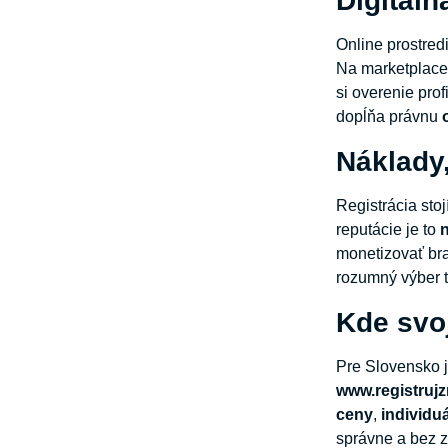
Digitáln
Online prostred
Na marketplace
si overenie prof
dopĺňa právnu
Náklady
Registrácia sto
reputácie je to
monetizovať bra
rozumný výber t
Kde svo
Pre Slovensko 
www.registruj
ceny
,
individu
správne a bez z