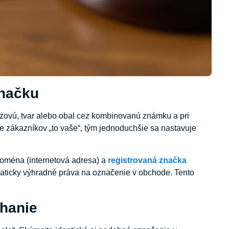
značku
azovú, tvar alebo obal cez kombinovanú známku a pri
pre zákazníkov „to vaše“, tým jednoduchšie sa nastavuje
 doména (internetová adresa) a
registrovaná značka
ticky výhradné práva na označenie v obchode. Tento
áhanie