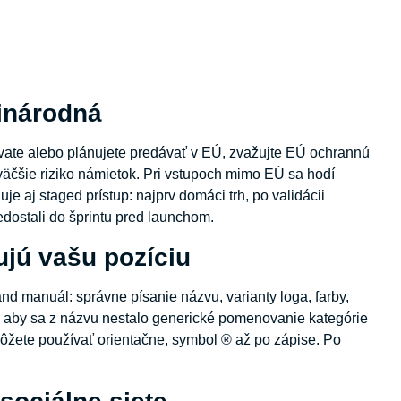
zinárodná
vate alebo plánujete predávať v EÚ, zvažujte EÚ ochrannú
väčšie riziko námietok. Pri vstupoch mimo EÚ sa hodí
e aj staged prístup: najprv domáci trh, po validácii
nedostali do šprintu pred launchom.
ujú vašu pozíciu
and manuál: správne písanie názvu, varianty loga, farby,
r, aby sa z názvu nestalo generické pomenovanie kategórie
ôžete používať orientačne, symbol ® až po zápise. Po