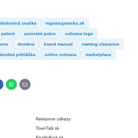
obchodná značka
registrujznacku.sk
patent
autorské právo
ochrana loga
meno
doména
brand manual
naming clearance
árodná prihláška
online ochrana
marketplace
inkedIn
WhatsApp
E-
mail
Reklamné odkazy:
TownTalk.sk
RealityPark.sk