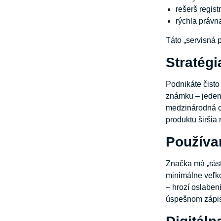
rešerš regis
rýchla právn
Táto „servisná p
Stratég
Podnikáte čisto
známku – jeden 
medzinárodná ce
produktu širšia
Používan
Značka má „rásť
minimálne veľko
– hrozí oslaben
úspešnom zápise