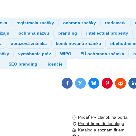
mka
registrácia značky
ochrana značky
trademark
izajn
ochrana názvu
branding
intellectual property
a
obrazová známka
kombinovaná známka
obchodné 
načky
vymáhanie práv
WIPO
EÚ ochranná známka
n
SEO branding
licencie
Facebook
Twitter
Bluesky
Pinterest
Reddit
L
Pridať PR článok na portál
Pridať firmu do katalogu
Katalog a zoznam firiem