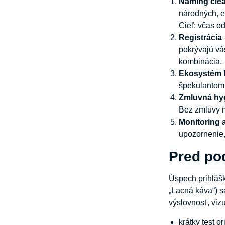
Naming cle
národných, e
Cieľ: včas od
Registrácia
pokrývajú vá
kombinácia.
Ekosystém 
špekulantom a
Zmluvná hy
Bez zmluvy m
Monitoring 
upozornenie,
Pred po
Úspech prihlášk
„Lacná káva“) s
výslovnosť, vizu
krátky test o