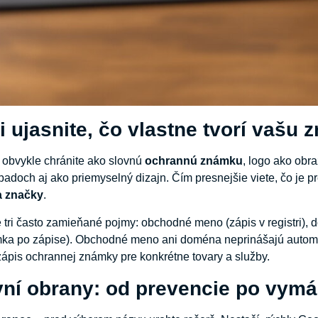
i ujasnite, čo vlastne tvorí vašu 
 obvykle chránite ako slovnú
ochrannú známku
, logo ako obr
ípadoch aj ako priemyselný dizajn. Čím presnejšie viete, čo je 
a značky
.
e tri často zamieňané pojmy: obchodné meno (zápis v registri),
ka po zápise). Obchodné meno ani doména neprinášajú automa
zápis ochrannej známky pre konkrétne tovary a služby.
vní obrany: od prevencie po vym