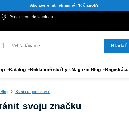
Ako zverejniť reklamný PR článok?
Pridať firmu do katalogu
Hľadať
op
Katalog
Reklamné služby
Magazin Blog
Registráci
 Blog
Biznis a podnikanie
rániť svoju značku