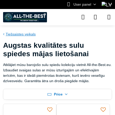
User panel
Tiešsaistes veikals
Augstas kvalitātes sulu
spiedes mājas lietošanai
Atklājiet mūsu barojošo sulu spiedu kolekciju vietnē All-the-Best.eu.
Izbaudiet svaigas sulas ar mūsu izturīgajām un efektīvajām
ierīcēm, kas ir ideāli piemērotas ikvienam, kurš ievēro veselīgu
dzīvesveidu. Garantēta ātra un droša piegāde mājās.
Price