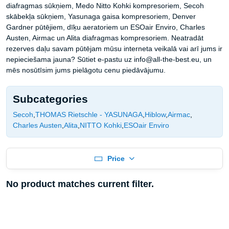
diafragmas sūkņiem, Medo Nitto Kohki kompresoriem, Secoh
skābekļa sūkņiem, Yasunaga gaisa kompresoriem, Denver
Gardner pūtējiem, dīķu aeratoriem un ESOair Enviro, Charles
Austen, Airmac un Alita diafragmas kompresoriem. Neatradāt
rezerves daļu savam pūtējam mūsu interneta veikalā vai arī jums ir
nepieciešama jauna? Sūtiet e-pastu uz info@all-the-best.eu, un
mēs nosūtīsim jums pielāgotu cenu piedāvājumu.
Subcategories
Secoh
THOMAS Rietschle - YASUNAGA
Hiblow
Airmac
Charles Austen
Alita
NITTO Kohki
ESOair Enviro
Price