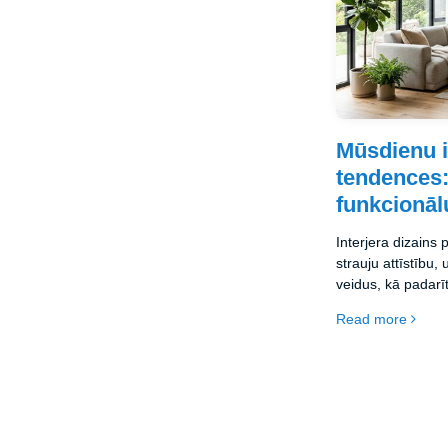
Mūsdienu i
tendences: 
funkcionāl
Interjera dizains 
strauju attīstību,
veidus, kā padarīt
bet arī funkcion
Read more
apvieno estētiku,
radot vidi, kas a
dzīvesveidu. Zemā
pārskatu par akt
materiāliem, kas 
harmonisku mājok