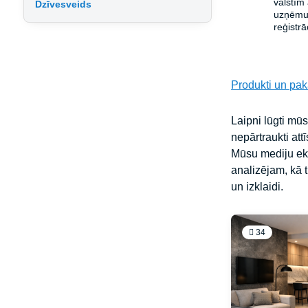
valstīm
Dzīvesveids
uzņēmum
reģistrā
Produkti un pa
Laipni lūgti mūs
nepārtraukti att
Mūsu mediju eks
analizējam, kā t
un izklaidi.
34