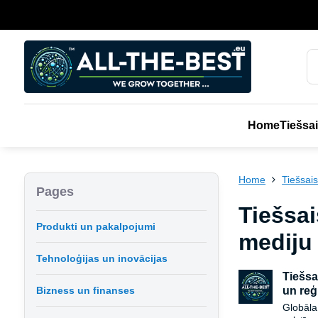
Home
Tiešsai
Home
Tiešsais
Pages
Tiešsai
Produkti un pakalpojumi
mediju
Tehnoloģijas un inovācijas
Tiešsa
Bizness un finanses
un reģ
Globāl