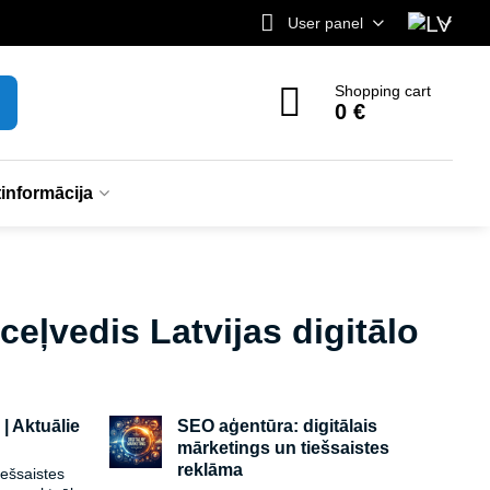
User panel
Shopping cart
0 €
informācija
 ceļvedis Latvijas digitālo
 | Aktuālie
SEO aģentūra: digitālais
mārketings un tiešsaistes
reklāma
iešsaistes