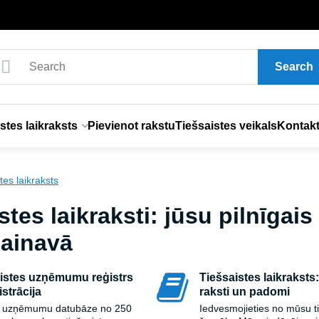
Search
stes laikraksts
Pievienot rakstu
Tiešsaistes veikals
Kontakt
tes laikraksts
stes laikraksti: jūsu pilnīgais
 ainavā
istes uzņēmumu reģistrs
Tiešsaistes laikraksts:
istrācija
raksti un padomi
a uzņēmumu datubāze no 250
Iedvesmojieties no mūsu t