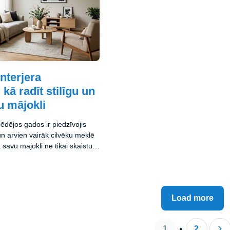
nterjera
kā radīt stilīgu un
u mājokli
pēdējos gados ir piedzīvojis
 un arvien vairāk cilvēku meklē
 savu mājokli ne tikai skaistu,
ālu. Mūsdienu tendences
 praktiskumu un ilgtspējību,
tspoguļo personību un
k atradīsiet detalizētu
Load more
uālākajām idejām un
palīdzēs radīt modernu un
li.
1
2