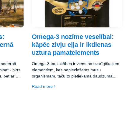
s:
Omega‑3 nozīme veselībai:
ernā
kāpēc zivju eļļa ir ikdienas
uztura pamatelements
ko modernā
Omega‑3 taukskābes ir viens no svarīgākajiem
ināt - pirts
elementiem, kas nepieciešams mūsu
s, bet arī
organismam, taču to pietiekamā daudzumā
ts.
uzņemt tikai ar uzturu bieži vien ir sarežģīti.
Read more
Zivju eļļa ir viens no efektīvākajiem un
dabīgākajiem veidiem, kā nodrošināt organismu
ar šīm vērtīgajām vielām. Šajā rakstā
aplūkosim, kāpēc Omega‑3 ir tik būtisks, kā tas
ietekmē veselību un kā izvēlēties kvalitatīvu
produktu.