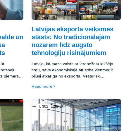
Latvijas eksporta veiksmes
valde un
stāsts: No tradicionālajām
kā
nozarēm līdz augsto
ts
tehnoloģiju risinājumiem
būt
Latvija, kā maza valsts ar ierobežotu iekšējo
urētspēju
tirgu, savā ekonomiskajā attīstībā vienmēr ir
gts piemērs
bijusi atkarīga no eksporta. Vēsturiski,
t par digitālo
pateicoties izdevīgajam ģeogrāfiskajam
Read more
 no
stāvoklim Baltijas jūras krastā, tirdzniecība ir
m Eiropā.
bijusi neatņemama Latvijas ekonomikas
ālās
sastāvdaļa.
asniegumus
302
 pakalpojumi
Latvijas