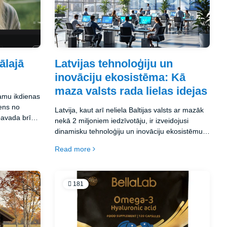
ālajā
Latvijas tehnoloģiju un
inovāciju ekosistēma: Kā
maza valsts rada lielas idejas
mamu ikdienas
iens no
Latvija, kaut arī neliela Baltijas valsts ar mazāk
pavada brīvo
nekā 2 miljoniem iedzīvotāju, ir izveidojusi
modernas
dinamisku tehnoloģiju un inovāciju ekosistēmu,
ošina
kas gūst ievērību gan reģionālā, gan globālā
Read more
īs platformas
mērogā. Šajā rakstā aplūkosim Latvijas
 grāvējus,
tehnoloģiju sektora attīstību, nozīmīgākos
filmas un
sasniegumus un nākotnes perspektīvas, kas
veido valsts digitālo identitāti.
181