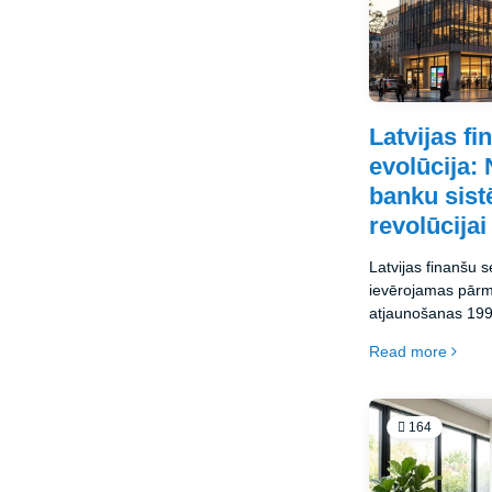
Latvijas f
evolūcija: 
banku sist
revolūcijai
Latvijas finanšu s
ievērojamas pārm
atjaunošanas 199
ekonomikas manto
Read more
finanšu ekosistēmai
izaicinājumiem, 
rakstā aplūkosim 
evolūciju, tā pašr
164
perspektīvas, kas
identitāti Baltijas