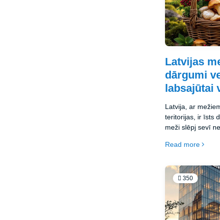
Latvijas m
dārgumi ve
labsajūtai
Latvija, ar mežiem
teritorijas, ir ī
meži slēpj sevī n
sēnes, ārstniecīb
Read more
gadsimtiem ilgi i
uztura, medicīnas
350