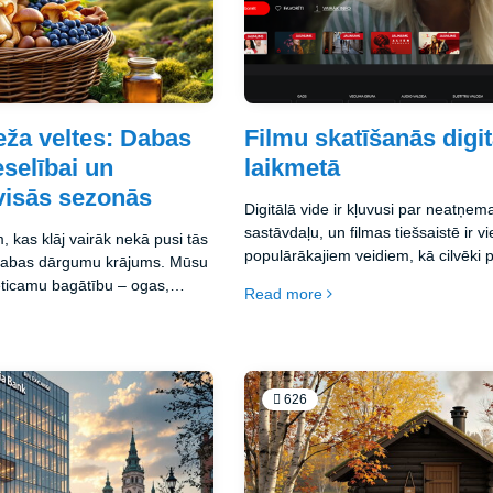
eža veltes: Dabas
Filmu skatīšanās digit
selībai un
laikmetā
 visās sezonās
Digitālā vide ir kļuvusi par neatņe
sastāvdaļu, un filmas tiešsaistē ir v
, kas klāj vairāk nekā pusi tās
populārākajiem veidiem, kā cilvēki 
sts dabas dārgumu krājums. Mūsu
laiku. Latvijā pieejamas vairākas 
eticamu bagātību – ogas,
Read more
straumēšanas platformas, kas nodr
as augus un citas veltes, kas
kvalitatīvu saturu latviešu valodā. Š
r bijušas neatņemama latviešu
piedāvā ne tikai jaunākos Holivudas
 un kultūras daļa.
bet arī Eiropas kino, dokumentālās 
pašmāju ražojumus.
626