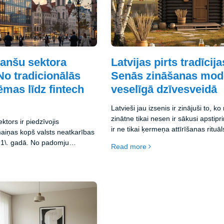
inanšu sektora
Latvijas pirts tradīcija
No tradicionālās
Senās zināšanas mod
ēmas līdz fintech
veselīgā dzīvesveidā
Latvieši jau izsenis ir zinājuši to, 
zinātne tikai nesen ir sākusi apstiprin
ektors ir piedzīvojis
ir ne tikai ķermeņa attīrīšanas rituāl
aiņas kopš valsts neatkarības
spēcīgs veselības un labsajūtas avo
1\. gadā. No padomju
Read more
juma līdz modernai, digitālai
 – šis ceļš ir bijis pilns ar
reformām un inovācijām. Šajā
Latvijas finanšu sektora
eizējo stāvokli un nākotnes
 veido Latvijas ekonomisko
 reģionā un Eiropā.