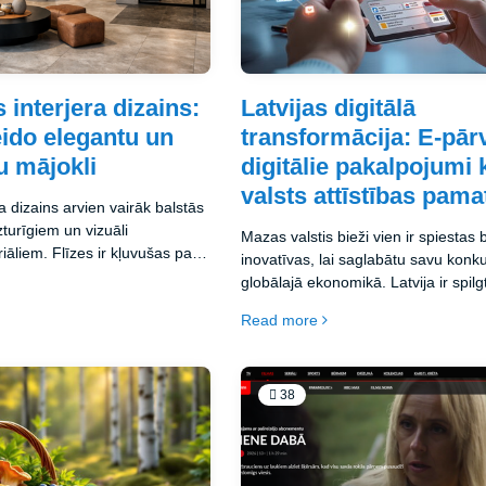
 interjera dizains:
Latvijas digitālā
eido elegantu un
transformācija: E-pār
u mājokli
digitālie pakalpojumi 
valsts attīstības pama
a dizains arvien vairāk balstās
izturīgiem un vizuāli
Mazas valstis bieži vien ir spiestas 
iāliem. Flīzes ir kļuvušas par
inovatīvas, lai saglabātu savu konk
kajām izvēlēm, jo tās apvieno
globālajā ekonomikā. Latvija ir spil
kumu un ilgmūžību. Šajā rakstā
tam, kā neliela Baltijas valsts var kļū
Read more
es var pilnībā mainīt mājokļa
pakalpojumu līderi, izveidojot vienu
 tendences šobrīd dominē un
efektīvākajām e-pārvaldes sistēmā
mērotāko risinājumu savām
Šajā rakstā aplūkosim Latvijas digit
transformācijas stāstu, galvenos s
38
e-pārvaldes jomā un to, kā digitālie
ir kļuvuši par neatņemamu daļu no 
iedzīvotāju ikdienas dzīves.