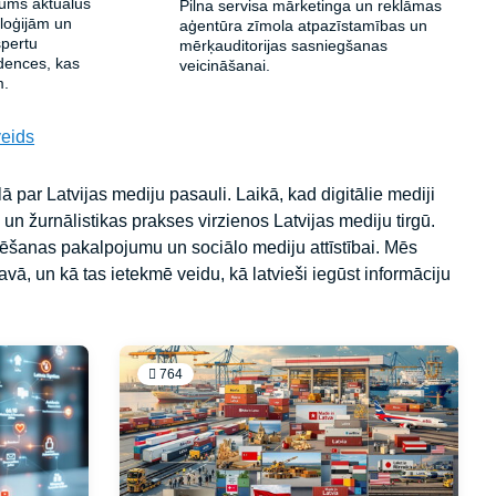
jums aktuālus
Pilna servisa mārketinga un reklāmas
oloģijām un
aģentūra zīmola atpazīstamības un
spertu
mērķauditorijas sasniegšanas
dences, kas
veicināšanai.
m.
eids
 par Latvijas mediju pasauli. Laikā, kad digitālie mediji
un žurnālistikas prakses virzienos Latvijas mediju tirgū.
umēšanas pakalpojumu un sociālo mediju attīstībai. Mēs
avā, un kā tas ietekmē veidu, kā latvieši iegūst informāciju
764