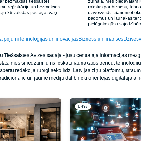
 ar bezmaksas tiešsaistes
žurnāla. Mēs piedāvājam 
u reģistrāciju un bezmaksas
rakstus par biznesu, tehn
ciju 26 valodās pēc eget valg.
dzīvesveidu. Saņemiet ek
padomus un jaunākās ten
pielāgotas jūsu vajadzībā
kalpojumi
Tehnoloģijas un inovācijas
Bizness un finanses
Dzīvesv
u Tiešsaistes Avīzes sadaļā - jūsu centrālajā informācijas mezglā
īstās, mēs sniedzam jums ieskatu jaunākajos trendu, tehnoloģiju 
pertu redakcija rūpīgi seko līdzi Latvijas ziņu platformu, stra
radicionālie un jaunie mediju dalībnieki orientējas digitālajā ain
497