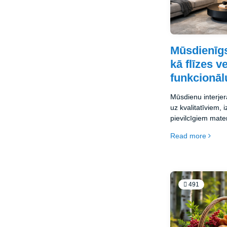
Mūsdienīgs
kā flīzes v
funkcionāl
Mūsdienu interjer
uz kvalitatīviem, 
pievilcīgiem mater
vienu no populārā
Read more
estētiku, praktis
aplūkosim, kā flīz
atmosfēru, kādas
kā izvēlēties pie
telpām.
491