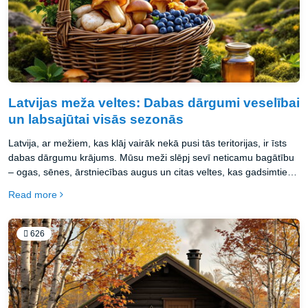
Latvijas meža veltes: Dabas dārgumi veselībai
un labsajūtai visās sezonās
Latvija, ar mežiem, kas klāj vairāk nekā pusi tās teritorijas, ir īsts
dabas dārgumu krājums. Mūsu meži slēpj sevī neticamu bagātību
– ogas, sēnes, ārstniecības augus un citas veltes, kas gadsimtiem
ilgi ir bijušas neatņemama latviešu uztura, medicīnas un kultūras
Read more
daļa.
626