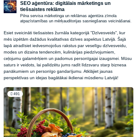
SEO aģentūra: digitālais mārketings un
tiešsaistes reklāma
Pilna servisa mārketinga un reklāmas aģentūra zīmola
atpazīstamības un mērķauditorijas sasniegšanas veicināšanai.
Esiet sveicināti tiešsaistes žurnāla kategorijā "Dzīvesveids", kur
mēs izpētām dažādus kvalitatīvas dzīves aspektus Latvijā. Šajā
lapā atradīsiet iedvesmojošus rakstus par veselīgu dzīvesveidu,
modes un dizaina tendencēm, kulinārijas piedzīvojumiem,
ceļojumu galamērķiem un padomus personīgajai izaugsmei. Mūsu
saturs ir veidots, lai palīdzētu jums radīt līdzsvaru starp biznesa
panākumiem un personīgo gandarījumu. Atklājiet jaunas
perspektīvas un idejas bagātākai ikdienai mūsdienu Latvijā!
491