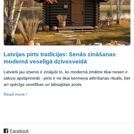
Latvijas pirts tradīcijas: Senās zināšanas
modernā veselīgā dzīvesveidā
Latvieši jau izsenis ir zinājuši to, ko modernā zinātne tikai nesen ir
sākusi apstiprinināt - pirts ir ne tikai ķermeņa attīrīšanas rituāls, bet
arī spēcīgs veselības un labsajūtas avots.
Read more
Facebook