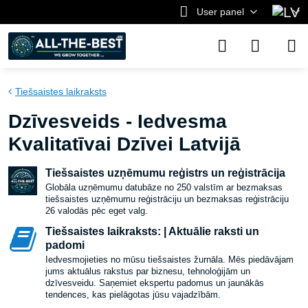
User panel
Tiešsaistes laikraksts
Dzīvesveids - Iedvesma
Kvalitatīvai Dzīvei Latvijā
Tiešsaistes uzņēmumu reģistrs un reģistrācija
Globāla uzņēmumu datubāze no 250 valstīm ar bezmaksas
tiešsaistes uzņēmumu reģistrāciju un bezmaksas reģistrāciju
26 valodās pēc eget valg.
Tiešsaistes laikraksts: | Aktuālie raksti un
padomi
Iedvesmojieties no mūsu tiešsaistes žurnāla. Mēs piedāvājam
jums aktuālus rakstus par biznesu, tehnoloģijām un
dzīvesveidu. Saņemiet ekspertu padomus un jaunākās
tendences, kas pielāgotas jūsu vajadzībām.