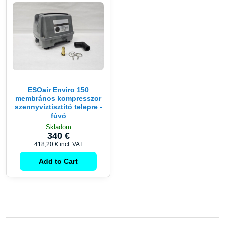
ESOair Enviro 150
membrános kompresszor
szennyvíztisztító telepre -
fúvó
Skladom
340 €
418,20 €
incl. VAT
Add to Cart